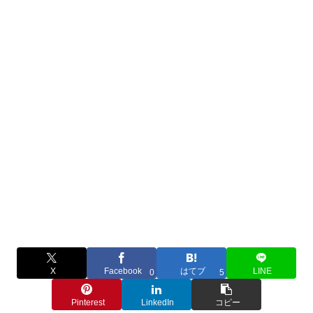
X
Facebook
はてブ
LINE
0
5
Pinterest
LinkedIn
コピー