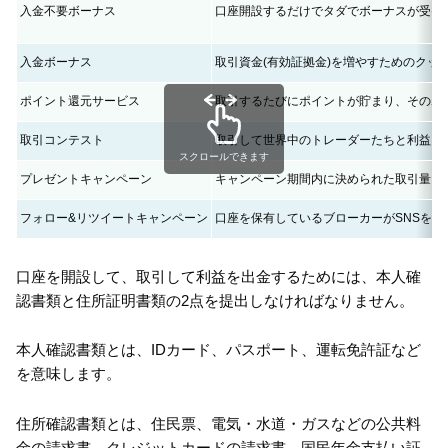
入金不要ボーナス
口座開設するだけでタダでボーナスが受け
入金ボーナス
取引資金(有効証拠金)を増やすためのクッ
ポイント還元サービス
取引するたびにポイントが貯まり、そのポ
取引コンテスト
取引して世界中のトレーダーたちと利益を
スクロールできます
プレゼントキャンペーン
キャンペーン期間内に決められた取引量を
フォロー&リツイートキャンペーン
口座を保有しているブローカーがSNSを
口座を開設して、取引して利益を出金するためには、本人確
認書類と住所証明書類の2点を提出しなければなりません。
本人確認書類とは、IDカード、パスポート、運転免許証など
を意味します。
住所確認書類とは、住民票、電気・水道・ガスなどの公共料
金の請求書、クレジットカードの請求書、国民年金支払い証