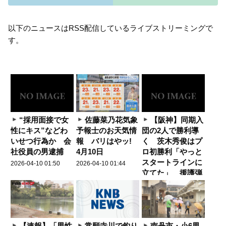
以下のニュースはRSS配信しているライブストリーミングで
す。
“採用面接で女
佐藤菜乃花気象
【阪神】同期入
性にキス”などわ
予報士のお天気情
団の2人で勝利導
いせつ行為か 会
報 バリはやッ!
く 茨木秀俊はプ
社役員の男逮捕
4月10日
ロ初勝利「やっと
スタートラインに
2026-04-10 01:50
2026-04-10 01:44
立てた」 援護弾
0
0
0
0
0
0
の森下翔太は「最
高の結果」
2026-04-10 01:30
0
0
0
【速報】「男性
常願寺川で釣り
南丹市・小6男