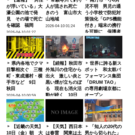
が浮いている」大
人が流され死亡
児不明 男児の通
濠公園の池で発
きのう 富山市大
う小学校で防犯対
見 その場で死亡
山地域
策強化「GPS機能
を確認 福岡
付き」端末の携行
2026-04-10 01:24
を可能に 保護者
2026-04-10 01:27
0
0
0
「心配で購入し
0
0
0
た」
2026-04-10 01:22
0
0
0
県内各地でクマ
【続報】秋田市
世界に誇る新ス
目撃相次ぐ 三種
外旭川の住宅から
ポット 和太鼓パ
町・東成瀬村・横
出火 激しい炎と
フォーマンス集団
手市など 9日
黒い煙が立ちのぼ
「DRUM TAO」
秋田
る 現在も消火活
の専用劇場京都に
動が続く 10日
オープン
2026-04-10 00:59
秋田
2026-04-10 00:25
0
0
0
2026-04-10 00:39
0
0
0
0
0
0
【近畿の天気】
【天気】西日本
「知人の20代の
10日（金）朝 大
は春雷 関東は土
男から切られた」