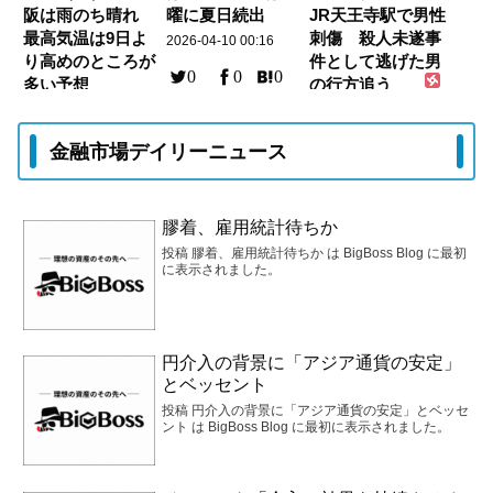
阪は雨のち晴れ
曜に夏日続出
JR天王寺駅で男性
最高気温は9日よ
刺傷 殺人未遂事
2026-04-10 00:16
り高めのところが
件として逃げた男
0
0
0
多い予想
の行方追う
2026-04-10 00:25
2026-04-10 00:09
0
0
0
0
0
0
金融市場デイリーニュース
膠着、雇用統計待ちか
投稿 膠着、雇用統計待ちか は BigBoss Blog に最初
に表示されました。
円介入の背景に「アジア通貨の安定」
とベッセント
投稿 円介入の背景に「アジア通貨の安定」とベッセ
ント は BigBoss Blog に最初に表示されました。