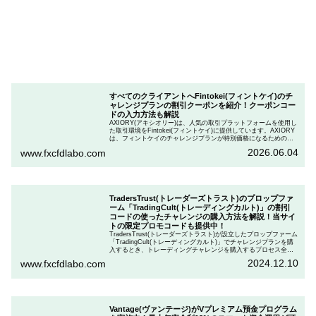
すべてのクライアントへFintokei(フィントケイ)のチ
ャレンジプランの割引クーポンを紹介！クーポンコー
ドの入力方法も解説
AXIORY(アキシオリー)は、人気の取引プラットフォームを使用し
た取引環境をFintokei(フィントケイ)に提供しています。AXIORY
は、フィントケイのチャレンジプランが特別価格になるためのク
ーポンを用意しています。この記事では、Fintokeiのチャレンジプ
2026.06.04
www.fxcfdlabo.com
ランを申し込むときのクーポンコードを入力して割引にする方法
を説明します。
TradersTrust(トレーダーズトラスト)のプロップファ
ーム「TradingCult(トレーディングカルト)」の割引
コードの使ったチャレンジの購入方法を解説！当サイ
トの限定プロモコードも提供中！
TradersTrust(トレーダーズトラスト)が設立したプロップファーム
「TradingCult(トレーディングカルト)」でチャレンジプランを購
入するとき、トレーディングチャレンジを購入するプロセス全体
を段階的に説明しながら、お得にプランを購入する方法を解説し
2024.12.10
www.fxcfdlabo.com
ます。さらに、TradingCultがほぼ定期的に実施している割引コー
ドとお得な割引コードを紹介します。
Vantage(ヴァンテージ)がVプレミアム預金プログラム