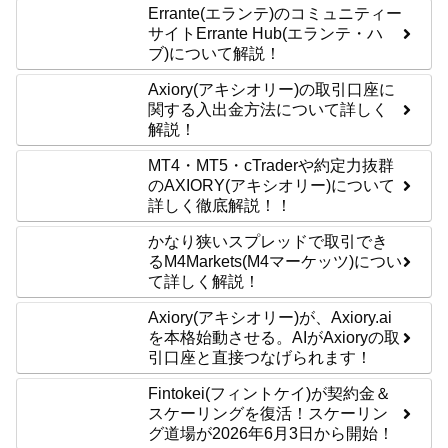
Errante(エランテ)のコミュニティー
サイトErrante Hub(エランテ・ハ
ブ)について解説！
Axiory(アキシオリー)の取引口座に
関する入出金方法について詳しく
解説！
MT4・MT5・cTraderや約定力抜群
のAXIORY(アキシオリー)について
詳しく徹底解説！！
かなり狭いスプレッドで取引でき
るM4Markets(M4マーケッツ)につい
て詳しく解説！
Axiory(アキシオリー)が、Axiory.ai
を本格始動させる。AIがAxioryの取
引口座と直接つなげられます！
Fintokei(フィントケイ)が契約金＆
スケーリングを復活！スケーリン
グ道場が2026年6月3日から開始！