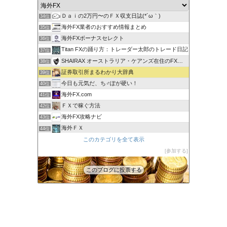
蘭丸のFXトレード日記
33位
Ｄａｉの2万円〜のＦＸ収支日誌(*´ω｀)
34位
海外FX業者のおすすめ情報まとめ
35位
海外FXボーナスセレクト
36位
Titan FXの踊り方：トレーダー太郎のトレード日記
37位
SHAIRAX オーストラリア・ケアンズ在住のFXトレーダー
38位
証券取引所まるわかり大辞典
39位
今日も元気だ、ち♂ぽが硬い！
40位
海外FX.com
41位
ＦＸで稼ぐ方法
42位
海外FX攻略ナビ
43位
海外ＦＸ
44位
XM口座開設方法2022
このカテゴリを全て表示
45位
FXの自動売買(EA)は本当に勝てるのか検証してみた
参加する
46位
このブログに投票する