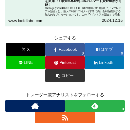
を実施中！最大年率金利13%のスマート資金運用が可
能！
Vantageが2024年8月19日より日本市場向けに開始した「Vプレミ
アム預金」は、最大年利約13%という非常に高い金利を提供する
魅力的なプロモーションです。この「Vプレミアム預金」で高金利
を得るためには、特定の取引条件をクリアする必要があります。
2024.12.15
www.fxcfdlabo.com
「Vプレミアム預金」を行いたい人は、この記事をしっかりと読ん
で、条件をよく確認した後で参加しましょう。
シェアする
X
Facebook
はてブ
0
0
LINE
Pinterest
LinkedIn
コピー
トレーダー兼アナリストをフォローする
0