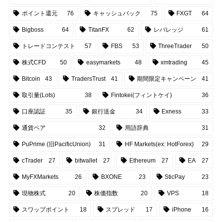
ポイント還元
76
キャッシュバック
75
FXGT
64
Bigboss
64
TitanFX
62
レバレッジ
61
トレードコンテスト
57
FBS
53
ThreeTrader
50
株式CFD
50
easymarkets
48
xmtrading
45
Bitcoin
43
TradersTrust
41
期間限定キャンペーン
41
取引量(Lots)
38
Fintokei(フィントケイ)
36
口座認証
35
銀行送金
34
Exness
33
通貨ペア
32
用語辞典
31
PuPrime (旧PacificUnion)
31
HF Markets(ex: HotForex)
29
cTrader
27
bitwallet
27
Ethereum
27
EA
27
MyFXMarkets
26
BXONE
23
SticPay
23
現物株式
20
株価指数
20
VPS
18
スワップポイント
18
スプレッド
17
iPhone
16