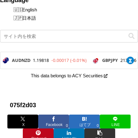
English
日本語
This data belongs to ACY Securities
075f2d03
X
Facebook
はてブ
LINE
0
0