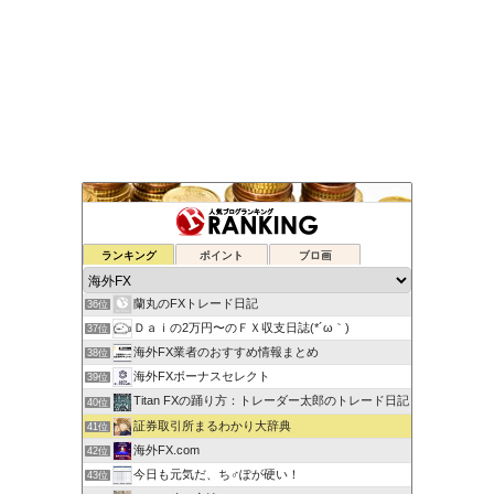
元FX業者による必勝システムトレード！
ランキング
ポイント
ブロ画
34位
ゆるゆる兼業投資家Vtuber編
35位
蘭丸のFXトレード日記
36位
Ｄａｉの2万円〜のＦＸ収支日誌(*´ω｀)
37位
海外FX業者のおすすめ情報まとめ
38位
海外FXボーナスセレクト
39位
Titan FXの踊り方：トレーダー太郎のトレード日記
40位
証券取引所まるわかり大辞典
41位
海外FX.com
42位
今日も元気だ、ち♂ぽが硬い！
43位