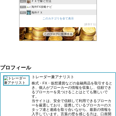
ＦＸで稼ぐ方法
44位
海外FX攻略ナビ
45位
海外ＦＸ
46位
XM口座開設方法2022
このカテゴリを全て表示
47位
FXでみんなタシデレ
参加する
48位
このブログに投票する
プロフィール
トレーダー兼アナリスト
株式・FX・仮想通貨などの金融商品を取引すると
き、個人がブローカーの情報を収集し、信頼でき
るブローカーを見つけることはとても難しいで
す。
当サイトは、安全で信頼して利用できるブローカ
ーを厳選しており、提携しているブローカーのス
タッフ達と連絡を取り合いながら、最新の情報を
入手しています。言葉の壁を感じる方は、口座開