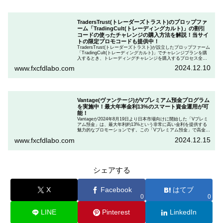
TradersTrust(トレーダーズトラスト)のプロップファ
ーム「TradingCult(トレーディングカルト)」の割引
コードの使ったチャレンジの購入方法を解説！当サイ
トの限定プロモコードも提供中！
TradersTrust(トレーダーズトラスト)が設立したプロップファーム
「TradingCult(トレーディングカルト)」でチャレンジプランを購
入するとき、トレーディングチャレンジを購入するプロセス全体
を段階的に説明しながら、お得にプランを購入する方法を解説し
2024.12.10
www.fxcfdlabo.com
ます。さらに、TradingCultがほぼ定期的に実施している割引コー
ドとお得な割引コードを紹介します。
Vantage(ヴァンテージ)がVプレミアム預金プログラム
を実施中！最大年率金利13%のスマート資金運用が可
能！
Vantageが2024年8月19日より日本市場向けに開始した「Vプレミ
アム預金」は、最大年利約13%という非常に高い金利を提供する
魅力的なプロモーションです。この「Vプレミアム預金」で高金利
を得るためには、特定の取引条件をクリアする必要があります。
2024.12.15
www.fxcfdlabo.com
「Vプレミアム預金」を行いたい人は、この記事をしっかりと読ん
で、条件をよく確認した後で参加しましょう。
シェアする
X
Facebook
はてブ
0
0
LINE
Pinterest
LinkedIn