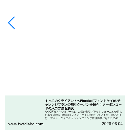
すべてのクライアントへFintokei(フィントケイ)のチ
ャレンジプランの割引クーポンを紹介！クーポンコー
ドの入力方法も解説
AXIORY(アキシオリー)は、人気の取引プラットフォームを使用し
た取引環境をFintokei(フィントケイ)に提供しています。AXIORY
は、フィントケイのチャレンジプランが特別価格になるためのク
ーポンを用意しています。この記事では、Fintokeiのチャレンジプ
2026.06.04
www.fxcfdlabo.com
ランを申し込むときのクーポンコードを入力して割引にする方法
を説明します。