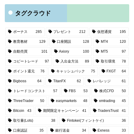
タグクラウド
ボーナス
285
プレゼント
212
仮想通貨
195
教育教材
129
口座開設
128
MT4
120
自動売買
101
Axiory
100
MT5
97
コピートレード
97
入出金方法
89
取引環境
78
ポイント還元
76
キャッシュバック
75
FXGT
64
Bigboss
64
TitanFX
62
レバレッジ
61
トレードコンテスト
57
FBS
53
株式CFD
50
ThreeTrader
50
easymarkets
48
xmtrading
45
Bitcoin
43
期間限定キャンペーン
41
TradersTrust
41
取引量(Lots)
38
Fintokei(フィントケイ)
36
口座認証
35
銀行送金
34
Exness
33