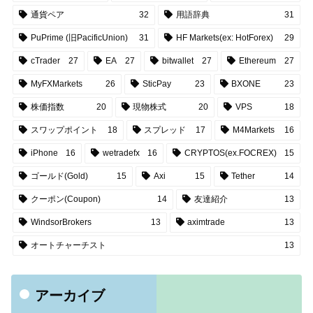
通貨ペア
32
用語辞典
31
PuPrime (旧PacificUnion)
31
HF Markets(ex: HotForex)
29
cTrader
27
EA
27
bitwallet
27
Ethereum
27
MyFXMarkets
26
SticPay
23
BXONE
23
株価指数
20
現物株式
20
VPS
18
スワップポイント
18
スプレッド
17
M4Markets
16
iPhone
16
wetradefx
16
CRYPTOS(ex.FOCREX)
15
ゴールド(Gold)
15
Axi
15
Tether
14
クーポン(Coupon)
14
友達紹介
13
WindsorBrokers
13
aximtrade
13
オートチャーチスト
13
アーカイブ