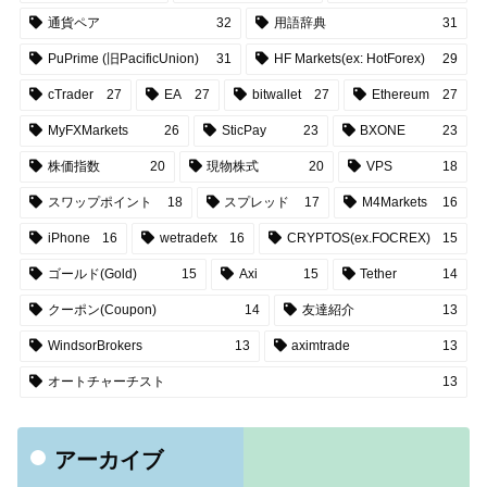
通貨ペア
32
用語辞典
31
PuPrime (旧PacificUnion)
31
HF Markets(ex: HotForex)
29
cTrader
27
EA
27
bitwallet
27
Ethereum
27
MyFXMarkets
26
SticPay
23
BXONE
23
株価指数
20
現物株式
20
VPS
18
スワップポイント
18
スプレッド
17
M4Markets
16
iPhone
16
wetradefx
16
CRYPTOS(ex.FOCREX)
15
ゴールド(Gold)
15
Axi
15
Tether
14
クーポン(Coupon)
14
友達紹介
13
WindsorBrokers
13
aximtrade
13
オートチャーチスト
13
アーカイブ