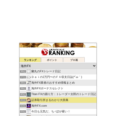
元FX業者による必勝システムトレード！
ランキング
ポイント
ブロ画
34位
ゆるゆる兼業投資家Vtuber編
35位
蘭丸のFXトレード日記
36位
Ｄａｉの2万円〜のＦＸ収支日誌(*´ω｀)
37位
海外FX業者のおすすめ情報まとめ
38位
海外FXボーナスセレクト
39位
Titan FXの踊り方：トレーダー太郎のトレード日記
40位
証券取引所まるわかり大辞典
41位
海外FX.com
42位
今日も元気だ、ち♂ぽが硬い！
43位