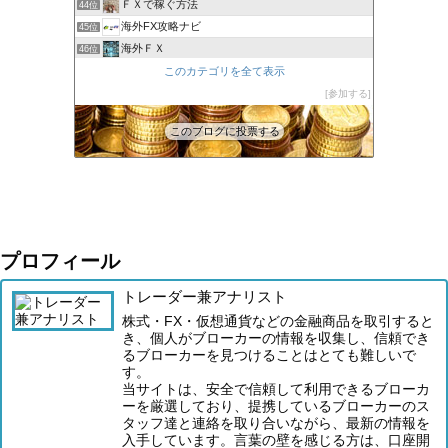
ＦＸで稼ぐ方法
44位
海外FX攻略ナビ
45位
海外ＦＸ
46位
XM口座開設方法2022
このカテゴリを全て表示
47位
FXでみんなタシデレ
参加する
48位
このブログに投票する
プロフィール
トレーダー兼アナリスト
株式・FX・仮想通貨などの金融商品を取引すると
き、個人がブローカーの情報を収集し、信頼でき
るブローカーを見つけることはとても難しいで
す。
当サイトは、安全で信頼して利用できるブローカ
ーを厳選しており、提携しているブローカーのス
タッフ達と連絡を取り合いながら、最新の情報を
入手しています。言葉の壁を感じる方は、口座開