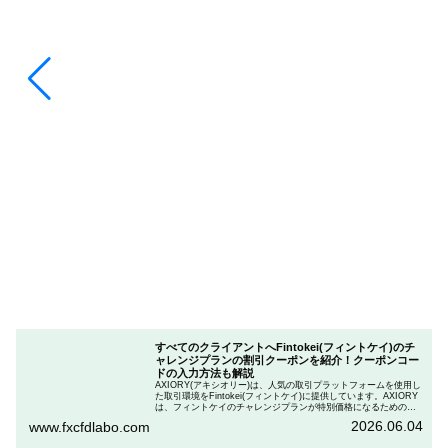
すべてのクライアントへFintokei(フィントケイ)のチ
ャレンジプランの割引クーポンを紹介！クーポンコー
ドの入力方法も解説
AXIORY(アキシオリー)は、人気の取引プラットフォームを使用し
た取引環境をFintokei(フィントケイ)に提供しています。AXIORY
は、フィントケイのチャレンジプランが特別価格になるためのク
ーポンを用意しています。この記事では、Fintokeiのチャレンジプ
2026.06.04
www.fxcfdlabo.com
ランを申し込むときのクーポンコードを入力して割引にする方法
を説明します。