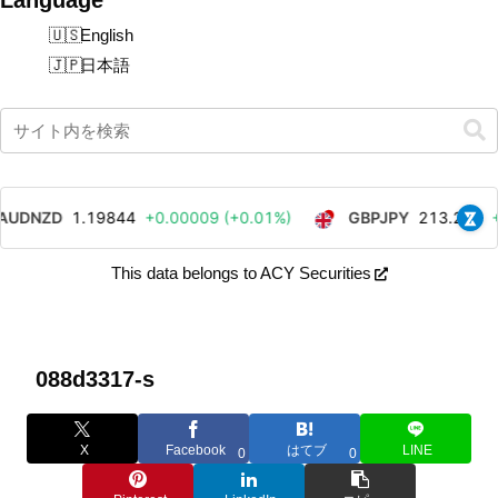
English
日本語
This data belongs to ACY Securities
088d3317-s
X
Facebook
はてブ
LINE
0
0