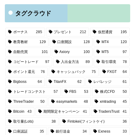
タグクラウド
ボーナス
285
プレゼント
212
仮想通貨
195
教育教材
129
口座開設
128
MT4
120
自動売買
101
Axiory
100
MT5
97
コピートレード
97
入出金方法
89
取引環境
78
ポイント還元
76
キャッシュバック
75
FXGT
64
Bigboss
64
TitanFX
62
レバレッジ
61
トレードコンテスト
57
FBS
53
株式CFD
50
ThreeTrader
50
easymarkets
48
xmtrading
45
Bitcoin
43
期間限定キャンペーン
41
TradersTrust
41
取引量(Lots)
38
Fintokei(フィントケイ)
36
口座認証
35
銀行送金
34
Exness
33