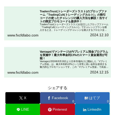
TradersTrust(トレーダーズトラスト)のプロップファ
ーム「TradingCult(トレーディングカルト)」の割引
コードの使ったチャレンジの購入方法を解説！当サイ
トの限定プロモコードも提供中！
TradersTrust(トレーダーズトラスト)が設立したプロップファーム
「TradingCult(トレーディングカルト)」でチャレンジプランを購
入するとき、トレーディングチャレンジを購入するプロセス全体
を段階的に説明しながら、お得にプランを購入する方法を解説し
2024.12.10
www.fxcfdlabo.com
ます。さらに、TradingCultがほぼ定期的に実施している割引コー
ドとお得な割引コードを紹介します。
Vantage(ヴァンテージ)がVプレミアム預金プログラム
を実施中！最大年率金利13%のスマート資金運用が可
能！
Vantageが2024年8月19日より日本市場向けに開始した「Vプレミ
アム預金」は、最大年利約13%という非常に高い金利を提供する
魅力的なプロモーションです。この「Vプレミアム預金」で高金利
を得るためには、特定の取引条件をクリアする必要があります。
2024.12.15
www.fxcfdlabo.com
「Vプレミアム預金」を行いたい人は、この記事をしっかりと読ん
で、条件をよく確認した後で参加しましょう。
シェアする
X
Facebook
はてブ
0
0
LINE
Pinterest
LinkedIn