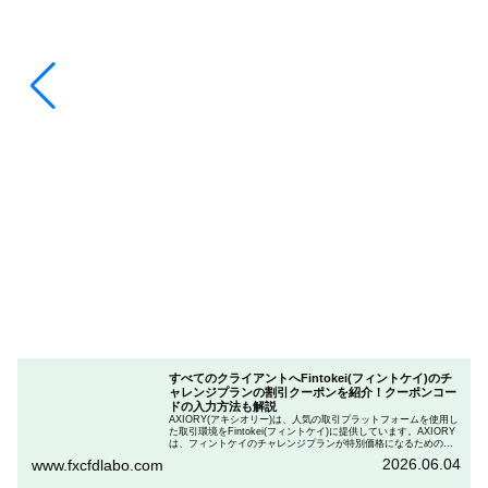
すべてのクライアントへFintokei(フィントケイ)のチ
ャレンジプランの割引クーポンを紹介！クーポンコー
ドの入力方法も解説
AXIORY(アキシオリー)は、人気の取引プラットフォームを使用し
た取引環境をFintokei(フィントケイ)に提供しています。AXIORY
は、フィントケイのチャレンジプランが特別価格になるためのク
ーポンを用意しています。この記事では、Fintokeiのチャレンジプ
2026.06.04
www.fxcfdlabo.com
ランを申し込むときのクーポンコードを入力して割引にする方法
を説明します。