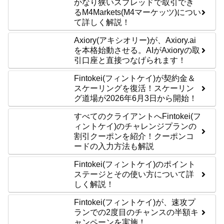
かなり狭いスプレッドで取引でき
るM4Markets(M4マーケッツ)につい
て詳しく解説！
Axiory(アキシオリー)が、Axiory.ai
を本格始動させる。AIがAxioryの取
引口座と直接つなげられます！
Fintokei(フィントケイ)が契約金＆
スケーリングを復活！スケーリン
グ道場が2026年6月3日から開始！
すべてのクライアントへFintokei(フ
ィントケイ)のチャレンジプランの
割引クーポンを紹介！クーポンコ
ードの入力方法も解説
Fintokei(フィントケイ)のポイント
ステージとその使い方について詳
しく解説！
Fintokei(フィントケイ)が、速攻プ
ランでの2度目のチャンスの半額キ
ャンペーンを実施！