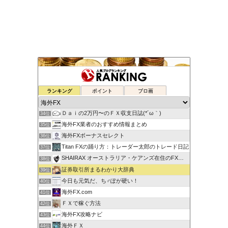
ゆるゆる兼業投資家Vtuber編
ランキング
ポイント
ブロ画
32位
蘭丸のFXトレード日記
33位
Ｄａｉの2万円〜のＦＸ収支日誌(*´ω｀)
34位
海外FX業者のおすすめ情報まとめ
35位
海外FXボーナスセレクト
36位
Titan FXの踊り方：トレーダー太郎のトレード日記
37位
SHAIRAX オーストラリア・ケアンズ在住のFXトレーダー
38位
証券取引所まるわかり大辞典
39位
今日も元気だ、ち♂ぽが硬い！
40位
海外FX.com
41位
ＦＸで稼ぐ方法
42位
海外FX攻略ナビ
43位
海外ＦＸ
44位