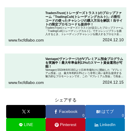
TradersTrust(トレーダーズトラスト)のプロップファ
ーム「TradingCult(トレーディングカルト)」の割引
コードの使ったチャレンジの購入方法を解説！当サイ
トの限定プロモコードも提供中！
TradersTrust(トレーダーズトラスト)が設立したプロップファーム
「TradingCult(トレーディングカルト)」でチャレンジプランを購
入するとき、トレーディングチャレンジを購入するプロセス全体
を段階的に説明しながら、お得にプランを購入する方法を解説し
2024.12.10
www.fxcfdlabo.com
ます。さらに、TradingCultがほぼ定期的に実施している割引コー
ドとお得な割引コードを紹介します。
Vantage(ヴァンテージ)がVプレミアム預金プログラム
を実施中！最大年率金利13%のスマート資金運用が可
能！
Vantageが2024年8月19日より日本市場向けに開始した「Vプレミ
アム預金」は、最大年利約13%という非常に高い金利を提供する
魅力的なプロモーションです。この「Vプレミアム預金」で高金利
を得るためには、特定の取引条件をクリアする必要があります。
2024.12.15
www.fxcfdlabo.com
「Vプレミアム預金」を行いたい人は、この記事をしっかりと読ん
で、条件をよく確認した後で参加しましょう。
シェアする
X
Facebook
はてブ
0
0
LINE
Pinterest
LinkedIn