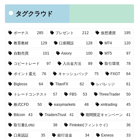
タグクラウド
ボーナス
285
プレゼント
212
仮想通貨
195
教育教材
129
口座開設
128
MT4
120
自動売買
101
Axiory
100
MT5
97
コピートレード
97
入出金方法
89
取引環境
78
ポイント還元
76
キャッシュバック
75
FXGT
64
Bigboss
64
TitanFX
62
レバレッジ
61
トレードコンテスト
57
FBS
53
ThreeTrader
50
株式CFD
50
easymarkets
48
xmtrading
45
Bitcoin
43
TradersTrust
41
期間限定キャンペーン
41
取引量(Lots)
38
Fintokei(フィントケイ)
36
口座認証
35
銀行送金
34
Exness
33