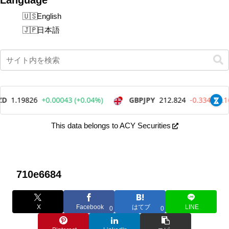
English
日本語
This data belongs to ACY Securities
710e6684
X
Facebook
はてブ
LINE
0
0