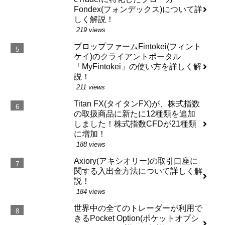
Fondex(フォンデックス)について詳
しく解説！
219 views
プロップファームFintokei(フィント
ケイ)のクライアントポータル
「MyFintokei」の使い方を詳しく解
説！
211 views
Titan FX(タイタンFX)が、株式指数
の取扱商品に新たに12種類を追加
しました！株式指数CFDが21種類
に増加！
188 views
Axiory(アキシオリー)の取引口座に
関する入出金方法について詳しく解
説！
184 views
世界中の全てのトレーダーが利用で
きるPocket Option(ポケットオプシ