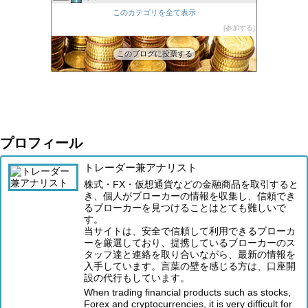
XM口座開設方法2022
このカテゴリを全て表示
45位
FXの自動売買(EA)は本当に勝てるのか検証してみた
参加する
46位
このブログに投票する
プロフィール
トレーダー兼アナリスト
株式・FX・仮想通貨などの金融商品を取引すると
き、個人がブローカーの情報を収集し、信頼でき
るブローカーを見つけることはとても難しいで
す。
当サイトは、安全で信頼して利用できるブローカ
ーを厳選しており、提携しているブローカーのス
タッフ達と連絡を取り合いながら、最新の情報を
入手しています。言葉の壁を感じる方は、口座開
設の代行もしています。
When trading financial products such as stocks,
Forex and cryptocurrencies, it is very difficult for