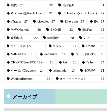
通貨ペア
32
用語辞典
31
PuPrime (旧PacificUnion)
31
HF Markets(ex: HotForex)
29
cTrader
27
bitwallet
27
Ethereum
27
EA
27
MyFXMarkets
26
BXONE
23
SticPay
23
現物株式
20
株価指数
20
VPS
18
スワップポイント
18
スプレッド
17
iPhone
16
M4Markets
16
wetradefx
16
ゴールド(Gold)
15
CRYPTOS(ex.FOCREX)
15
Axi
15
Tether
14
クーポン(Coupon)
14
aximtrade
13
友達紹介
13
WindsorBrokers
13
オートチャーチスト
13
アーカイブ