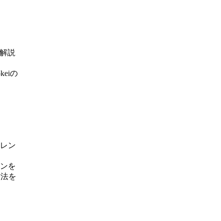
も解説
。
eiの
ャレン
ランを
方法を