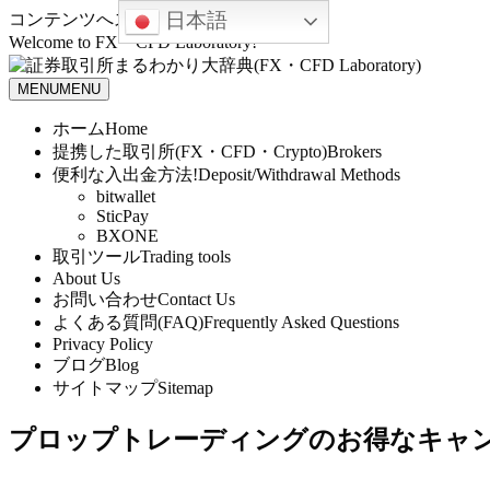
日本語
コンテンツへスキップ
Welcome to FX・CFD Laboratory!
MENU
MENU
ホーム
Home
提携した取引所(FX・CFD・Crypto)
Brokers
便利な入出金方法!
Deposit/Withdrawal Methods
bitwallet
SticPay
BXONE
取引ツール
Trading tools
About Us
お問い合わせ
Contact Us
よくある質問(FAQ)
Frequently Asked Questions
Privacy Policy
ブログ
Blog
サイトマップ
Sitemap
プロップトレーディングのお得なキャ