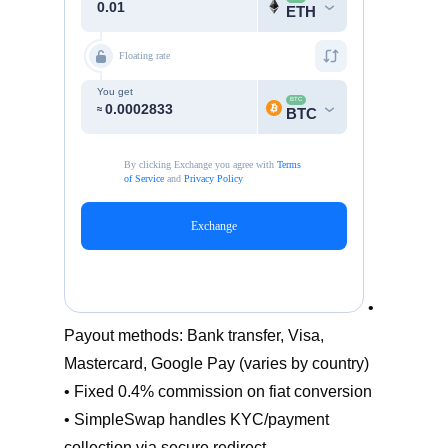
•
Payout methods: Bank transfer, Visa,
Mastercard, Google Pay (varies by country)
• Fixed 0.4% commission on fiat conversion
• SimpleSwap handles KYC/payment
collection via secure redirect