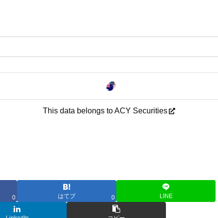
This data belongs to ACY Securities
はてブ
LINE
0
0