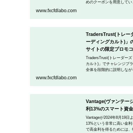
めのクーポンを用意していま
クーポンコードを入力して
www.fxcfdlabo.com
TradersTrust(
ーディングカルト)」
サイトの限定プロモ
TradersTrust(トレー
カルト)」でチャレンジプ
全体を段階的に説明しなが
TradingCultがほぼ
www.fxcfdlabo.com
Vantage(ヴァン
利13%のスマート資
Vantageが2024年8
13%という非常に高い金
で高金利を得るためには、