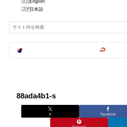
English
日本語
88ada4b1-s
X
Facebook