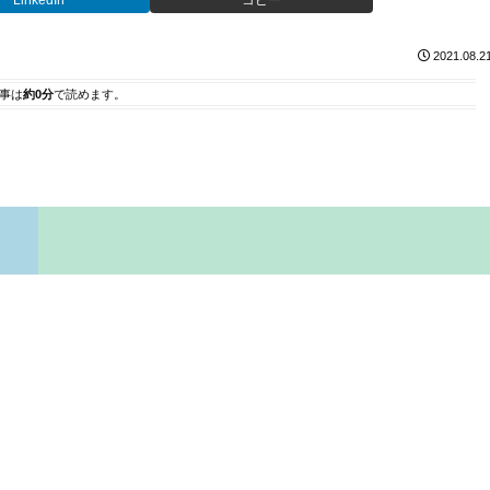
LinkedIn
コピー
2021.08.2
事は
約0分
で読めます。