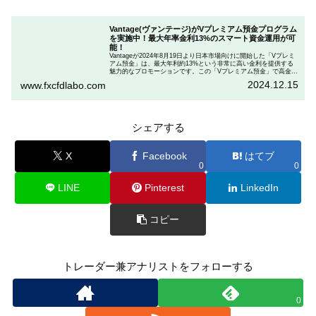
Vantage(ヴァンテージ)がVプレミアム預金プログラム
を実施中！最大年率金利13%のスマート資金運用が可
能！
Vantageが2024年8月19日より日本市場向けに開始した「Vプレミ
アム預金」は、最大年利約13%という非常に高い金利を提供する
魅力的なプロモーションです。この「Vプレミアム預金」で高金利
を得るためには、特定の取引条件をクリアする必要があります。
2024.12.15
www.fxcfdlabo.com
「Vプレミアム預金」を行いたい人は、この記事をしっかりと読ん
で、条件をよく確認した後で参加しましょう。
シェアする
X
Facebook
はてブ
0
0
LINE
Pinterest
LinkedIn
コピー
トレーダー兼アナリストをフォローする
0