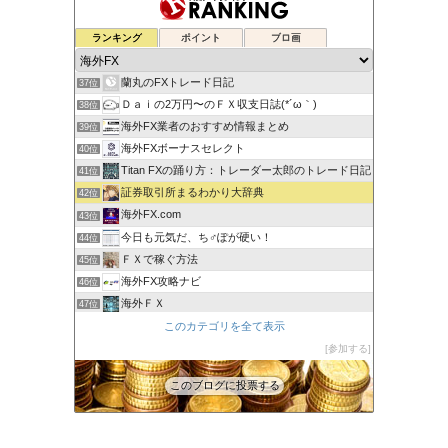
元FX業者による必勝システムトレード！
ランキング
ポイント
ブロ画
35位
ゆるゆる兼業投資家Vtuber編
36位
蘭丸のFXトレード日記
37位
Ｄａｉの2万円〜のＦＸ収支日誌(*´ω｀)
38位
海外FX業者のおすすめ情報まとめ
39位
海外FXボーナスセレクト
40位
Titan FXの踊り方：トレーダー太郎のトレード日記
41位
証券取引所まるわかり大辞典
42位
海外FX.com
43位
今日も元気だ、ち♂ぽが硬い！
44位
ＦＸで稼ぐ方法
45位
海外FX攻略ナビ
46位
海外ＦＸ
47位
XM口座開設方法2022
このカテゴリを全て表示
48位
FXでみんなタシデレ
参加する
49位
このブログに投票する