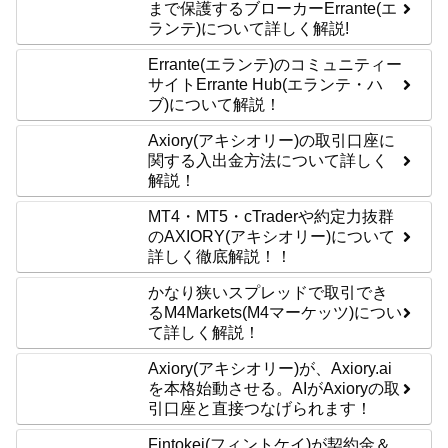
まで保護するブローカーErrante(エ
ランテ)について詳しく解説!
Errante(エランテ)のコミュニティー
サイトErrante Hub(エランテ・ハ
ブ)について解説！
Axiory(アキシオリー)の取引口座に
関する入出金方法について詳しく
解説！
MT4・MT5・cTraderや約定力抜群
のAXIORY(アキシオリー)について
詳しく徹底解説！！
かなり狭いスプレッドで取引でき
るM4Markets(M4マーケッツ)につい
て詳しく解説！
Axiory(アキシオリー)が、Axiory.ai
を本格始動させる。AIがAxioryの取
引口座と直接つなげられます！
Fintokei(フィントケイ)が契約金＆