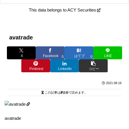
This data belongs to ACY Securities
avatrade
X
Facebook
はてブ
LINE
0
0
Pinterest
LinkedIn
コピー
2021.08.16
この記事は
約1分
で読めます。
avatrade