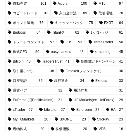
自動売買
101
Axiory
100
MT5
97
コピートレード
97
入出金方法
89
取引環境
78
ポイント還元
76
キャッシュバック
75
FXGT
64
Bigboss
64
TitanFX
62
レバレッジ
61
トレードコンテスト
57
FBS
53
ThreeTrader
50
株式CFD
50
easymarkets
48
xmtrading
45
Bitcoin
43
TradersTrust
41
期間限定キャンペーン
41
取引量(Lots)
38
Fintokei(フィントケイ)
36
口座認証
35
銀行送金
34
Exness
33
通貨ペア
32
用語辞典
31
PuPrime (旧PacificUnion)
31
HF Markets(ex: HotForex)
29
cTrader
27
bitwallet
27
Ethereum
27
EA
27
MyFXMarkets
26
BXONE
23
SticPay
23
現物株式
20
株価指数
20
VPS
18