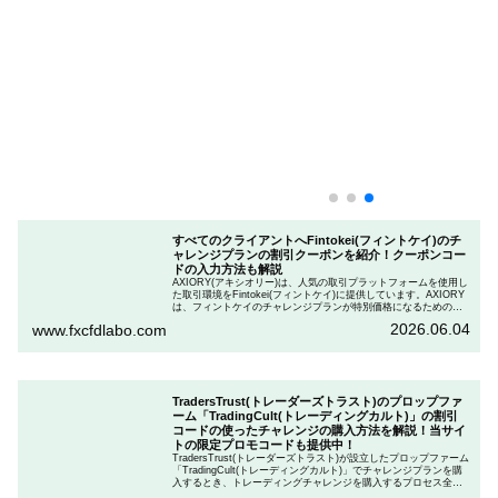
すべてのクライアントへFintokei(フィントケイ)のチ
ャレンジプランの割引クーポンを紹介！クーポンコー
ドの入力方法も解説
AXIORY(アキシオリー)は、人気の取引プラットフォームを使用し
た取引環境をFintokei(フィントケイ)に提供しています。AXIORY
は、フィントケイのチャレンジプランが特別価格になるためのク
ーポンを用意しています。この記事では、Fintokeiのチャレンジプ
2026.06.04
www.fxcfdlabo.com
ランを申し込むときのクーポンコードを入力して割引にする方法
を説明します。
TradersTrust(トレーダーズトラスト)のプロップファ
ーム「TradingCult(トレーディングカルト)」の割引
コードの使ったチャレンジの購入方法を解説！当サイ
トの限定プロモコードも提供中！
TradersTrust(トレーダーズトラスト)が設立したプロップファーム
「TradingCult(トレーディングカルト)」でチャレンジプランを購
入するとき、トレーディングチャレンジを購入するプロセス全体
を段階的に説明しながら、お得にプランを購入する方法を解説し