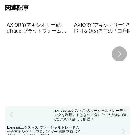
関連記事
AXIORY(アキシオリー)の
AXIORY(アキシオリー)で、
cTraderプラットフォームに
取引を始める前の「口座開
新機能「Market Replay」が
のつまずきポイント」も含
追加！時間を遡る機能とは?
た口座開設をする方法を詳
く解説！
Exness(エクスネス)のソーシャルトレーディ
ングを利用するときの自分に合った戦略の選
択について詳しく解説！
Exness(エクスネス)でソーシャルトレードの
始め方をシグナルプロバイダー(戦略プロバイ