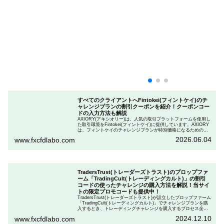
すべてのクライアントへFintokei(フィントケイ)のチ
ャレンジプランの割引クーポンを紹介！クーポンコー
ドの入力方法も解説
AXIORY(アキシオリー)は、人気の取引プラットフォームを使用し
た取引環境をFintokei(フィントケイ)に提供しています。AXIORY
は、フィントケイのチャレンジプランが特別価格になるためのク
ーポンを用意しています。この記事では、Fintokeiのチャレンジプ
2026.06.04
www.fxcfdlabo.com
ランを申し込むときのクーポンコードを入力して割引にする方法
を説明します。
TradersTrust(トレーダーズトラスト)のプロップファ
ーム「TradingCult(トレーディングカルト)」の割引
コードの使ったチャレンジの購入方法を解説！当サイ
トの限定プロモコードも提供中！
TradersTrust(トレーダーズトラスト)が設立したプロップファーム
「TradingCult(トレーディングカルト)」でチャレンジプランを購
入するとき、トレーディングチャレンジを購入するプロセス全体
を段階的に説明しながら、お得にプランを購入する方法を解説し
2024.12.10
www.fxcfdlabo.com
ます。さらに、TradingCultがほぼ定期的に実施している割引コー