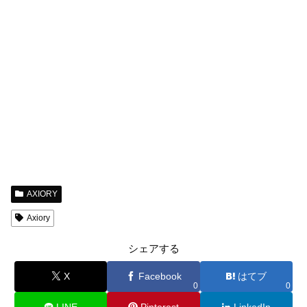
AXIORY
Axiory
シェアする
X
Facebook
はてブ
0
0
LINE
Pinterest
LinkedIn