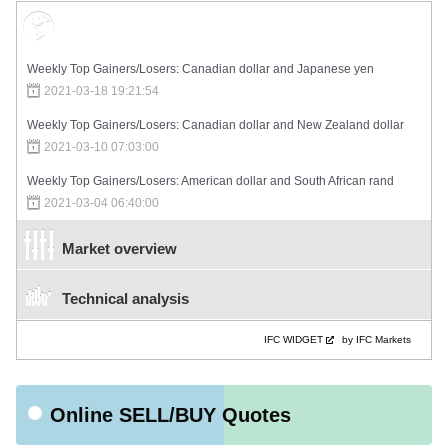
Market Sentiment
Weekly Top Gainers/Losers: Canadian dollar and Japanese yen
2021-03-18 19:21:54
Weekly Top Gainers/Losers: Canadian dollar and New Zealand dollar
2021-03-10 07:03:00
Weekly Top Gainers/Losers: American dollar and South African rand
2021-03-04 06:40:00
Market overview
Technical analysis
IFC WIDGET
by IFC Markets
Online SELL/BUY Quotes