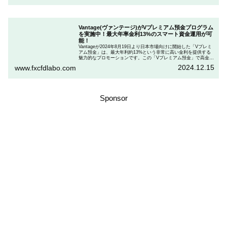
ドとお得な割引コードを紹介します。
Vantage(ヴァンテージ)がVプレミアム預金プログラム
を実施中！最大年率金利13%のスマート資金運用が可
能！
Vantageが2024年8月19日より日本市場向けに開始した「Vプレミ
アム預金」は、最大年利約13%という非常に高い金利を提供する
魅力的なプロモーションです。この「Vプレミアム預金」で高金利
を得るためには、特定の取引条件をクリアする必要があります。
2024.12.15
www.fxcfdlabo.com
「Vプレミアム預金」を行いたい人は、この記事をしっかりと読ん
で、条件をよく確認した後で参加しましょう。
Sponsor