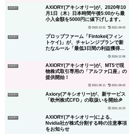
AXIORY(アキシオリー)が、2020年10
AXIORY
月1日（木）日本時間午後5:00から最
小入金額を5000円に値下げします。
2020.10.01
2021.09.03
プロップファーム「Fintokei(フィン
AXIORY
トケイ)」が、チャレンジプランで新
たなルール「最低3日間の利益獲得
日」を導入！
2024.12.06
AXIORY(アキシオリー)が、MT5で現
AXIORY
物株式取引専用の「アルファ口座」の
提供開始！
2021.06.11
2021.09.03
Axiory(アキシオリー)が、新サービス
AXIORY
「欧州株式CFD」の取扱いを開始🎉
2021.10.23
AXIORY(アキシオリー)による、
AXIORY
Nvidia社が株式分割する時の注意事項
をお知らせ