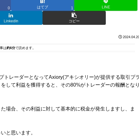
はてブ
LINE
0
1
LinkedIn
コピー
2024.04.2
事は
約6分
で読めます。
ップトレーダーとなってAxiory(アキシオリー)が提供する取引プ
って取引をして利益を獲得すると、その80%がトレーダーの報酬とな
出金した場合、その利益に対して基本的に税金が発生しますし、ま
多いと思います。