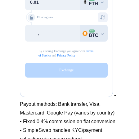
•
Payout methods: Bank transfer, Visa,
Mastercard, Google Pay (varies by country)
• Fixed 0.4% commission on fiat conversion
• SimpleSwap handles KYC/payment
collection via secure redirect