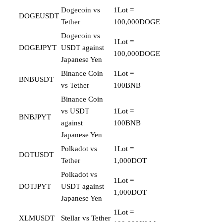
Dogecoin vs
1Lot =
DOGEUSDT
Tether
100,000DOGE
Dogecoin vs
1Lot =
DOGEJPYT
USDT against
100,000DOGE
Japanese Yen
Binance Coin
1Lot =
BNBUSDT
vs Tether
100BNB
Binance Coin
vs USDT
1Lot =
BNBJPYT
against
100BNB
Japanese Yen
Polkadot vs
1Lot =
DOTUSDT
Tether
1,000DOT
Polkadot vs
1Lot =
DOTJPYT
USDT against
1,000DOT
Japanese Yen
1Lot =
XLMUSDT
Stellar vs Tether