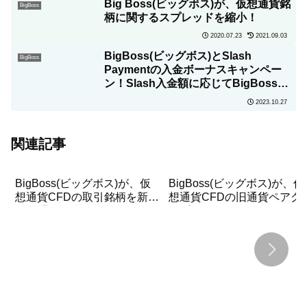
Big Boss(ビッグボス)が、仮想通貨銘
BigBoss
柄に関するスプレッドを縮小！
2020.07.23
2021.09.03
BigBoss(ビッグボス)とSlash
BigBoss
Paymentの入金ボーナスキャンペー
ン！Slash入金額に応じてBigBossポ
イントと限定OATがもらえる！
2023.10.27
関連記事
BigBoss(ビッグボス)が、仮
BigBoss(ビッグボス)が、仮
想通貨CFDの取引銘柄を新た
想通貨CFDの旧通貨ペアグ
に30通貨に大幅追加&取引条
ープ『Crypto OLD』の提供
件もアップグレード！！
を終了！