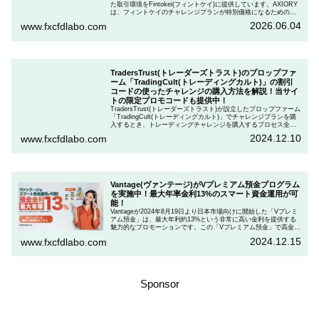
た取引環境をFintokei(フィントケイ)に提供しています。AXIORY
は、フィントケイのチャレンジプランが特別価格になるためのク
ーポンを用意しています。この記事では、Fintokeiのチャレンジプ
2026.06.04
www.fxcfdlabo.com
ランを申し込むときのクーポンコードを入力して割引にする方法
を説明します。
TradersTrust(トレーダーズトラスト)のプロップファ
ーム「TradingCult(トレーディングカルト)」の割引
コードの使ったチャレンジの購入方法を解説！当サイ
トの限定プロモコードも提供中！
TradersTrust(トレーダーズトラスト)が設立したプロップファーム
「TradingCult(トレーディングカルト)」でチャレンジプランを購
入するとき、トレーディングチャレンジを購入するプロセス全体
を段階的に説明しながら、お得にプランを購入する方法を解説し
2024.12.10
www.fxcfdlabo.com
ます。さらに、TradingCultがほぼ定期的に実施している割引コー
ドとお得な割引コードを紹介します。
Vantage(ヴァンテージ)がVプレミアム預金プログラム
を実施中！最大年率金利13%のスマート資金運用が可
能！
Vantageが2024年8月19日より日本市場向けに開始した「Vプレミ
アム預金」は、最大年利約13%という非常に高い金利を提供する
魅力的なプロモーションです。この「Vプレミアム預金」で高金利
を得るためには、特定の取引条件をクリアする必要があります。
2024.12.15
www.fxcfdlabo.com
「Vプレミアム預金」を行いたい人は、この記事をしっかりと読ん
で、条件をよく確認した後で参加しましょう。
Sponsor