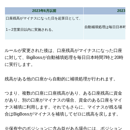
2023年6月以前
2023
口座残高がマイナスになった日を起算日として、
自動補填処理は毎日日本時間
1～2営業日以内に実施される。
ルールが変更された後は、口座残高がマイナスになった口座
に対して、BigBossが自動補填処理を毎日日本時間7時と20時
に実行します。
残高がある他の口座から自動的に補填処理が行われます。
つまり、複数の口座に口座残高があり、ある口座残高に資金
があり、別の口座がマイナスの場合、資金のある口座をマイ
ナス補填に利用します。それでもさらに、マイナスが残る場
合はBigBossがマイナスを補填してゼロに残高を戻します。
※保有中のポジションに含み益がある場合には、ポジション