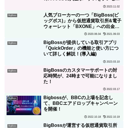
ト！
2023.11.02
人気ブローカーの一つ「BigBoss(ビ
BigBoss
ッグボス)」から仮想通貨取引所&電子
ウォーレット「BXONE」への出金が
無料になった！
2020.06.04
2021.09.03
BigBossが提供している取引アプリ
BigBoss
「QuickOrder」の機能と使い方につ
いて詳しく解説！(導入編)
2023.03.10
BigBossのカスタマーサポートの対
BigBoss
応時間が、24時まで可能になりまし
た！
2022.03.17
Bigbossが、BBCの上場を記念し
BigBoss
て、BBCエアドロップキャンペーン
を開催！
2022.10.18
2022.10.19
BigBossが運営する仮想通貨取引所
BigBoss