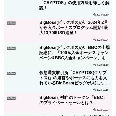
「CRYPTOS」の使用方法を詳しく解
説！
2023.03.10
BigBoss(ビッグボス)が、2024年2月
BigBoss
から入金ボーナスプログラム開始! 最
大13,700USD進呈！
2024.02.04
BigBoss(ビッグボス)が、BBCの上場
BigBoss
記念に、「100％入金ボーナスキャン
ペーン&BBC入金キャンペーン」を開
催！
2023.01.10
仮想通貨取引所「CRYPTOS(クリプ
BigBoss
トス)」の運営やボーナスにも力を入
れているBigBoss(ビッグボス)につい
ての詳細を徹底解説
2024.12.18
BigBossが独自のトークン「BBC」
BigBoss
のプライベートセールとは？
2022.10.23