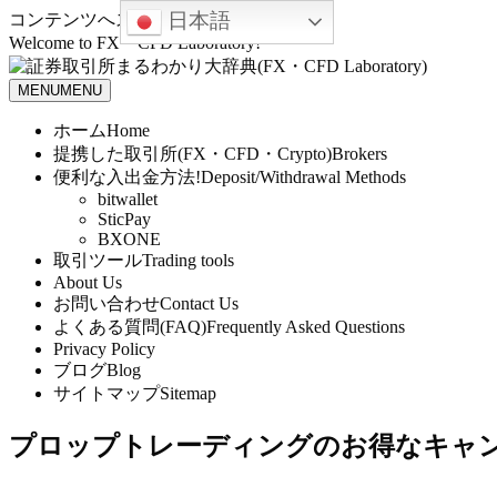
日本語
コンテンツへスキップ
Welcome to FX・CFD Laboratory!
MENU
MENU
ホーム
Home
提携した取引所(FX・CFD・Crypto)
Brokers
便利な入出金方法!
Deposit/Withdrawal Methods
bitwallet
SticPay
BXONE
取引ツール
Trading tools
About Us
お問い合わせ
Contact Us
よくある質問(FAQ)
Frequently Asked Questions
Privacy Policy
ブログ
Blog
サイトマップ
Sitemap
プロップトレーディングのお得なキャ