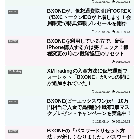
2019.08.01
2021.09.04
BXONEが、仮想通貨取引所FOCREX
BXONE
でBXCトークンIEOが上場します！会
員限定で特典満載プレセールを開始
2021.08.24
2021.09.03
BXONEを利用している方で、新型
BXONE
iPhone購入する方は要チェック！機
種変更の前に2段階認証のリセットを
忘れずに!
2019.09.19
XMTradingの入金方法に仮想通貨ウ
XMTrading
ォーレット「BXONE」がいつの間に
か追加されていた！
2019.09.29
2021.09.04
BXONE(ビーエックスワン)が、10万
BXONE
円相当ご入金で高機能不織布3層マス
クプレゼントキャンペーンを実施中！
2020.08.14
2021.09.03
BXONEの「パスワードリセット方
BXONE
法」が新しくなりました。パスワード