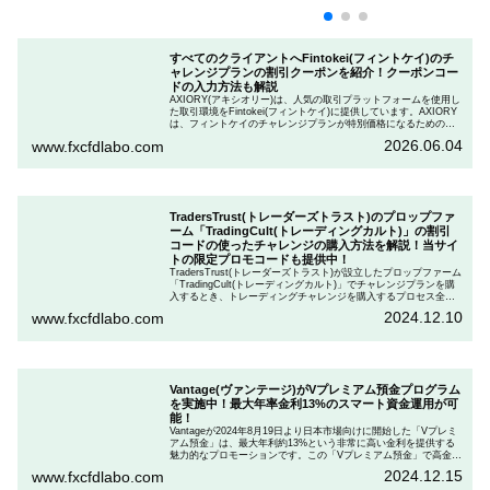
すべてのクライアントへFintokei(フィントケイ)のチ
ャレンジプランの割引クーポンを紹介！クーポンコー
ドの入力方法も解説
AXIORY(アキシオリー)は、人気の取引プラットフォームを使用し
た取引環境をFintokei(フィントケイ)に提供しています。AXIORY
は、フィントケイのチャレンジプランが特別価格になるためのク
ーポンを用意しています。この記事では、Fintokeiのチャレンジプ
2026.06.04
www.fxcfdlabo.com
ランを申し込むときのクーポンコードを入力して割引にする方法
を説明します。
TradersTrust(トレーダーズトラスト)のプロップファ
ーム「TradingCult(トレーディングカルト)」の割引
コードの使ったチャレンジの購入方法を解説！当サイ
トの限定プロモコードも提供中！
TradersTrust(トレーダーズトラスト)が設立したプロップファーム
「TradingCult(トレーディングカルト)」でチャレンジプランを購
入するとき、トレーディングチャレンジを購入するプロセス全体
を段階的に説明しながら、お得にプランを購入する方法を解説し
2024.12.10
www.fxcfdlabo.com
ます。さらに、TradingCultがほぼ定期的に実施している割引コー
ドとお得な割引コードを紹介します。
Vantage(ヴァンテージ)がVプレミアム預金プログラム
を実施中！最大年率金利13%のスマート資金運用が可
能！
Vantageが2024年8月19日より日本市場向けに開始した「Vプレミ
アム預金」は、最大年利約13%という非常に高い金利を提供する
魅力的なプロモーションです。この「Vプレミアム預金」で高金利
を得るためには、特定の取引条件をクリアする必要があります。
2024.12.15
www.fxcfdlabo.com
「Vプレミアム預金」を行いたい人は、この記事をしっかりと読ん