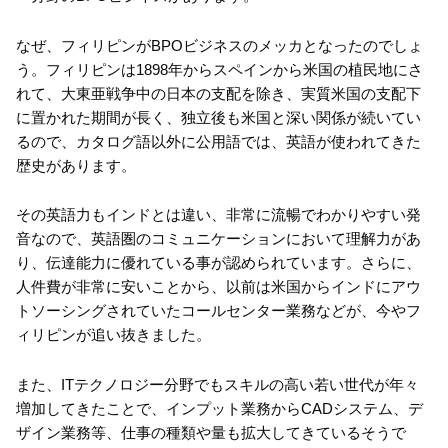
なぜ、フィリピンがBPOビジネスのメッカとなったのでしょ
う。フィリピンは1898年からスペインから米国の植民地にさ
れて、大東亜戦争中の日本の支配を除き、実質米国の支配下
に置かれた期間が長く、独立後も米国と深い関係が続いてい
るので、カタログ語以外に公用語では、英語が使われてきた
歴史があります。
その英語力もインドとは違い、非常に流暢でわかりやすい発
音なので、英語圏のコミュニケーションにおいて理解力があ
り、伝達能力に優れている事が認められています。さらに、
人件費が非常に安いことから、以前は米国からインドにアウ
トソーシングされていたコールセンター業務などが、今やフ
ィリピンが追い抜きました。
また、ITテクノロジー分野でもスキルの高い若い世代が年々
増加してきたことで、インプット業務からCADシステム、デ
ザイン業務等、仕事の種類や量も拡大してきているそうで