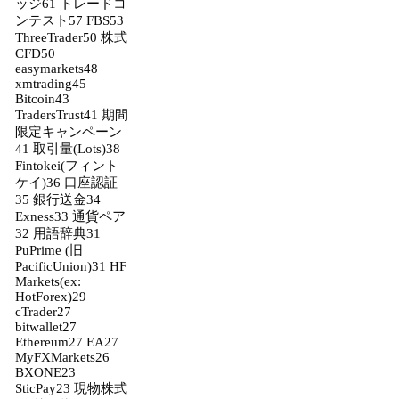
ッジ
61
トレードコ
ンテスト
57
FBS
53
ThreeTrader
50
株式
CFD
50
easymarkets
48
xmtrading
45
Bitcoin
43
TradersTrust
41
期間
限定キャンペーン
41
取引量(Lots)
38
Fintokei(フィント
ケイ)
36
口座認証
35
銀行送金
34
Exness
33
通貨ペア
32
用語辞典
31
PuPrime (旧
PacificUnion)
31
HF
Markets(ex:
HotForex)
29
cTrader
27
bitwallet
27
Ethereum
27
EA
27
MyFXMarkets
26
BXONE
23
SticPay
23
現物株式