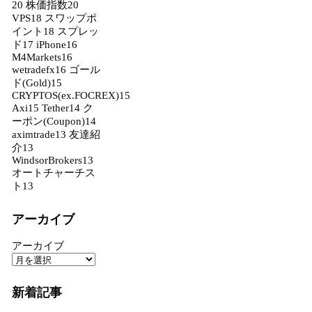
20
株価指数
20
VPS
18
スワップポ
イント
18
スプレッ
ド
17
iPhone
16
M4Markets
16
wetradefx
16
ゴール
ド(Gold)
15
CRYPTOS(ex.FOCREX)
15
Axi
15
Tether
14
ク
ーポン(Coupon)
14
aximtrade
13
友達紹
介
13
WindsorBrokers
13
オートチャーチス
ト
13
アーカイブ
アーカイブ
新着記事