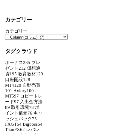
カテゴリー
カテゴリー
タグクラウド
ボーナス
285
プレ
ゼント
212
仮想通
貨
195
教育教材
129
口座開設
128
MT4
120
自動売買
101
Axiory
100
MT5
97
コピートレ
ード
97
入出金方法
89
取引環境
78
ポ
イント還元
76
キャ
ッシュバック
75
FXGT
64
Bigboss
64
TitanFX
62
レバレ