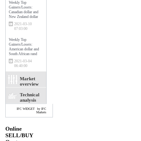
Weekly Top
Gainers/Losers:
Canadian dollar and
New Zealand dollar
2021-03-10
07:03:00
Weekly Top
Gainers/Losers:
American dollar and
South African rand
2021-03-04
06:40:00
Market
overview
Technical
analysis
IFC WIDGET
by IFC
Markets
Online
SELL/BUY