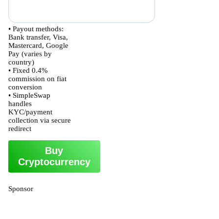
• Payout methods:
Bank transfer, Visa,
Mastercard, Google
Pay (varies by
country)
• Fixed 0.4%
commission on fiat
conversion
• SimpleSwap
handles
KYC/payment
collection via secure
redirect
Buy
Cryptocurrency
Sponsor