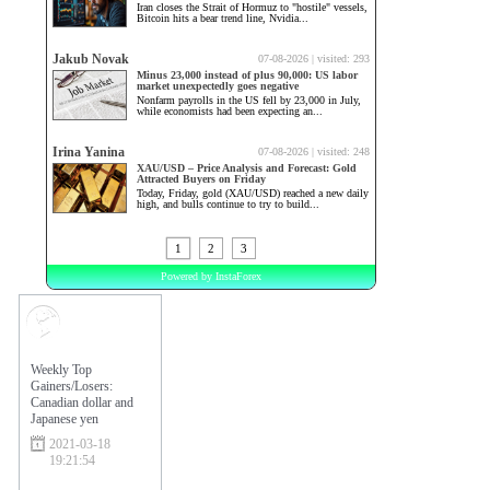
Market
Sentiment
Weekly Top
Gainers/Losers:
Canadian dollar and
Japanese yen
2021-03-18
19:21:54