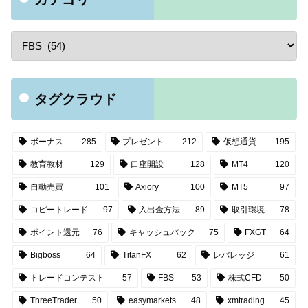
タグクラウド
ボーナス
285
プレゼント
212
仮想通貨
195
教育教材
129
口座開設
128
MT4
120
自動売買
101
Axiory
100
MT5
97
コピートレード
97
入出金方法
89
取引環境
78
ポイント還元
76
キャッシュバック
75
FXGT
64
Bigboss
64
TitanFX
62
レバレッジ
61
トレードコンテスト
57
FBS
53
株式CFD
50
ThreeTrader
50
easymarkets
48
xmtrading
45