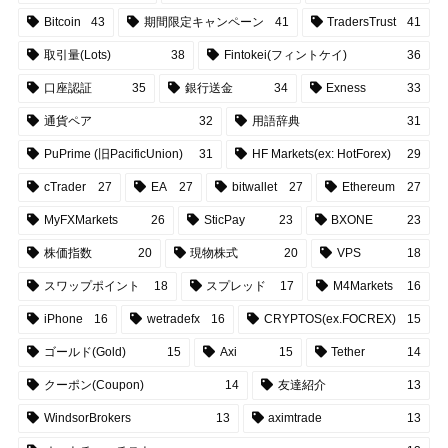
Bitcoin
43
期間限定キャンペーン
41
TradersTrust
41
取引量(Lots)
38
Fintokei(フィントケイ)
36
口座認証
35
銀行送金
34
Exness
33
通貨ペア
32
用語辞典
31
PuPrime (旧PacificUnion)
31
HF Markets(ex: HotForex)
29
cTrader
27
EA
27
bitwallet
27
Ethereum
27
MyFXMarkets
26
SticPay
23
BXONE
23
株価指数
20
現物株式
20
VPS
18
スワップポイント
18
スプレッド
17
M4Markets
16
iPhone
16
wetradefx
16
CRYPTOS(ex.FOCREX)
15
ゴールド(Gold)
15
Axi
15
Tether
14
クーポン(Coupon)
14
友達紹介
13
WindsorBrokers
13
aximtrade
13