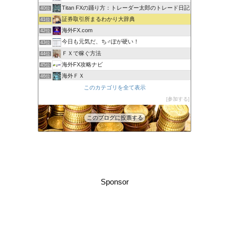
Titan FXの踊り方：トレーダー太郎のトレード日記
40位
証券取引所まるわかり大辞典
41位
海外FX.com
42位
今日も元気だ、ち♂ぽが硬い！
43位
ＦＸで稼ぐ方法
44位
海外FX攻略ナビ
45位
海外ＦＸ
46位
XM口座開設方法2022
このカテゴリを全て表示
47位
FXでみんなタシデレ
参加する
48位
このブログに投票する
Sponsor