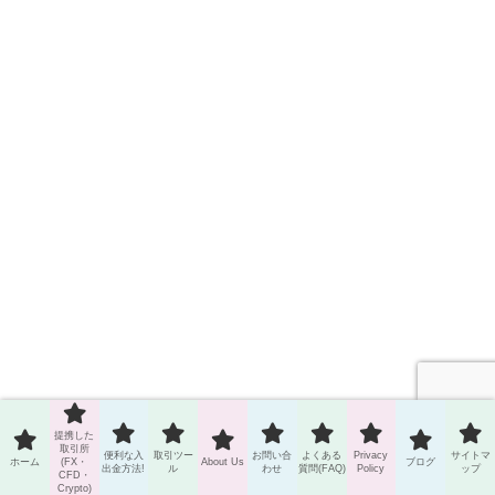
提携した
取引所
プロフィール
便利な入
取引ツー
お問い合
よくある
Privacy
サイトマ
ホーム
(FX・
About Us
ブログ
出金方法!
ル
わせ
質問(FAQ)
Policy
ップ
CFD・
Crypto)