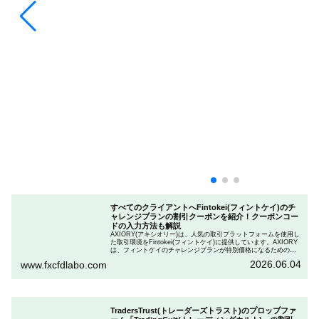
すべてのクライアントへFintokei(フィントケイ)のチ
ャレンジプランの割引クーポンを紹介！クーポンコー
ドの入力方法も解説
AXIORY(アキシオリー)は、人気の取引プラットフォームを使用し
た取引環境をFintokei(フィントケイ)に提供しています。AXIORY
は、フィントケイのチャレンジプランが特別価格になるためのク
ーポンを用意しています。この記事では、Fintokeiのチャレンジプ
2026.06.04
www.fxcfdlabo.com
ランを申し込むときのクーポンコードを入力して割引にする方法
を説明します。
TradersTrust(トレーダーズトラスト)のプロップファ