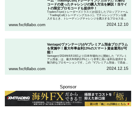
ーム「TradingCult(トレーディングカルト)」の割引
コードの使ったチャレンジの購入方法を解説！当サイ
トの限定プロモコードも提供中！
TradersTrust(トレーダーズトラスト)が設立したプロップファーム
「TradingCult(トレーディングカルト)」でチャレンジプランを購
入するとき、トレーディングチャレンジを購入するプロセス全体
を段階的に説明しながら、お得にプランを購入する方法を解説し
2024.12.10
www.fxcfdlabo.com
ます。さらに、TradingCultがほぼ定期的に実施している割引コー
ドとお得な割引コードを紹介します。
Vantage(ヴァンテージ)がVプレミアム預金プログラム
を実施中！最大年率金利13%のスマート資金運用が可
能！
Vantageが2024年8月19日より日本市場向けに開始した「Vプレミ
アム預金」は、最大年利約13%という非常に高い金利を提供する
魅力的なプロモーションです。この「Vプレミアム預金」で高金利
を得るためには、特定の取引条件をクリアする必要があります。
2024.12.15
www.fxcfdlabo.com
「Vプレミアム預金」を行いたい人は、この記事をしっかりと読ん
で、条件をよく確認した後で参加しましょう。
Sponsor