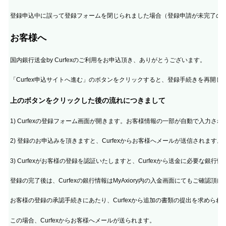
登録申込中に誤って登録フォームを閉じられました場合（登録申請が未完了の
お客様へ
国内銀行送金by Curfexのご利用をお申込頂き、ありがとうございます。
「Curfex申込サイトへ進む」のボタンをクリックすると、登録手続きを再開し
上のボタンをクリックした後の流れにつきまして
1) Curfexの登録フォーム画面が開きます。お客様情報の一部が自動で入力
2) 登録のお申込みを頂きますと、Curfexからお客様へメールが送信されます。 
3) Curfexがお客様の登録を認証いたしますと、Curfexから送金に必要な銀行情
登録の完了後は、Curfexの銀行情報はMyAxiory内の入金画面にてもご確認頂け
お客様の登録の承認手続きにあたり、Curfexから追加の書類の提出を求められ
この場合、Curfexからお客様へメールが送られます。