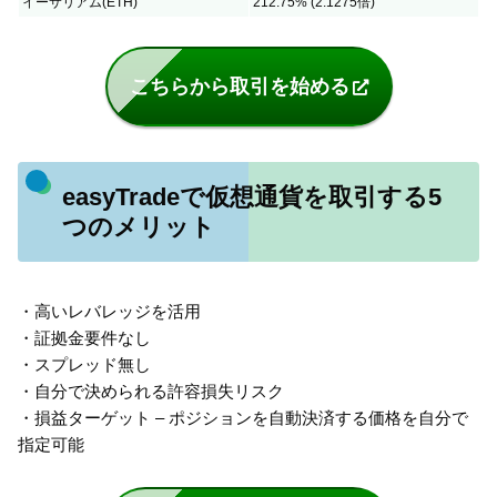
イーサリアム(ETH)
212.75% (2.1275倍)
こちらから取引を始める
easyTradeで仮想通貨を取引する5
つのメリット
・高いレバレッジを活用
・証拠金要件なし
・スプレッド無し
・自分で決められる許容損失リスク
・損益ターゲット – ポジションを自動決済する価格を自分で
指定可能