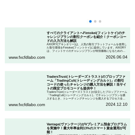
すべてのクライアントへFintokei(フィントケイ)のチ
ャレンジプランの割引クーポンを紹介！クーポンコー
ドの入力方法も解説
AXIORY(アキシオリー)は、人気の取引プラットフォームを使用し
た取引環境をFintokei(フィントケイ)に提供しています。AXIORY
は、フィントケイのチャレンジプランが特別価格になるためのク
ーポンを用意しています。この記事では、Fintokeiのチャレンジプ
2026.06.04
www.fxcfdlabo.com
ランを申し込むときのクーポンコードを入力して割引にする方法
を説明します。
TradersTrust(トレーダーズトラスト)のプロップファ
ーム「TradingCult(トレーディングカルト)」の割引
コードの使ったチャレンジの購入方法を解説！当サイ
トの限定プロモコードも提供中！
TradersTrust(トレーダーズトラスト)が設立したプロップファーム
「TradingCult(トレーディングカルト)」でチャレンジプランを購
入するとき、トレーディングチャレンジを購入するプロセス全体
を段階的に説明しながら、お得にプランを購入する方法を解説し
2024.12.10
www.fxcfdlabo.com
ます。さらに、TradingCultがほぼ定期的に実施している割引コー
ドとお得な割引コードを紹介します。
Vantage(ヴァンテージ)がVプレミアム預金プログラム
を実施中！最大年率金利13%のスマート資金運用が可
能！