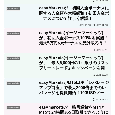
2022.08.09
easyMarketsが、初回入金ボーナスに
easymarkets
関する入金額を大幅緩和！初回入金ボ
ーナスについて詳しく解説！
2021.01.13
2022.01.13
easyMarkets(イージーマーケッツ)
easymarkets
が、初回入金ボーナス100% を実施！
最大5万円のボーナスを受け取ろう！
2021.12.11
easyMarkets(イージーマーケッツ)
easymarkets
が、「最大6,800円の1回限りのリスク
フリートレード」キャンペーンを開
始！
2023.03.18
easyMarketsがMT5口座「レバレッジ
easymarkets
アップ口座」で最大2000倍までのレ
バレッジを提供開始！100USDノーリ
スクプロモーションも実施！
2023.07.03
easymarketsが、暗号通貨をMT4と
easymarkets
MT5で24時間365日取引できるように