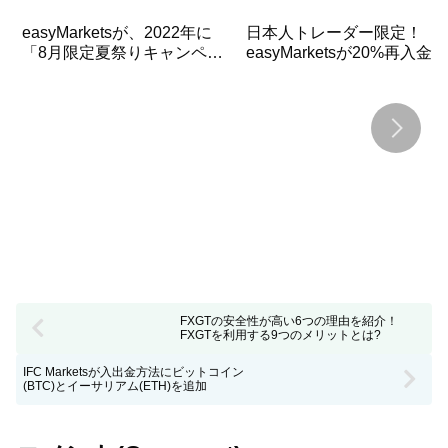
easyMarketsが、2022年に
日本人トレーダー限定！
「8月限定夏祭りキャンペー
easyMarketsが20%再入金ボ
ン」を実施！キャッシュバッ
ーナスを実施！
ク10000円+VIPアカウントへ
アップグレード
FXGTの安全性が高い6つの理由を紹介！
FXGTを利用する9つのメリットとは?
IFC Marketsが入出金方法にビットコイン
(BTC)とイーサリアム(ETH)を追加