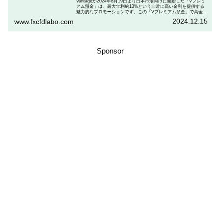
Vantageが2024年8月19日より日本市場向けに開始した「Vプレミ
アム預金」は、最大年利約13%という非常に高い金利を提供する
魅力的なプロモーションです。この「Vプレミアム預金」で高金利
を得るためには、特定の取引条件をクリアする必要があります。
2024.12.15
www.fxcfdlabo.com
「Vプレミアム預金」を行いたい人は、この記事をしっかりと読ん
で、条件をよく確認した後で参加しましょう。
Sponsor