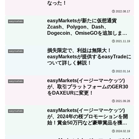
なった！
2022.08.17
easyMarketsが新たに仮想通貨
easymarkets
Zcash、Polygon、Dash、
Dogecoin、OmiseGOを追加しまし
た！
2021.11.19
損失限定で、利益は無限大！
easymarkets
easyMarketsが提供するeasyTradeに
ついて詳しく解説！
2022.01.14
easyMarkets(イージーマーケッツ)
easymarkets
が、取引プラットフォームのGER30
をDAXEURに変更！
2021.09.28
easyMarkets(イージーマーケッツ)
easymarkets
が、2024年の桜プロモーションを開
始！賞金50万円など豪華賞品を獲得
できる大きなチャンス！
2024.02.19