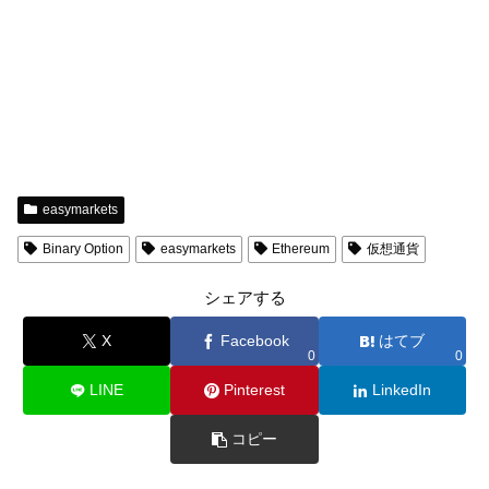
easymarkets
Binary Option
easymarkets
Ethereum
仮想通貨
シェアする
X
Facebook
はてブ
0
0
LINE
Pinterest
LinkedIn
コピー