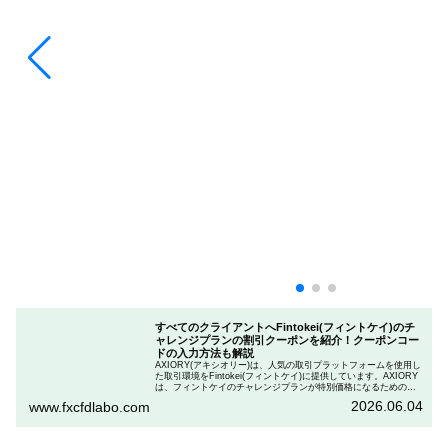
すべてのクライアントへFintokei(フィントケイ)のチ
ャレンジプランの割引クーポンを紹介！クーポンコー
ドの入力方法も解説
AXIORY(アキシオリー)は、人気の取引プラットフォームを使用し
た取引環境をFintokei(フィントケイ)に提供しています。AXIORY
は、フィントケイのチャレンジプランが特別価格になるためのク
ーポンを用意しています。この記事では、Fintokeiのチャレンジプ
2026.06.04
www.fxcfdlabo.com
ランを申し込むときのクーポンコードを入力して割引にする方法
を説明します。