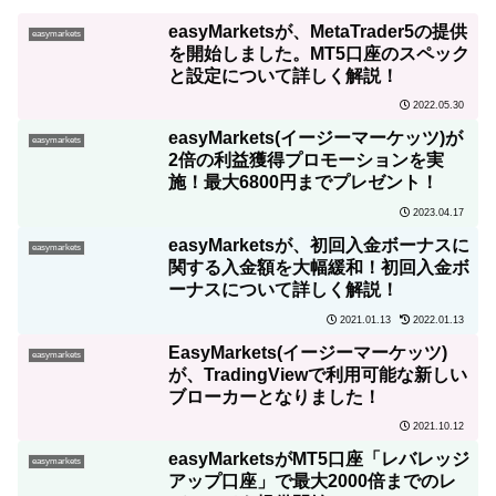
easyMarketsが、MetaTrader5の提供
easymarkets
を開始しました。MT5口座のスペック
と設定について詳しく解説！
2022.05.30
easyMarkets(イージーマーケッツ)が
easymarkets
2倍の利益獲得プロモーションを実
施！最大6800円までプレゼント！
2023.04.17
easyMarketsが、初回入金ボーナスに
easymarkets
関する入金額を大幅緩和！初回入金ボ
ーナスについて詳しく解説！
2021.01.13
2022.01.13
EasyMarkets(イージーマーケッツ)
easymarkets
が、TradingViewで利用可能な新しい
ブローカーとなりました！
2021.10.12
easyMarketsがMT5口座「レバレッジ
easymarkets
アップ口座」で最大2000倍までのレ