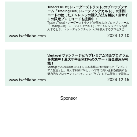
TradersTrust(トレーダーズトラスト)のプロップファ
ーム「TradingCult(トレーディングカルト)」の割引
コードの使ったチャレンジの購入方法を解説！当サイ
トの限定プロモコードも提供中！
TradersTrust(トレーダーズトラスト)が設立したプロップファーム
「TradingCult(トレーディングカルト)」でチャレンジプランを購
入するとき、トレーディングチャレンジを購入するプロセス全体
を段階的に説明しながら、お得にプランを購入する方法を解説し
2024.12.10
www.fxcfdlabo.com
ます。さらに、TradingCultがほぼ定期的に実施している割引コー
ドとお得な割引コードを紹介します。
Vantage(ヴァンテージ)がVプレミアム預金プログラム
を実施中！最大年率金利13%のスマート資金運用が可
能！
Vantageが2024年8月19日より日本市場向けに開始した「Vプレミ
アム預金」は、最大年利約13%という非常に高い金利を提供する
魅力的なプロモーションです。この「Vプレミアム預金」で高金利
を得るためには、特定の取引条件をクリアする必要があります。
2024.12.15
www.fxcfdlabo.com
「Vプレミアム預金」を行いたい人は、この記事をしっかりと読ん
で、条件をよく確認した後で参加しましょう。
Sponsor