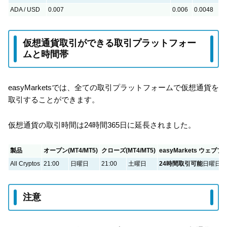
ADA / USD
0.007
0.006
0.0048
仮想通貨取引ができる取引プラットフォー
ムと時間帯
easyMarketsでは、全ての取引プラットフォームで仮想通貨を
取引することができます。
仮想通貨の取引時間は24時間365日に延長されました。
製品
オープン(MT4/MT5)
クローズ(MT4/MT5)
easyMarkets ウ
All Cryptos
21:00
日曜日
21:00
土曜日
24時間取引可能
日曜日の
注意