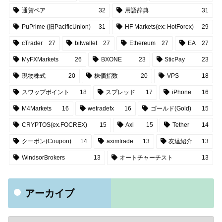
通貨ペア
32
用語辞典
31
PuPrime (旧PacificUnion)
31
HF Markets(ex: HotForex)
29
cTrader
27
bitwallet
27
Ethereum
27
EA
27
MyFXMarkets
26
BXONE
23
SticPay
23
現物株式
20
株価指数
20
VPS
18
スワップポイント
18
スプレッド
17
iPhone
16
M4Markets
16
wetradefx
16
ゴールド(Gold)
15
CRYPTOS(ex.FOCREX)
15
Axi
15
Tether
14
クーポン(Coupon)
14
aximtrade
13
友達紹介
13
WindsorBrokers
13
オートチャーチスト
13
アーカイブ