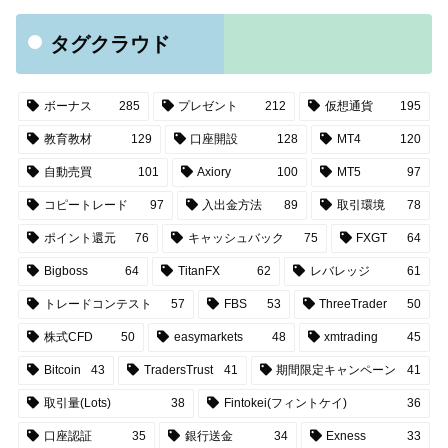
タグクラウド
ボーナス
285
プレゼント
212
仮想通貨
195
教育教材
129
口座開設
128
MT4
120
自動売買
101
Axiory
100
MT5
97
コピートレード
97
入出金方法
89
取引環境
78
ポイント還元
76
キャッシュバック
75
FXGT
64
Bigboss
64
TitanFX
62
レバレッジ
61
トレードコンテスト
57
FBS
53
ThreeTrader
50
株式CFD
50
easymarkets
48
xmtrading
45
Bitcoin
43
TradersTrust
41
期間限定キャンペーン
41
取引量(Lots)
38
Fintokei(フィントケイ)
36
口座認証
35
銀行送金
34
Exness
33