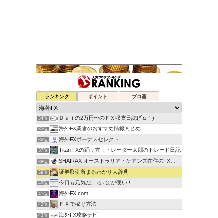
ゆるゆる兼業投資家Vtuber編
ランキング
ポイント
ブロ画
32位
蘭丸のFXトレード日記
33位
Ｄａｉの2万円〜のＦＸ収支日誌(*´ω｀)
34位
海外FX業者のおすすめ情報まとめ
35位
海外FXボーナスセレクト
36位
Titan FXの踊り方：トレーダー太郎のトレード日記
37位
SHAIRAX オーストラリア・ケアンズ在住のFXトレーダー
38位
証券取引所まるわかり大辞典
39位
今日も元気だ、ち♂ぽが硬い！
40位
海外FX.com
41位
ＦＸで稼ぐ方法
42位
海外FX攻略ナビ
43位