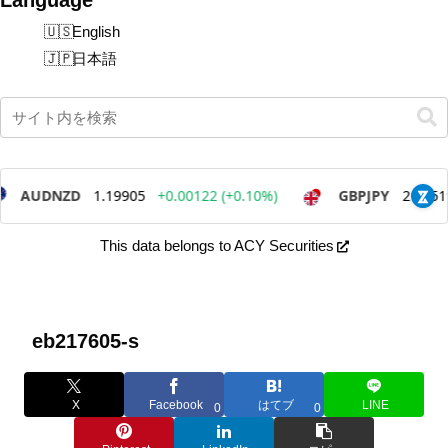
English
日本語
This data belongs to ACY Securities
eb217605-s
X
Facebook
はてブ
LINE
0
0