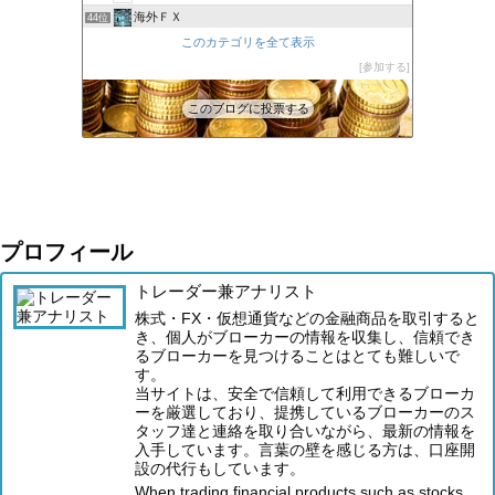
海外ＦＸ
44位
XM口座開設方法2022
このカテゴリを全て表示
45位
FXの自動売買(EA)は本当に勝てるのか検証してみた
参加する
46位
このブログに投票する
プロフィール
トレーダー兼アナリスト
株式・FX・仮想通貨などの金融商品を取引すると
き、個人がブローカーの情報を収集し、信頼でき
るブローカーを見つけることはとても難しいで
す。
当サイトは、安全で信頼して利用できるブローカ
ーを厳選しており、提携しているブローカーのス
タッフ達と連絡を取り合いながら、最新の情報を
入手しています。言葉の壁を感じる方は、口座開
設の代行もしています。
When trading financial products such as stocks,