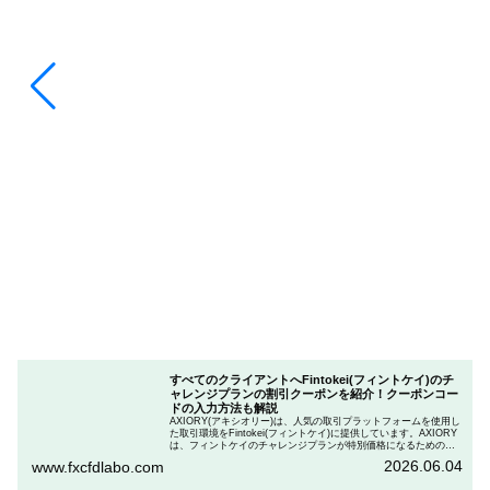
すべてのクライアントへFintokei(フィントケイ)のチ
ャレンジプランの割引クーポンを紹介！クーポンコー
ドの入力方法も解説
AXIORY(アキシオリー)は、人気の取引プラットフォームを使用し
た取引環境をFintokei(フィントケイ)に提供しています。AXIORY
は、フィントケイのチャレンジプランが特別価格になるためのク
ーポンを用意しています。この記事では、Fintokeiのチャレンジプ
2026.06.04
www.fxcfdlabo.com
ランを申し込むときのクーポンコードを入力して割引にする方法
を説明します。