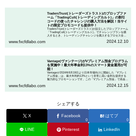
TradersTrust(トレーダーズトラスト)のプロップファ
ーム「TradingCult(トレーディングカルト)」の割引
コードの使ったチャレンジの購入方法を解説！当サイ
トの限定プロモコードも提供中！
TradersTrust(トレーダーズトラスト)が設立したプロップファーム
「TradingCult(トレーディングカルト)」でチャレンジプランを購
入するとき、トレーディングチャレンジを購入するプロセス全体
を段階的に説明しながら、お得にプランを購入する方法を解説し
2024.12.10
www.fxcfdlabo.com
ます。さらに、TradingCultがほぼ定期的に実施している割引コー
ドとお得な割引コードを紹介します。
Vantage(ヴァンテージ)がVプレミアム預金プログラム
を実施中！最大年率金利13%のスマート資金運用が可
能！
Vantageが2024年8月19日より日本市場向けに開始した「Vプレミ
アム預金」は、最大年利約13%という非常に高い金利を提供する
魅力的なプロモーションです。この「Vプレミアム預金」で高金利
を得るためには、特定の取引条件をクリアする必要があります。
2024.12.15
www.fxcfdlabo.com
「Vプレミアム預金」を行いたい人は、この記事をしっかりと読ん
で、条件をよく確認した後で参加しましょう。
シェアする
X
Facebook
はてブ
0
0
LINE
Pinterest
LinkedIn