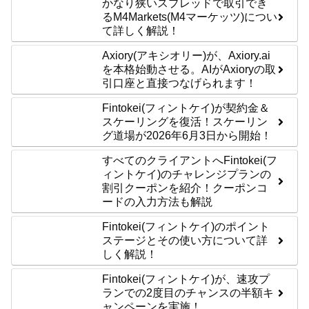
かなり狭いスプレッドで取引でき
るM4Markets(M4マーケッツ)につい
て詳しく解説！
Axiory(アキシオリー)が、Axiory.ai
を本格始動させる。AIがAxioryの取
引口座と直接つなげられます！
Fintokei(フィントケイ)が契約金＆
スケーリングを復活！スケーリン
グ道場が2026年6月3日から開始！
すべてのクライアントへFintokei(フ
ィントケイ)のチャレンジプランの
割引クーポンを紹介！クーポンコ
ードの入力方法も解説
Fintokei(フィントケイ)のポイント
ステージとその使い方について詳
しく解説！
Fintokei(フィントケイ)が、速攻プ
ランでの2度目のチャンスの半額キ
ャンペーンを実施！