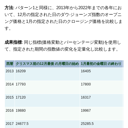
方法
: パターン1と同様に、2013年から2022年までの各年にお
いて、12月の指定された日のダウ‧ジョーンズ指数のオープニ
ング価格と1月の指定された日のクロージング価格を比較しま
す。
成果指標
: 同じ指標(価格変動とパーセンテージ変動)を使用し
て、指定された期間の指数値の変化を定量化し比較します。
西暦
クリスマス前の12月最後 の月曜日の始め
1月最初の金曜日 の終わり
価
2013
16209
16405
19
2014
17793
17800
7
2015
17120
16317
-8
2016
19880
19967
87
2017
24677.5
25285.5
60