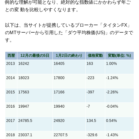
例的な理解が可能となり、絶対的な指数値にかかわらず年ご
との変 動を比較しやすくなります。
以下は、当サイトが提携しているブローカー「タイタンFX」
のMTサーバーから引用した「ダウ平均株価(US)」のデータで
す。
西暦
12月の最後の5日
1月2日の終わり
価格変動
変動(単位: %)
2013
16242
16405
163
1.00%
2014
18023
17800
-223
-1.24%
2015
17563
17166
-397
-2.26%
2016
19947
19940
-7
-0.04%
2017
24785.5
24920
134.5
0.54%
2018
23037.1
22707.5
-329.6
-1.43%