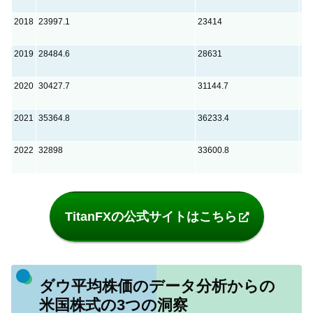
2018
23997.1
23414
-5
2019
28484.6
28631
14
2020
30427.7
31144.7
71
2021
35364.8
36233.4
86
2022
32898
33600.8
70
TitanFXの公式サイトはこちら
ダウ平均株価のデータ分析からの
米国株式の3つの洞察