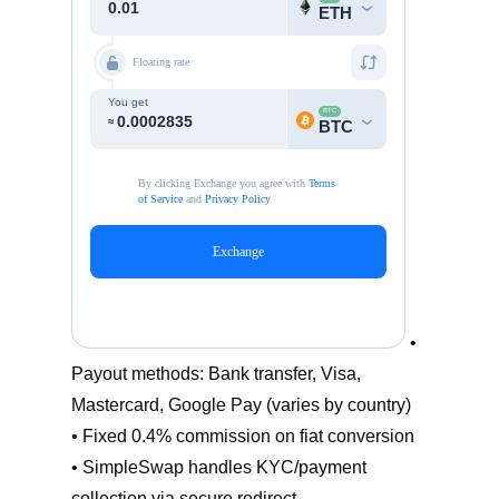
•
Payout methods: Bank transfer, Visa,
Mastercard, Google Pay (varies by country)
• Fixed 0.4% commission on fiat conversion
• SimpleSwap handles KYC/payment
collection via secure redirect