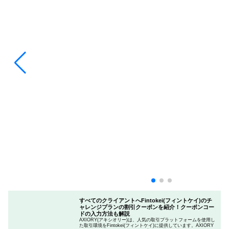
すべてのクライアントへFintokei(フィントケイ)のチ
ャレンジプランの割引クーポンを紹介！クーポンコー
ドの入力方法も解説
AXIORY(アキシオリー)は、人気の取引プラットフォームを使用し
た取引環境をFintokei(フィントケイ)に提供しています。AXIORY