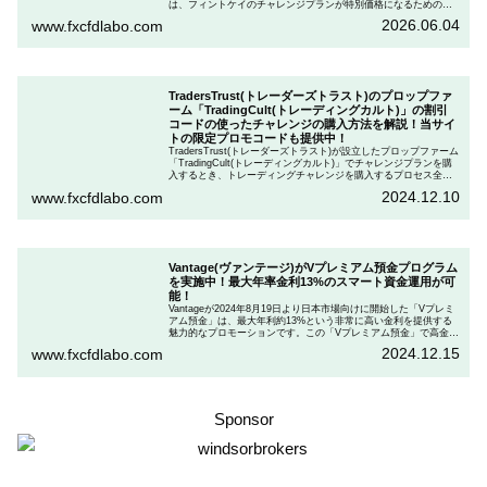
は、フィントケイのチャレンジプランが特別価格になるためのク
ーポンを用意しています。この記事では、Fintokeiのチャレンジプ
2026.06.04
www.fxcfdlabo.com
ランを申し込むときのクーポンコードを入力して割引にする方法
を説明します。
TradersTrust(トレーダーズトラスト)のプロップファ
ーム「TradingCult(トレーディングカルト)」の割引
コードの使ったチャレンジの購入方法を解説！当サイ
トの限定プロモコードも提供中！
TradersTrust(トレーダーズトラスト)が設立したプロップファーム
「TradingCult(トレーディングカルト)」でチャレンジプランを購
入するとき、トレーディングチャレンジを購入するプロセス全体
を段階的に説明しながら、お得にプランを購入する方法を解説し
2024.12.10
www.fxcfdlabo.com
ます。さらに、TradingCultがほぼ定期的に実施している割引コー
ドとお得な割引コードを紹介します。
Vantage(ヴァンテージ)がVプレミアム預金プログラム
を実施中！最大年率金利13%のスマート資金運用が可
能！
Vantageが2024年8月19日より日本市場向けに開始した「Vプレミ
アム預金」は、最大年利約13%という非常に高い金利を提供する
魅力的なプロモーションです。この「Vプレミアム預金」で高金利
を得るためには、特定の取引条件をクリアする必要があります。
2024.12.15
www.fxcfdlabo.com
「Vプレミアム預金」を行いたい人は、この記事をしっかりと読ん
で、条件をよく確認した後で参加しましょう。
Sponsor