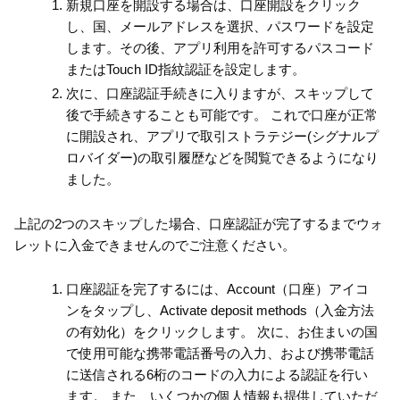
新規口座を開設する場合は、口座開設をクリック
し、国、メールアドレスを選択、パスワードを設定
します。その後、アプリ利用を許可するパスコード
またはTouch ID指紋認証を設定します。
次に、口座認証手続きに入りますが、スキップして
後で手続きすることも可能です。 これで口座が正常
に開設され、アプリで取引ストラテジー(シグナルプ
ロバイダー)の取引履歴などを閲覧できるようになり
ました。
上記の2つのスキップした場合、口座認証が完了するまでウォ
レットに入金できませんのでご注意ください。
口座認証を完了するには、Account（口座）アイコ
ンをタップし、Activate deposit methods（入金方法
の有効化）をクリックします。 次に、お住まいの国
で使用可能な携帯電話番号の入力、および携帯電話
に送信される6桁のコードの入力による認証を行い
ます。 また、いくつかの個人情報も提供していただ