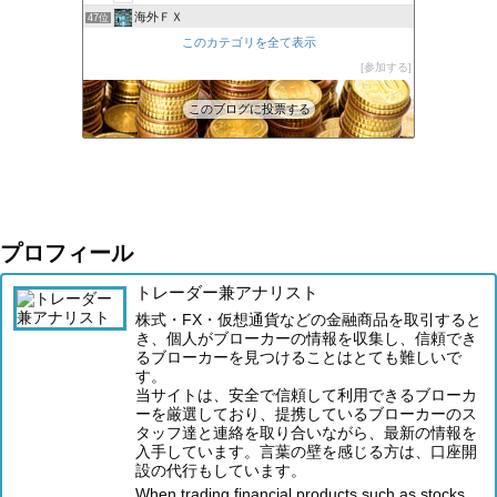
海外ＦＸ
47位
XM口座開設方法2022
このカテゴリを全て表示
48位
FXでみんなタシデレ
参加する
49位
このブログに投票する
プロフィール
トレーダー兼アナリスト
株式・FX・仮想通貨などの金融商品を取引すると
き、個人がブローカーの情報を収集し、信頼でき
るブローカーを見つけることはとても難しいで
す。
当サイトは、安全で信頼して利用できるブローカ
ーを厳選しており、提携しているブローカーのス
タッフ達と連絡を取り合いながら、最新の情報を
入手しています。言葉の壁を感じる方は、口座開
設の代行もしています。
When trading financial products such as stocks,