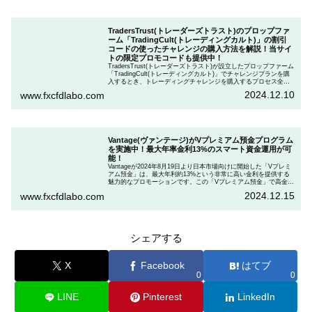
TradersTrust(トレーダーズトラスト)のプロップファ
ーム「TradingCult(トレーディングカルト)」の割引
コードの使ったチャレンジの購入方法を解説！当サイ
トの限定プロモコードも提供中！
TradersTrust(トレーダーズトラスト)が設立したプロップファーム
「TradingCult(トレーディングカルト)」でチャレンジプランを購
入するとき、トレーディングチャレンジを購入するプロセス全体
を段階的に説明しながら、お得にプランを購入する方法を解説し
2024.12.10
www.fxcfdlabo.com
ます。さらに、TradingCultがほぼ定期的に実施している割引コー
ドとお得な割引コードを紹介します。
Vantage(ヴァンテージ)がVプレミアム預金プログラム
を実施中！最大年率金利13%のスマート資金運用が可
能！
Vantageが2024年8月19日より日本市場向けに開始した「Vプレミ
アム預金」は、最大年利約13%という非常に高い金利を提供する
魅力的なプロモーションです。この「Vプレミアム預金」で高金利
を得るためには、特定の取引条件をクリアする必要があります。
2024.12.15
www.fxcfdlabo.com
「Vプレミアム預金」を行いたい人は、この記事をしっかりと読ん
で、条件をよく確認した後で参加しましょう。
シェアする
X
Facebook
はてブ
0
0
LINE
Pinterest
LinkedIn