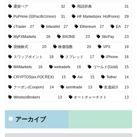
通貨ペア
32
用語辞典
31
PuPrime (旧PacificUnion)
31
HF Markets(ex: HotForex)
29
cTrader
27
bitwallet
27
Ethereum
27
EA
27
MyFXMarkets
26
BXONE
23
SticPay
23
現物株式
20
株価指数
20
VPS
18
スワップポイント
18
スプレッド
17
iPhone
16
M4Markets
16
wetradefx
16
ゴールド(Gold)
15
CRYPTOS(ex.FOCREX)
15
Axi
15
Tether
14
クーポン(Coupon)
14
aximtrade
13
友達紹介
13
WindsorBrokers
13
オートチャーチスト
13
アーカイブ