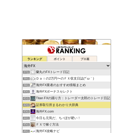
元FX業者による必勝システムトレード！
ランキング
ポイント
ブロ画
35位
ゆるゆる兼業投資家Vtuber編
36位
蘭丸のFXトレード日記
37位
Ｄａｉの2万円〜のＦＸ収支日誌(*´ω｀)
38位
海外FX業者のおすすめ情報まとめ
39位
海外FXボーナスセレクト
40位
Titan FXの踊り方：トレーダー太郎のトレード日記
41位
証券取引所まるわかり大辞典
42位
海外FX.com
43位
今日も元気だ、ち♂ぽが硬い！
44位
ＦＸで稼ぐ方法
45位
海外FX攻略ナビ
46位