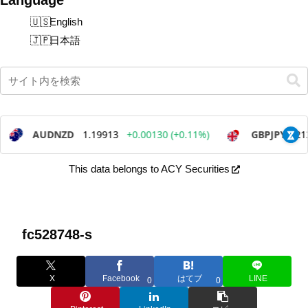
English
日本語
This data belongs to ACY Securities
fc528748-s
X
Facebook
はてブ
LINE
0
0