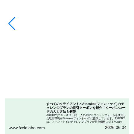
すべてのクライアントへFintokei(フィントケイ)のチ
ャレンジプランの割引クーポンを紹介！クーポンコー
ドの入力方法も解説
AXIORY(アキシオリー)は、人気の取引プラットフォームを使用し
た取引環境をFintokei(フィントケイ)に提供しています。AXIORY
は、フィントケイのチャレンジプランが特別価格になるためのク
ーポンを用意しています。この記事では、Fintokeiのチャレンジプ
2026.06.04
www.fxcfdlabo.com
ランを申し込むときのクーポンコードを入力して割引にする方法
を説明します。