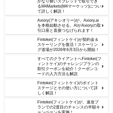
かなり狭いスプレッドで取引でき
るM4Markets(M4マーケッツ)につい
て詳しく解説！
Axiory(アキシオリー)が、Axiory.ai
を本格始動させる。AIがAxioryの取
引口座と直接つなげられます！
Fintokei(フィントケイ)が契約金＆
スケーリングを復活！スケーリン
グ道場が2026年6月3日から開始！
すべてのクライアントへFintokei(フ
ィントケイ)のチャレンジプランの
割引クーポンを紹介！クーポンコ
ードの入力方法も解説
Fintokei(フィントケイ)のポイント
ステージとその使い方について詳
しく解説！
Fintokei(フィントケイ)が、速攻プ
ランでの2度目のチャンスの半額キ
ャンペーンを実施！