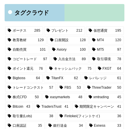
タグクラウド
ボーナス
285
プレゼント
212
仮想通貨
195
教育教材
129
口座開設
128
MT4
120
自動売買
101
Axiory
100
MT5
97
コピートレード
97
入出金方法
89
取引環境
78
ポイント還元
76
キャッシュバック
75
FXGT
64
Bigboss
64
TitanFX
62
レバレッジ
61
トレードコンテスト
57
FBS
53
ThreeTrader
50
株式CFD
50
easymarkets
48
xmtrading
45
Bitcoin
43
TradersTrust
41
期間限定キャンペーン
41
取引量(Lots)
38
Fintokei(フィントケイ)
36
口座認証
35
銀行送金
34
Exness
33