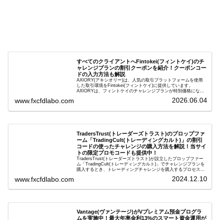
すべてのクライアントへFintokei(フィントケイ)のチ
ャレンジプランの割引クーポンを紹介！クーポンコー
ドの入力方法も解説
AXIORY(アキシオリー)は、人気の取引プラットフォームを使用
した取引環境をFintokei(フィントケイ)に提供しています。
AXIORYは、フィントケイのチャレンジプランが特別価格になる
ためのクーポンを用意しています。この記事では、Fintokeiのチ
2026.06.04
www.fxcfdlabo.com
ャレンジプランを申し込むときのクーポンコードを入力して割引
にする方法を説明します。
TradersTrust(トレーダーズトラスト)のプロップファ
ーム「TradingCult(トレーディングカルト)」の割引
コードの使ったチャレンジの購入方法を解説！当サイ
トの限定プロモコードも提供中！
TradersTrust(トレーダーズトラスト)が設立したプロップファー
ム「TradingCult(トレーディングカルト)」でチャレンジプランを
購入するとき、トレーディングチャレンジを購入するプロセス全
体を段階的に説明しながら、お得にプランを購入する方法を解説
2024.12.10
www.fxcfdlabo.com
します。さらに、TradingCultがほぼ定期的に実施している割引コ
ードとお得な割引コードを紹介します。
Vantage(ヴァンテージ)がVプレミアム預金プログラ
ムを実施中！最大年率金利13%のスマート資金運用が