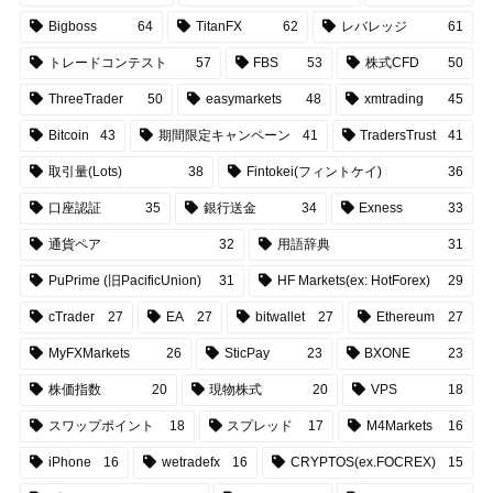
Bigboss
64
TitanFX
62
レバレッジ
61
トレードコンテスト
57
FBS
53
株式CFD
50
ThreeTrader
50
easymarkets
48
xmtrading
45
Bitcoin
43
期間限定キャンペーン
41
TradersTrust
41
取引量(Lots)
38
Fintokei(フィントケイ)
36
口座認証
35
銀行送金
34
Exness
33
通貨ペア
32
用語辞典
31
PuPrime (旧PacificUnion)
31
HF Markets(ex: HotForex)
29
cTrader
27
EA
27
bitwallet
27
Ethereum
27
MyFXMarkets
26
SticPay
23
BXONE
23
株価指数
20
現物株式
20
VPS
18
スワップポイント
18
スプレッド
17
M4Markets
16
iPhone
16
wetradefx
16
CRYPTOS(ex.FOCREX)
15