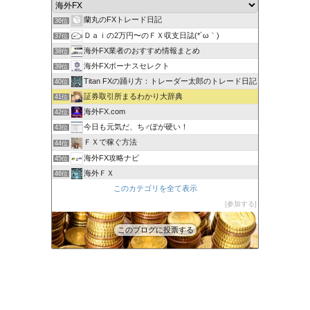
ゆるゆる兼業投資家Vtuber編
35位
蘭丸のFXトレード日記
36位
Ｄａｉの2万円〜のＦＸ収支日誌(*´ω｀)
37位
海外FX業者のおすすめ情報まとめ
38位
海外FXボーナスセレクト
39位
Titan FXの踊り方：トレーダー太郎のトレード日記
40位
証券取引所まるわかり大辞典
41位
海外FX.com
42位
今日も元気だ、ち♂ぽが硬い！
43位
ＦＸで稼ぐ方法
44位
海外FX攻略ナビ
45位
海外ＦＸ
46位
XM口座開設方法2022
このカテゴリを全て表示
47位
FXでみんなタシデレ
参加する
48位
このブログに投票する