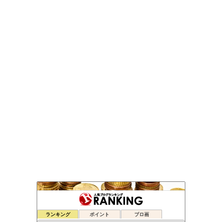
元FX業者による必勝システムトレード！
ランキング
ポイント
ブロ画
34位