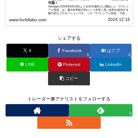
可能！
Vantageが2024年8月19日より日本市場向けに開始した「Vプレミ
アム預金」は、最大年利約13%という非常に高い金利を提供する
魅力的なプロモーションです。この「Vプレミアム預金」で高金
利を得るためには、特定の取引条件をクリアする必要がありま
2024.12.15
www.fxcfdlabo.com
す。「Vプレミアム預金」を行いたい人は、この記事をしっかり
と読んで、条件をよく確認した後で参加しましょう。
シェアする
X
Facebook
はてブ
0
0
LINE
Pinterest
LinkedIn
コピー
トレーダー兼アナリストをフォローする
0