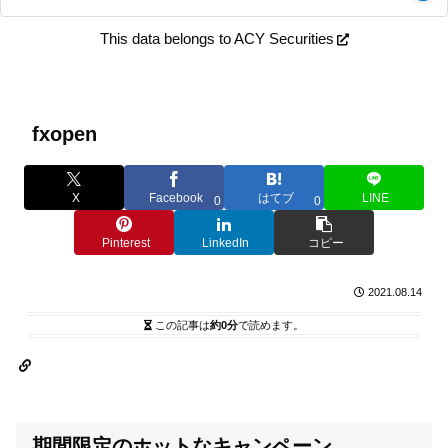
This data belongs to ACY Securities
fxopen
X
Facebook
はてブ
LINE
0
0
Pinterest
LinkedIn
コピー
2021.08.14
この記事は
約0分
で読めます。
期間限定のホットなキャンペーン