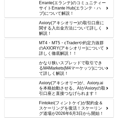
Errante(エランテ)のコミュニティー
サイトErrante Hub(エランテ・ハ
ブ)について解説！
Axiory(アキシオリー)の取引口座に
関する入出金方法について詳しく
解説！
MT4・MT5・cTraderや約定力抜群
のAXIORY(アキシオリー)について
詳しく徹底解説！！
かなり狭いスプレッドで取引でき
るM4Markets(M4マーケッツ)につい
て詳しく解説！
Axiory(アキシオリー)が、Axiory.ai
を本格始動させる。AIがAxioryの取
引口座と直接つなげられます！
Fintokei(フィントケイ)が契約金＆
スケーリングを復活！スケーリン
グ道場が2026年6月3日から開始！