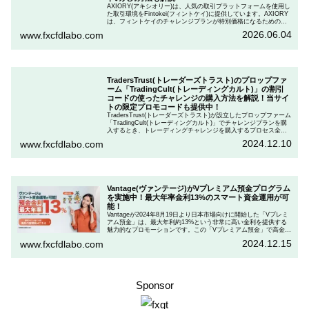
AXIORY(アキシオリー)は、人気の取引プラットフォームを使用し
た取引環境をFintokei(フィントケイ)に提供しています。AXIORY
は、フィントケイのチャレンジプランが特別価格になるためのク
ーポンを用意しています。この記事では、Fintokeiのチャレンジプ
2026.06.04
www.fxcfdlabo.com
ランを申し込むときのクーポンコードを入力して割引にする方法
を説明します。
TradersTrust(トレーダーズトラスト)のプロップファ
ーム「TradingCult(トレーディングカルト)」の割引
コードの使ったチャレンジの購入方法を解説！当サイ
トの限定プロモコードも提供中！
TradersTrust(トレーダーズトラスト)が設立したプロップファーム
「TradingCult(トレーディングカルト)」でチャレンジプランを購
入するとき、トレーディングチャレンジを購入するプロセス全体
を段階的に説明しながら、お得にプランを購入する方法を解説し
2024.12.10
www.fxcfdlabo.com
ます。さらに、TradingCultがほぼ定期的に実施している割引コー
ドとお得な割引コードを紹介します。
Vantage(ヴァンテージ)がVプレミアム預金プログラム
を実施中！最大年率金利13%のスマート資金運用が可
能！
Vantageが2024年8月19日より日本市場向けに開始した「Vプレミ
アム預金」は、最大年利約13%という非常に高い金利を提供する
魅力的なプロモーションです。この「Vプレミアム預金」で高金利
を得るためには、特定の取引条件をクリアする必要があります。
2024.12.15
www.fxcfdlabo.com
「Vプレミアム預金」を行いたい人は、この記事をしっかりと読ん
で、条件をよく確認した後で参加しましょう。
Sponsor