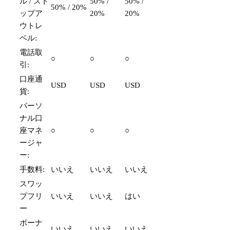
ル / スト
50% /
50% /
50% / 20%
ップア
20%
20%
ウトレ
ベル:
電話取
○
○
○
引:
口座通
USD
USD
USD
貨:
パーソ
ナル口
座マネ
○
○
○
ージャ
ー:
手数料:
いいえ
いいえ
いいえ
スワッ
プフリ
いいえ
いいえ
はい
ー
ボーナ
いいえ
いいえ
いいえ