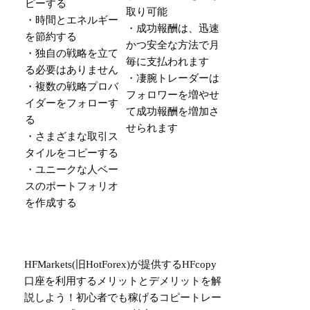
ピーする
取り可能
・時間とエネルギー
・成功報酬は、迅速
を節約する
かつ安全な方法で月
・独自の戦略を立て
毎に支払われます
る必要はありません
・凄腕トレーダーは
・複数の戦略プロバ
フォロワーを増やせ
イダーをフォローす
て成功報酬を増加さ
る
せられます
・さまざまな取引ス
タイルをコピーする
・ユニークな人ベー
スのポートフォリオ
を作成する
HFMarkets(旧HotForex)が提供するHFcopy
口座を利用するメリットとデメリットを解
説しよう！初心者でも稼げるコピートレー