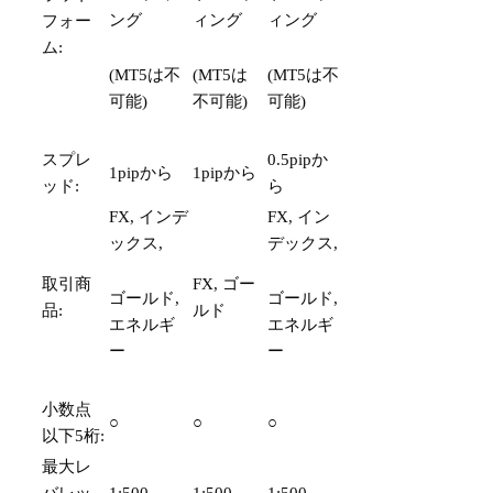
ング
ィング
ィング
フォー
ム:
(MT5は不
(MT5は
(MT5は不
可能)
不可能)
可能)
スプレ
0.5pipか
1pipから
1pipから
ッド:
ら
FX, インデ
FX, イン
ックス,
デックス,
取引商
FX, ゴー
ゴールド,
ゴールド,
品:
ルド
エネルギ
エネルギ
ー
ー
小数点
○
○
○
以下5桁:
最大レ