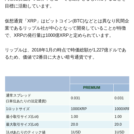
目標に活動しています。
仮想通貨「XRP」はビットコイン(BTC)などとは異なり民間企
業であるリップル社が中心となって開発していることが特徴
で、XRPの発行量は1000億XRPと定められています。
リップルは、2018年1月の時点で時価総額が1,227億ドルであ
るため、価値で2番目に大きい暗号通貨です。
PREMIUM
Z
通常スプレッド
0.031
0.031
(1単位あたりの法定通貨)
1ロットサイズ
1000XRP
1000XRP
最小取引サイズ(Lot)
1.00
1.00
最大取引サイズ(Lot)
20.0
20.0
1Lotあたりのティック値
1USD
1USD