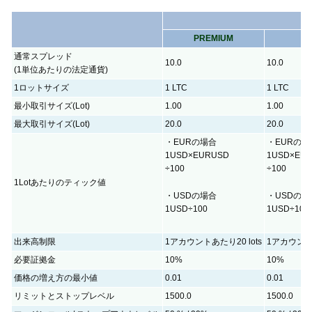
PREMIUM
Z
通常スプレッド
10.0
10.0
(1単位あたりの法定通貨)
1ロットサイズ
1 LTC
1 LTC
最小取引サイズ(Lot)
1.00
1.00
最大取引サイズ(Lot)
20.0
20.0
・EURの場合
・EURの場
1USD×EURUSD
1USD×EU
÷100
÷100
1Lotあたりのティック値
・USDの場合
・USDの場
1USD÷100
1USD÷100
出来高制限
1アカウントあたり20 lots
1アカウントあ
必要証拠金
10%
10%
価格の増え方の最小値
0.01
0.01
リミットとストップレベル
1500.0
1500.0