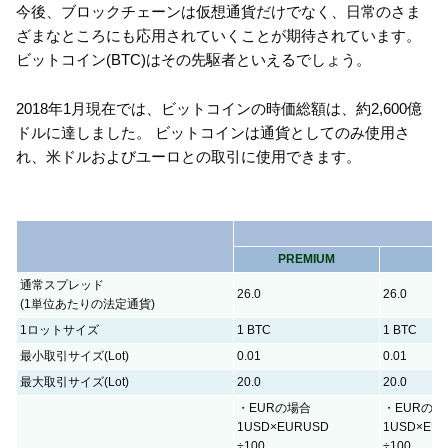
今後、ブロックチェーンは仮想通貨だけでなく、日常のさま
ざまなところにも応用されていくことが期待されています。
ビットコイン(BTC)はその先駆者といえるでしょう。
2018年1月現在では、ビットコインの時価総額は、約2,600億
ドルに達しました。 ビットコインは通貨としてのみ使用さ
れ、米ドルおよびユーロとの取引に使用できます。
PREMIUM
Z
通常スプレッド
26.0
26.0
(1単位あたりの法定通貨)
1ロットサイズ
1 BTC
1 BTC
最小取引サイズ(Lot)
0.01
0.01
最大取引サイズ(Lot)
20.0
20.0
・EURの場合
・EURの場
1USD×EURUSD
1USD×EU
÷100
÷100