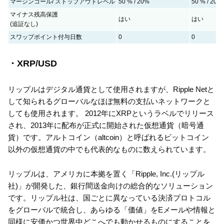
マージンコール/ ストップアウトレベル
50 % / 20%
50 % / 20%
マイナス残高保護
はい
はい
(追証なし)
スワップポイント付与日数
0
0
・XRP/USD
リップルはデジタル通貨として使用されますが、Ripple Netと
して知られるグローバルなほぼ無料の支払いネットワークと
しても使用されます。 2012年にXRPというラベルでリリース
され、2013年に配布が正式に開始された仮想通貨（暗号通
貨）です。アルトコイン（altcoin）と呼ばれるビットコイン
以外の仮想通貨の中でも代表的なものに数えられています。
リップルは、アメリカに本拠を置く「Ripple, Inc.(リップル
社)」が開発した、銀行間送金向けの総合的なソリューション
です。リップル社は、国ごとに異なっている決済プロトコル
をグローバルで統合し、あらゆる「価値」をEメールや情報と
同様に安価かつ世界中どこへでも動かせるものにすることを