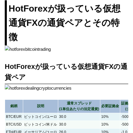
HotForexが扱っている仮想
通貨FXの通貨ペアとその特
徴
HotForexが扱っている仮想通貨FXの通
貨ペア
通常スプレッド
証拠金
銘柄
説明
必要証拠金
(1単位あたりの法定通貨)
(シ
BTC/EUR
ビットコイン/ユーロ
30.0
10%
-500.0
BTC/USD
ビットコイン/米ドル
30.0
10%
-500.0
ETH/EUR
イーサリアム/ユーロ
26.0
10%
-1.0