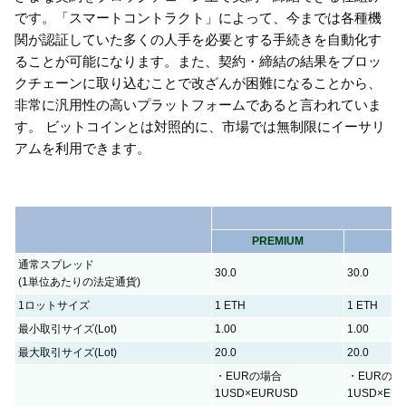
です。「スマートコントラクト」によって、今までは各種機
関が認証していた多くの人手を必要とする手続きを自動化す
ることが可能になります。また、契約・締結の結果をブロッ
クチェーンに取り込むことで改ざんが困難になることから、
非常に汎用性の高いプラットフォームであると言われていま
す。 ビットコインとは対照的に、市場では無制限にイーサリ
アムを利用できます。
PREMIUM
Z
通常スプレッド
30.0
30.0
(1単位あたりの法定通貨)
1ロットサイズ
1 ETH
1 ETH
最小取引サイズ(Lot)
1.00
1.00
最大取引サイズ(Lot)
20.0
20.0
・EURの場合
・EURの場
1USD×EURUSD
1USD×EU