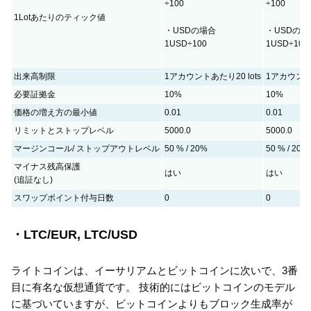
÷100
÷100
1Lotあたりのティック値
・USDの場合
・USDの場
1USD÷100
1USD÷100
出来高制限
1アカウントあたり20 lots
1アカウントあ
必要証拠金
10%
10%
価格の増え方の最小値
0.01
0.01
リミットとストップレベル
5000.0
5000.0
マージンコール/ ストップアウトレベル
50 % / 20%
50 % / 20%
マイナス残高保護
はい
はい
(追証なし)
スワップポイント付与日数
0
0
・LTC/EUR, LTC/USD
ライトコインは、イーサリアムとビットコインに次いで、3番
目に有名な仮想通貨です。 技術的にはビットコインのモデル
に基づいていますが、ビットコインよりもブロック生成率が