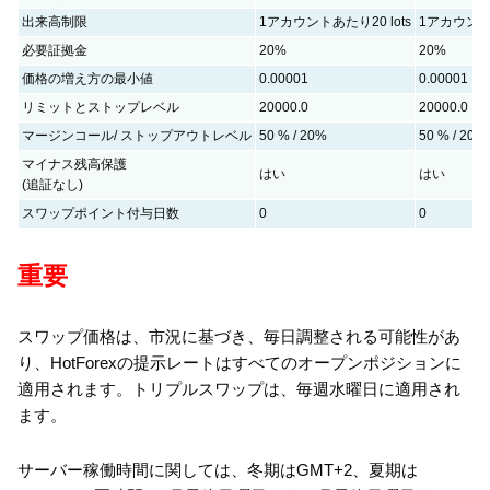
出来高制限
1アカウントあたり20 lots
1アカウントあ
必要証拠金
20%
20%
価格の増え方の最小値
0.00001
0.00001
リミットとストップレベル
20000.0
20000.0
マージンコール/ ストップアウトレベル
50 % / 20%
50 % / 20%
マイナス残高保護
はい
はい
(追証なし)
スワップポイント付与日数
0
0
重要
スワップ価格は、市況に基づき、毎日調整される可能性があ
り、HotForexの提示レートはすべてのオープンポジションに
適用されます。トリプルスワップは、毎週水曜日に適用され
ます。
サーバー稼働時間に関しては、冬期はGMT+2、夏期は