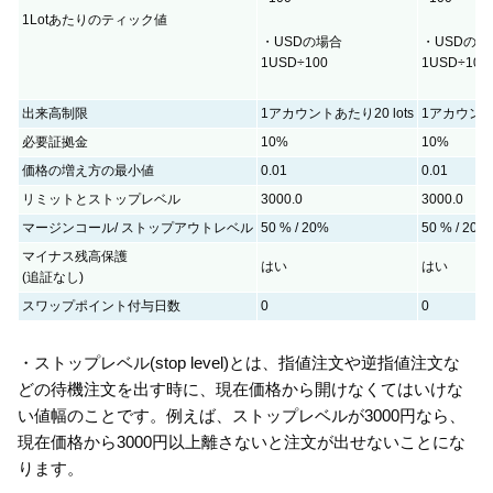
1Lotあたりのティック値
・USDの場合
・USDの場
1USD÷100
1USD÷100
出来高制限
1アカウントあたり20 lots
1アカウントあ
必要証拠金
10%
10%
価格の増え方の最小値
0.01
0.01
リミットとストップレベル
3000.0
3000.0
マージンコール/ ストップアウトレベル
50 % / 20%
50 % / 20%
マイナス残高保護
はい
はい
(追証なし)
スワップポイント付与日数
0
0
・ストップレベル(stop level)とは、指値注文や逆指値注文な
どの待機注文を出す時に、現在価格から開けなくてはいけな
い値幅のことです。例えば、ストップレベルが3000円なら、
現在価格から3000円以上離さないと注文が出せないことにな
ります。