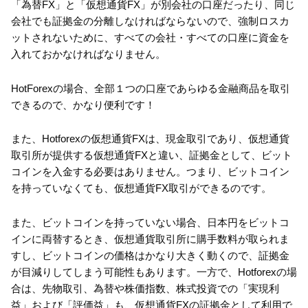
「為替FX」と「仮想通貨FX」が別会社の口座だったり、同じ
会社でも証拠金の分離しなければならないので、強制ロスカ
ットされないために、すべての会社・すべての口座に資金を
入れておかなければなりません。
HotForexの場合、全部１つの口座であらゆる金融商品を取引
できるので、かなり便利です！
また、Hotforexの仮想通貨FXは、現金取引であり、仮想通貨
取引所が提供する仮想通貨FXと違い、証拠金として、ビット
コインを入金する必要はありません。つまり、ビットコイン
を持っていなくても、仮想通貨FX取引ができるのです。
また、ビットコインを持っていない場合、日本円をビットコ
インに両替するとき、仮想通貨取引所に購手数料が取られま
すし、ビットコインの価格はかなり大きく動くので、証拠金
が目減りしてしまう可能性もあります。一方で、Hotforexの場
合は、先物取引、為替や株価指数、株式投資での「実現利
益」および「評価益」も、仮想通貨FXの証拠金として利用で