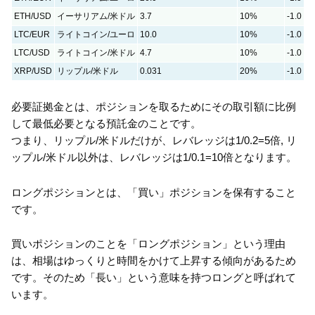
ETH/USD
イーサリアム/米ドル
3.7
10%
-1.0
LTC/EUR
ライトコイン/ユーロ
10.0
10%
-1.0
LTC/USD
ライトコイン/米ドル
4.7
10%
-1.0
XRP/USD
リップル/米ドル
0.031
20%
-1.0
必要証拠金とは、ポジションを取るためにその取引額に比例
して最低必要となる預託金のことです。
つまり、リップル/米ドルだけが、レバレッジは1/0.2=5倍, リ
ップル/米ドル以外は、レバレッジは1/0.1=10倍となります。
ロングポジションとは、「買い」ポジションを保有すること
です。
買いポジションのことを「ロングポジション」という理由
は、相場はゆっくりと時間をかけて上昇する傾向があるため
です。そのため「長い」という意味を持つロングと呼ばれて
います。