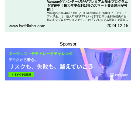
Vantage(ヴァンテージ)がVプレミアム預金プログラム
を実施中！最大年率金利13%のスマート資金運用が可
能！
Vantageが2024年8月19日より日本市場向けに開始した「Vプレミ
アム預金」は、最大年利約13%という非常に高い金利を提供する
魅力的なプロモーションです。この「Vプレミアム預金」で高金利
を得るためには、特定の取引条件をクリアする必要があります。
2024.12.15
www.fxcfdlabo.com
「Vプレミアム預金」を行いたい人は、この記事をしっかりと読ん
で、条件をよく確認した後で参加しましょう。
Sponsor