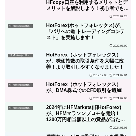
HFcopy口座を利用するメリットとデ
メリットを解説しよう！初心者でも稼
げるコピートレードの一つ
2023.02.28
「HFcopy」の魅力とは?
HotForex(ホットフォレックス)が、
HF Markets(ex:HotForex)
「パリへの道 トレーディングコンテ
スト」を実施します！
2022.03.09
HotForex（ホットフォレックス）
HF Markets(ex:HotForex)
が、株価指数の取引条件を大幅に改
善！より取引しやすくなりました！
2019.12.06
2021.09.04
HotForex（ホットフォレックス）
HF Markets(ex:HotForex)
が、DMA株式でのCFD取引を追加!
2020.08.25
2021.09.03
2024年にHFMarkets(旧HotForex)
HF Markets(ex:HotForex)
が、HFMマラソンプロモを開始！
1200万円相当額以上の賞品が当たる
チャンス！
2024.05.08