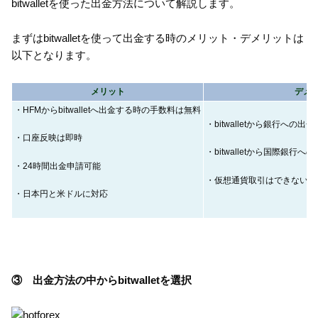
bitwalletを使った出金方法について解説します。
まずはbitwalletを使って出金する時のメリット・デメリットは
以下となります。
メリット
デメ
・HFMからbitwalletへ出金する時の手数料は無料
・bitwalletから銀行への
・口座反映は即時
・bitwalletから国際銀
・24時間出金申請可能
・仮想通貨取引はできない
・日本円と米ドルに対応
③ 出金方法の中からbitwalletを選択