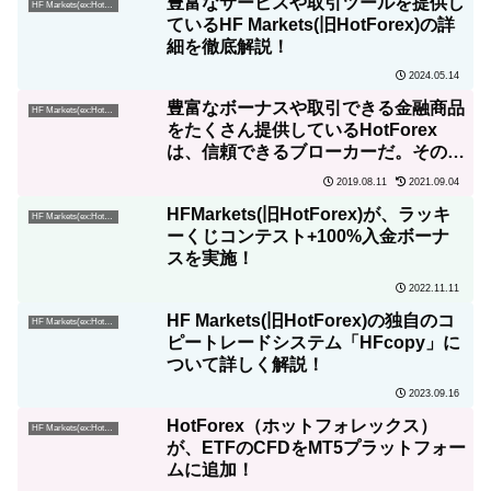
豊富なサービスや取引ツールを提供し
HF Markets(ex:HotForex)
ているHF Markets(旧HotForex)の詳
細を徹底解説！
2024.05.14
豊富なボーナスや取引できる金融商品
HF Markets(ex:HotForex)
をたくさん提供しているHotForex
は、信頼できるブローカーだ。その3
つの理由とは?
2019.08.11
2021.09.04
HFMarkets(旧HotForex)が、ラッキ
HF Markets(ex:HotForex)
ーくじコンテスト+100%入金ボーナ
スを実施！
2022.11.11
HF Markets(旧HotForex)の独自のコ
HF Markets(ex:HotForex)
ピートレードシステム「HFcopy」に
ついて詳しく解説！
2023.09.16
HotForex（ホットフォレックス）
HF Markets(ex:HotForex)
が、ETFのCFDをMT5プラットフォー
ムに追加！