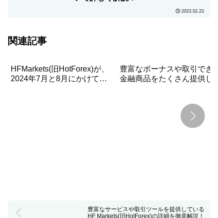
2023.02.23
関連記事
HFMarkets(旧HotForex)が、
豊富なボーナスや取引でき
2024年7月と8月にかけて
金融商品をたくさん提供し
「900万円のVictory Lapプロ
いるHotForexは、信頼でき
モーション」を開始！
ブローカーだ。その3つの理
由とは?
豊富なサービスや取引ツールを提供している
HF Markets(旧HotForex)の詳細を徹底解説！