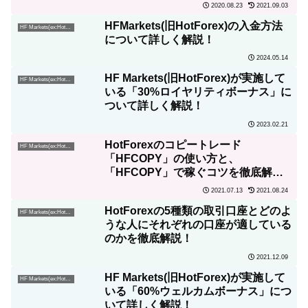
2020.08.23
2021.09.03
HFMarkets(旧HotForex)の入金方法
HF Markets(ex:HotForex)
について詳しく解説！
2024.05.14
HF Markets(旧HotForex)が実施して
HF Markets(ex:HotForex)
いる「30%ロイヤリティボーナス」に
ついて詳しく解説！
2023.02.21
HotForexのコピートレード
HF Markets(ex:HotForex)
「HFCOPY」の使い方と、
「HFCOPY」で稼ぐコツを徹底解
説！
2021.07.13
2021.08.24
HotForexの5種類の取引口座とどのよ
HF Markets(ex:HotForex)
うな人にそれぞれの口座が適している
のかを徹底解説！
2021.12.09
HF Markets(旧HotForex)が実施して
HF Markets(ex:HotForex)
いる「60%ウェルカムボーナス」につ
いて詳しく解説！