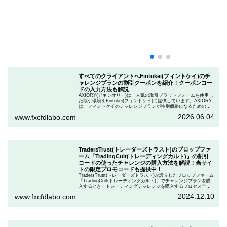
すべてのクライアントへFintokei(フィントケイ)のチ
ャレンジプランの割引クーポンを紹介！クーポンコー
ドの入力方法も解説
AXIORY(アキシオリー)は、人気の取引プラットフォームを使用し
た取引環境をFintokei(フィントケイ)に提供しています。AXIORY
は、フィントケイのチャレンジプランが特別価格になるためのク
ーポンを用意しています。この記事では、Fintokeiのチャレンジプ
2026.06.04
www.fxcfdlabo.com
ランを申し込むときのクーポンコードを入力して割引にする方法
を説明します。
TradersTrust(トレーダーズトラスト)のプロップファ
ーム「TradingCult(トレーディングカルト)」の割引
コードの使ったチャレンジの購入方法を解説！当サイ
トの限定プロモコードも提供中！
TradersTrust(トレーダーズトラスト)が設立したプロップファーム
「TradingCult(トレーディングカルト)」でチャレンジプランを購
入するとき、トレーディングチャレンジを購入するプロセス全体
を段階的に説明しながら、お得にプランを購入する方法を解説し
2024.12.10
www.fxcfdlabo.com
ます。さらに、TradingCultがほぼ定期的に実施している割引コー
ドとお得な割引コードを紹介します。