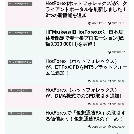
HotForex(ホットフォレックス)が、ク
HF Markets(ex:HotForex)
ライアントポータルを刷新しました！
3つの新機能を追加！
2021.12.17
2021.12.18
HFMarkets(旧HotForex)が、日本居
HF Markets(ex:HotForex)
住者限定で春一番プロモーション(総
額3,330,000円)を実施！
2023.02.14
HotForex（ホットフォレックス）
HF Markets(ex:HotForex)
が、ETFのCFDをMT5プラットフォー
ムに追加！
2020.08.23
2021.09.03
HotForex（ホットフォレックス）
HF Markets(ex:HotForex)
が、DMA株式でのCFD取引を追加!
2020.08.25
2021.09.03
HotForexで「仮想通貨FX」の取引す
HF Markets(ex:HotForex)
る価値あり！仮想通貨FXのすゝめ！
2019.08.10
2021.09.04