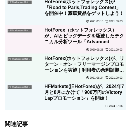
HotForex(ホットフォレックス)が
HF Markets(ex:HotForex)
「Road to Paris,Trading Contest」
を開催中！豪華賞品をゲットしよう！
2021.03.10
2021.09.03
HotForex（ホットフォレックス）
HF Markets(ex:HotForex)
が、AIとビッグデータを駆使したテク
ニカル分析ツール「Advanced
Insights」を提供開始！
2020.06.28
2021.09.03
HotForex(ホットフォレックス)が、リ
HF Markets(ex:HotForex)
ターン・オン・フリーマージンプロモ
ーションを実施｜利用者の余剰証拠金
に対し最大3%キャッシュバック実
2021.06.24
2021.09.03
施！
HFMarkets(旧HotForex)が、2024年7
HF Markets(ex:HotForex)
月と8月にかけて「900万円のVictory
Lapプロモーション」を開始！
2024.07.06
関連記事