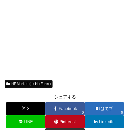
HF Markets(ex:HotForex)
シェアする
X
Facebook
はてブ
0
0
LINE
Pinterest
LinkedIn