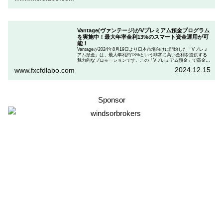
ドとお得な割引コードを紹介します。
Vantage(ヴァンテージ)がVプレミアム預金プログラム
を実施中！最大年率金利13%のスマート資金運用が可
能！
Vantageが2024年8月19日より日本市場向けに開始した「Vプレミ
アム預金」は、最大年利約13%という非常に高い金利を提供する
魅力的なプロモーションです。この「Vプレミアム預金」で高金利
を得るためには、特定の取引条件をクリアする必要があります。
2024.12.15
www.fxcfdlabo.com
「Vプレミアム預金」を行いたい人は、この記事をしっかりと読ん
で、条件をよく確認した後で参加しましょう。
Sponsor