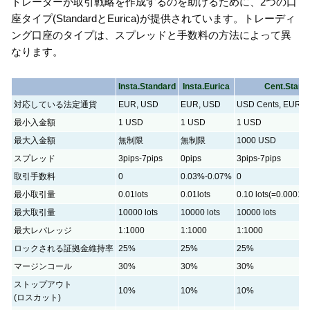
トレーダーが取引戦略を作成するのを助けるために、2つの口
座タイプ(StandardとEurica)が提供されています。トレーディ
ング口座のタイプは、スプレッドと手数料の方法によって異
なります。
Insta.Standard
Insta.Eurica
Cent.Stand
対応している法定通貨
EUR, USD
EUR, USD
USD Cents, EUR C
最小入金額
1 USD
1 USD
1 USD
最大入金額
無制限
無制限
1000 USD
スプレッド
3pips-7pips
0pips
3pips-7pips
取引手数料
0
0.03%-0.07%
0
最小取引量
0.01lots
0.01lots
0.10 lots(=0.0001 m
最大取引量
10000 lots
10000 lots
10000 lots
最大レバレッジ
1:1000
1:1000
1:1000
ロックされる証拠金維持率
25%
25%
25%
マージンコール
30%
30%
30%
ストップアウト
10%
10%
10%
(ロスカット)