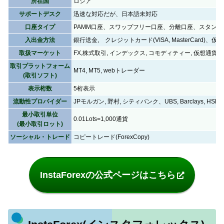
所在国
ロシア
サポートデスク
迅速な対応だが、日本語未対応
口座タイプ
PAMM口座、スワップフリー口座、分離口座、スタン
入出金方法
銀行送金, クレジットカード(VISA, MasterCard)、仮
取扱マーケット
FX,株式取引, インデックス, コモディティー, 仮想通貨
取引プラットフォーム
MT4, MT5, webトレーダー
(取引ソフト)
表示桁数
5桁表示
流動性プロバイダー
JPモルガン, 野村, シティバンク、UBS, Barclays, H
最小取引単位
0.01Lots=1,000通貨
(最小取引ロット)
ソーシャル・トレード
コピートレード(ForexCopy)
InstaForexの公式ページはこちら