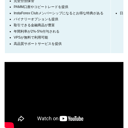
完全分別保管
PAMM口座やコピートレードを提供
InstaForex Clubメンバーシップになるとお得な特典がある
日本
バイナリーオプションも提供
取引できる金融商品が豊富
年間利率が2%-5%付与される
VPSが無料で利用可能
高品質サポートサービスを提供