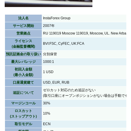
法人名
InstaForex Group
サービス開始
2007年
営業拠点
RU 119019 Moscow 119019, Moscow, UL. New Arbat street
ライセンス
BVI:FSC, CyFEC, UK:FCA
(金融監督機関)
預託証拠金の取り扱い
分別保管
最大レバレッジ
1000:1
初回入金額
1 USD
(最小入金額)
口座通貨建て
USD, EUR, RUB
ゼロカット対応のため追証がない
追証について
(取引口座にオープンポジションがない場合は手動でゼロ
マージンコール
30%
ロスカット
10%
(ストップアウト)
取引モデル
ECN