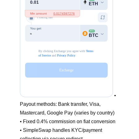
•
Payout methods: Bank transfer, Visa,
Mastercard, Google Pay (varies by country)
• Fixed 0.4% commission on fiat conversion
• SimpleSwap handles KYC/payment
collection via secure redirect