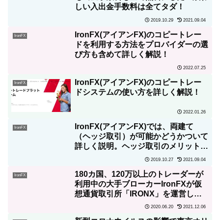
しい入出金手数料は全てタダ！
2019.10.29
2021.09.04
IronFX(アイアンFX)のコピートレー
IronFX
ドを利用する方法をプロバイダーの選
び方も含めて詳しく解説！
2022.07.25
IronFX(アイアンFX)のコピートレー
IronFX
ドシステムの使い方を詳しく解説！
2022.01.26
IronFX(アイアンFX)では、両建て
IronFX
（ヘッジ取引）が可能かどうかついて
詳しく説明。ヘッジ取引のメリットと
リスクについても解説！
2019.10.27
2021.09.04
180カ国、120万以上のトレーダーが
IronFX
利用中の大手ブローカーIronFXが仮
想通貨取引所「IRONX」を運営して
いることに注目！
2020.06.20
2021.12.06