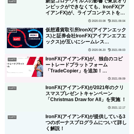
新型コロナウイルスの影響で東京オリ
IronFX
ンピックができなくても、IronFX(ア
イアンFX)が、ライブコンテストを実
施！｜1位は2020年東京五輪観戦パッ
2020.03.08
2021.09.04
ケージまたは5,000ドルの賞金
仮想通貨取引所IronX(アイアンエック
IronFX
ス)と証券会社IronFX(アイアンエフエ
ックス)が互いにシームレス
(seamless)化することにより、仮想
2020.06.20
2021.09.03
通貨FXがより身近になりました！
IronFX(アイアンFX)が、独自のコピ
IronFX
ートレードプラットフォーム
「TradeCopier」を追加！
「TradeCopier」について詳しく解
2021.09.09
説！
IronFX(アイアンFX)が2021年のクリ
IronFX
スマスプレゼントキャンペーン
「Christmas Draw for All」を実施 ！
2021.12.17
IronFX(アイアンFX)が提供している3
IronFX
つのボーナスプログラムについて詳し
く解説！