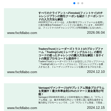
すべてのクライアントへFintokei(フィントケイ)のチ
ャレンジプランの割引クーポンを紹介！クーポンコー
ドの入力方法も解説
AXIORY(アキシオリー)は、人気の取引プラットフォームを使用し
た取引環境をFintokei(フィントケイ)に提供しています。AXIORY
は、フィントケイのチャレンジプランが特別価格になるためのク
ーポンを用意しています。この記事では、Fintokeiのチャレンジプ
2026.06.04
www.fxcfdlabo.com
ランを申し込むときのクーポンコードを入力して割引にする方法
を説明します。
TradersTrust(トレーダーズトラスト)のプロップファ
ーム「TradingCult(トレーディングカルト)」の割引
コードの使ったチャレンジの購入方法を解説！当サイ
トの限定プロモコードも提供中！
TradersTrust(トレーダーズトラスト)が設立したプロップファーム
「TradingCult(トレーディングカルト)」でチャレンジプランを購
入するとき、トレーディングチャレンジを購入するプロセス全体
を段階的に説明しながら、お得にプランを購入する方法を解説し
2024.12.10
www.fxcfdlabo.com
ます。さらに、TradingCultがほぼ定期的に実施している割引コー
ドとお得な割引コードを紹介します。
Vantage(ヴァンテージ)がVプレミアム預金プログラム
を実施中！最大年率金利13%のスマート資金運用が可
能！
Vantageが2024年8月19日より日本市場向けに開始した「Vプレミ
アム預金」は、最大年利約13%という非常に高い金利を提供する
魅力的なプロモーションです。この「Vプレミアム預金」で高金利
を得るためには、特定の取引条件をクリアする必要があります。
2024.12.15
www.fxcfdlabo.com
「Vプレミアム預金」を行いたい人は、この記事をしっかりと読ん
で、条件をよく確認した後で参加しましょう。