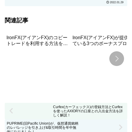
2022.01.29
関連記事
IronFX(アイアンFX)のコピー
IronFX(アイアンFX)が提供
トレードを利用する方法をプ
ている3つのボーナスプログ
ロバイダーの選び方も含めて
ラムについて詳しく解説！
詳しく解説！
Curfex(カーフェックス)の登録方法とCurfex
を使ったAXIORYの口座との入出金方法を詳
しく解説！
PUPRIME(旧Pacific Union)が、仮想通貨銘柄
のレバレッジを引き上げ&取引時間を年中無
休になりました！