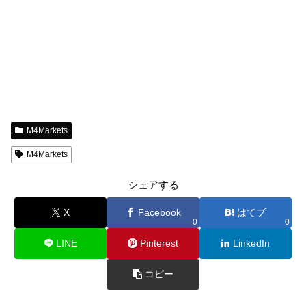
M4Markets
M4Markets
シェアする
X
Facebook
はてブ
0
0
LINE
Pinterest
LinkedIn
コピー