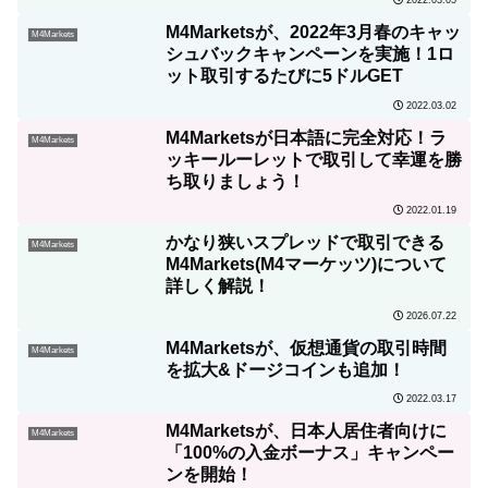
M4Marketsが、2022年3月春のキャッ
M4Markets
シュバックキャンペーンを実施！1ロ
ット取引するたびに5ドルGET
2022.03.02
M4Marketsが日本語に完全対応！ラ
M4Markets
ッキールーレットで取引して幸運を勝
ち取りましょう！
2022.01.19
かなり狭いスプレッドで取引できる
M4Markets
M4Markets(M4マーケッツ)について
詳しく解説！
2026.07.22
M4Marketsが、仮想通貨の取引時間
M4Markets
を拡大&ドージコインも追加！
2022.03.17
M4Marketsが、日本人居住者向けに
M4Markets
「100%の入金ボーナス」キャンペー
ンを開始！