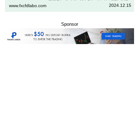
を得るためには、特定の取引条件をクリアする必要があります。
2024.12.15
www.fxcfdlabo.com
「Vプレミアム預金」を行いたい人は、この記事をしっかりと読ん
で、条件をよく確認した後で参加しましょう。
Sponsor