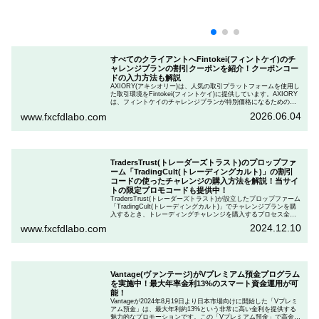
すべてのクライアントへFintokei(フィントケイ)のチ
ャレンジプランの割引クーポンを紹介！クーポンコー
ドの入力方法も解説
AXIORY(アキシオリー)は、人気の取引プラットフォームを使用し
た取引環境をFintokei(フィントケイ)に提供しています。AXIORY
は、フィントケイのチャレンジプランが特別価格になるためのク
ーポンを用意しています。この記事では、Fintokeiのチャレンジプ
2026.06.04
www.fxcfdlabo.com
ランを申し込むときのクーポンコードを入力して割引にする方法
を説明します。
TradersTrust(トレーダーズトラスト)のプロップファ
ーム「TradingCult(トレーディングカルト)」の割引
コードの使ったチャレンジの購入方法を解説！当サイ
トの限定プロモコードも提供中！
TradersTrust(トレーダーズトラスト)が設立したプロップファーム
「TradingCult(トレーディングカルト)」でチャレンジプランを購
入するとき、トレーディングチャレンジを購入するプロセス全体
を段階的に説明しながら、お得にプランを購入する方法を解説し
2024.12.10
www.fxcfdlabo.com
ます。さらに、TradingCultがほぼ定期的に実施している割引コー
ドとお得な割引コードを紹介します。
Vantage(ヴァンテージ)がVプレミアム預金プログラム
を実施中！最大年率金利13%のスマート資金運用が可
能！
Vantageが2024年8月19日より日本市場向けに開始した「Vプレミ
アム預金」は、最大年利約13%という非常に高い金利を提供する
魅力的なプロモーションです。この「Vプレミアム預金」で高金利