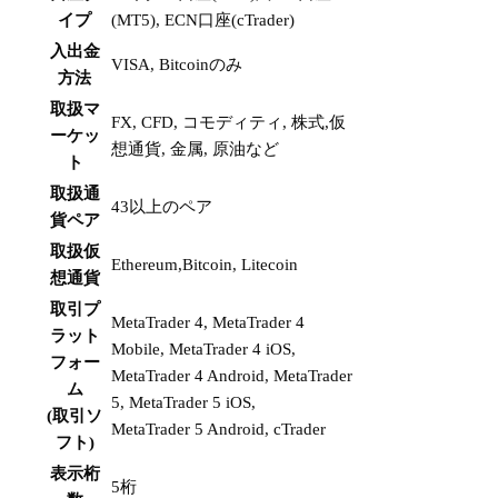
イプ
(MT5), ECN口座(cTrader)
入出金
VISA, Bitcoinのみ
方法
取扱マ
FX, CFD, コモディティ, 株式,仮
ーケッ
想通貨, 金属, 原油など
ト
取扱通
43以上のペア
貨ペア
取扱仮
Ethereum,Bitcoin, Litecoin
想通貨
取引プ
MetaTrader 4, MetaTrader 4
ラット
Mobile, MetaTrader 4 iOS,
フォー
MetaTrader 4 Android, MetaTrader
ム
5, MetaTrader 5 iOS,
(取引ソ
MetaTrader 5 Android, cTrader
フト)
表示桁
5桁