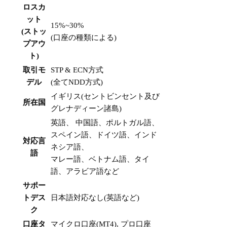
ロスカ
ット
15%~30%
(ストッ
(口座の種類による)
プアウ
ト)
取引モ
STP & ECN方式
デル
(全てNDD方式)
イギリス(セントビンセント及び
所在国
グレナディーン諸島)
英語、 中国語、ポルトガル語、
スペイン語、ドイツ語、インド
対応言
ネシア語、
語
マレー語、ベトナム語、タイ
語、アラビア語など
サポー
トデス
日本語対応なし(英語など)
ク
口座タ
マイクロ口座(MT4), プロ口座