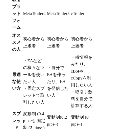
プラ
ット
MetaTrader4
MetaTrader5
cTrader
フォ
ーム
オス
初心者から
初心者から
初心者から
スメ
上級者
上級者
上級者
の人
・板情報を
・EAなど
みたり、
の様々なツ
・自分で
cBotや
最適
ールを使い
EAを作っ
cCopyを利
な使
たい人
たり、EA
用したい人
い方
・固定スプ
を発信した
・取引手数
レッドで取
い人
料を自分で
引したい人
計算する人
スプ
変動制 (0.4
変動制(0.2
変動制 (0
レッ
pips~), 固定
pips~)
pips~)
ド
制 (2 pips~)