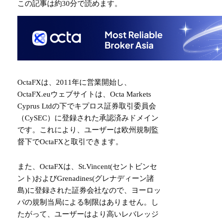
この記事は
約30分
で読めます。
OctaFXは、2011年に営業開始し、
OctaFX.euウェブサイトは、Octa Markets
Cyprus Ltdの下でキプロス証券取引委員会
（CySEC）に登録された承認済みドメイン
です。これにより、ユーザーは欧州規制監
督下でOctaFXと取引できます。
また、OctaFXは、St.Vincent(セントビンセ
ント)およびGrenadines(グレナディーン諸
島)に登録された証券会社なので、ヨーロッ
パの規制当局による制限はありません。し
たがって、ユーザーはより高いレバレッジ