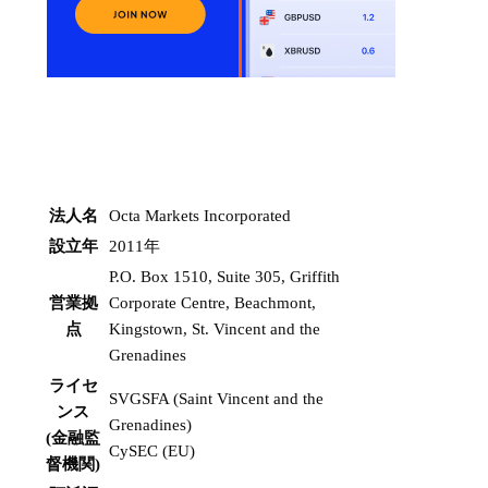
法人名
Octa Markets Incorporated
設立年
2011年
P.O. Box 1510, Suite 305, Griffith
営業拠
Corporate Centre, Beachmont,
点
Kingstown, St. Vincent and the
Grenadines
ライセ
SVGSFA (Saint Vincent and the
ンス
Grenadines)
(金融監
CySEC (EU)
督機関)