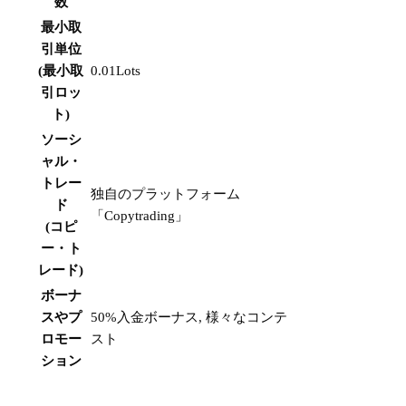
数
最小取
引単位
(最小取
0.01Lots
引ロッ
ト)
ソーシ
ャル・
トレー
独自のプラットフォーム
ド
「Copytrading」
(コピ
ー・ト
レード)
ボーナ
スやプ
50%入金ボーナス, 様々なコンテ
ロモー
スト
ション