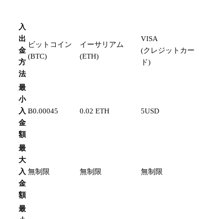
入
出
VISA
ビットコイン
イーサリアム
金
(クレジットカー
(BTC)
(ETH)
方
ド)
法
最
小
入
Ƀ0.00045
0.02 ETH
5USD
金
額
最
大
入
無制限
無制限
無制限
金
額
最