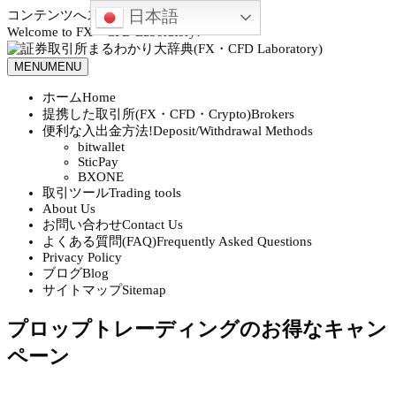
日本語
コンテンツへスキップ
Welcome to FX・CFD Laboratory!
MENU
MENU
ホーム
Home
提携した取引所(FX・CFD・Crypto)
Brokers
便利な入出金方法!
Deposit/Withdrawal Methods
bitwallet
SticPay
BXONE
取引ツール
Trading tools
About Us
お問い合わせ
Contact Us
よくある質問(FAQ)
Frequently Asked Questions
Privacy Policy
ブログ
Blog
サイトマップ
Sitemap
プロップトレーディングのお得なキャン
ペーン