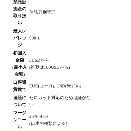
預託証
拠金の
信託分別管理
取り扱
い
最大レ
バレッ
500:1
ジ
初回入
金額
5USDから
(最小入
(推奨は100USDから)
金額)
口座通
EUR(ユーロ), USD(米ドル)
貨建て
追証に
ゼロカット対応のため追証がな
ついて
い
マージ
25%~45%
ンコー
(口座の種類による)
ル