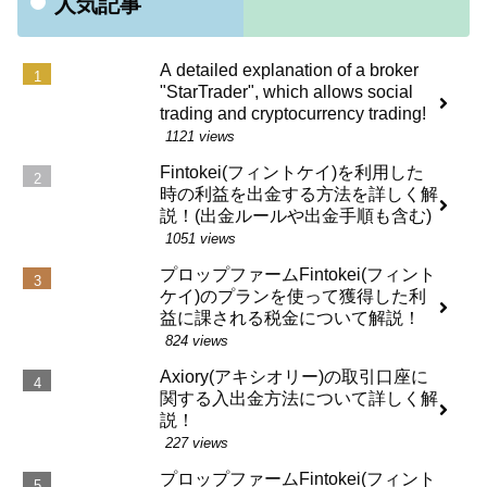
人気記事
A detailed explanation of a broker
"StarTrader", which allows social
trading and cryptocurrency trading!
1121 views
Fintokei(フィントケイ)を利用した
時の利益を出金する方法を詳しく解
説！(出金ルールや出金手順も含む)
1051 views
プロップファームFintokei(フィント
ケイ)のプランを使って獲得した利
益に課される税金について解説！
824 views
Axiory(アキシオリー)の取引口座に
関する入出金方法について詳しく解
説！
227 views
プロップファームFintokei(フィント