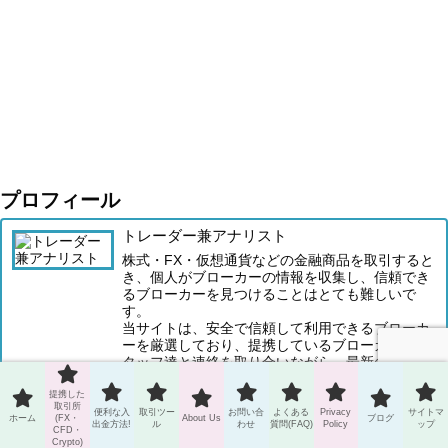
プロフィール
トレーダー兼アナリスト
株式・FX・仮想通貨などの金融商品を取引すると
き、個人がブローカーの情報を収集し、信頼でき
るブローカーを見つけることはとても難しいで
す。
当サイトは、安全で信頼して利用できるブローカ
ーを厳選しており、提携しているブローカーのス
タッフ達と連絡を取り合いながら、最新の情報を
入手しています。言葉の壁を感じる方は、口座開
設の代行もしています。
提携した
取引所
便利な入
取引ツー
お問い合
よくある
Privacy
サイトマ
When trading financial products such as stocks,
ホーム
(FX・
About Us
ブログ
出金方法!
ル
わせ
質問(FAQ)
Policy
ップ
CFD・
Forex and cryptocurrencies, it is very difficult for
Crypto)