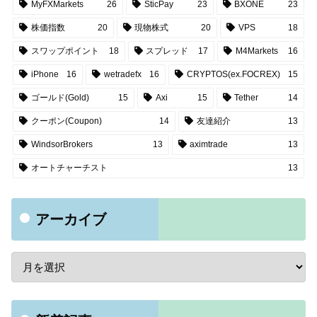
MyFXMarkets
26
SticPay
23
BXONE
23
株価指数
20
現物株式
20
VPS
18
スワップポイント
18
スプレッド
17
M4Markets
16
iPhone
16
wetradefx
16
CRYPTOS(ex.FOCREX)
15
ゴールド(Gold)
15
Axi
15
Tether
14
クーポン(Coupon)
14
友達紹介
13
WindsorBrokers
13
aximtrade
13
オートチャーチスト
13
アーカイブ