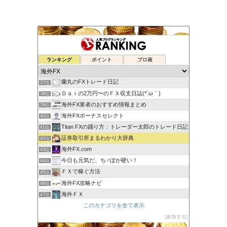
元FX業者による必勝システムトレード！
ランキング
ポイント
ブロ画
35位
ゆるゆる兼業投資家Vtuber編
36位
蘭丸のFXトレード日記
37位
Ｄａｉの2万円〜のＦＸ収支日誌(*´ω｀)
38位
海外FX業者のおすすめ情報まとめ
39位
海外FXボーナスセレクト
40位
Titan FXの踊り方：トレーダー太郎のトレード日記
41位
証券取引所まるわかり大辞典
42位
海外FX.com
43位
今日も元気だ、ち♂ぽが硬い！
44位
ＦＸで稼ぐ方法
45位
海外FX攻略ナビ
46位
海外ＦＸ
47位
XM口座開設方法2022
このカテゴリを全て表示
48位
FXでみんなタシデレ
参加する
49位