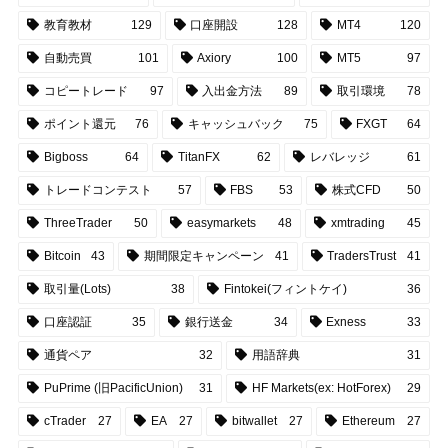
教育教材
129
口座開設
128
MT4
120
自動売買
101
Axiory
100
MT5
97
コピートレード
97
入出金方法
89
取引環境
78
ポイント還元
76
キャッシュバック
75
FXGT
64
Bigboss
64
TitanFX
62
レバレッジ
61
トレードコンテスト
57
FBS
53
株式CFD
50
ThreeTrader
50
easymarkets
48
xmtrading
45
Bitcoin
43
期間限定キャンペーン
41
TradersTrust
41
取引量(Lots)
38
Fintokei(フィントケイ)
36
口座認証
35
銀行送金
34
Exness
33
通貨ペア
32
用語辞典
31
PuPrime (旧PacificUnion)
31
HF Markets(ex: HotForex)
29
cTrader
27
EA
27
bitwallet
27
Ethereum
27