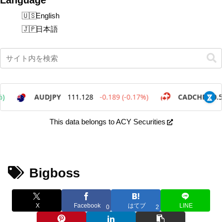
English
日本語
This data belongs to ACY Securities
Bigboss
X
Facebook
はてブ
LINE
0
2