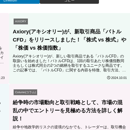
LinkedIn
コピー
AXIORY
Axiory(アキシオリー)が、新取引商品「バトル
CFD」をリリースしました！「株式 vs 株式」や
「株価 vs 株価指数」
を
カ
Axiory(アキシオリー)が、新しい取引商品である「バトルCFD」の
イ
取扱いを始めました！バトルCFDは、1回の取引あたり株価指数同
て
士もしくは株式同士の2つの銘柄を取引するユニークな商品です。
ま
この記事では、「バトルCFD」に関する内容を特徴、取引方法、バ
トルCFD取扱ペアを含めて解説しました。
.23
2024.10.01
Column(コラム)
る
紛争時の市場動向と取引戦略として、市場の混
解
乱の中でエントリーを見極める方法を詳しく解
説！
紛争や地政学的リスクの逆境のなかでも、トレーダーは、取引機会