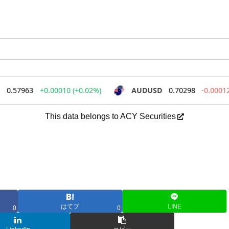
This data belongs to ACY Securities
はてブ
LINE
0
0