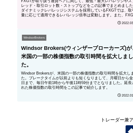
FXGTが取り扱う通貨ペアに関して、最低・最大レバレッジやス
レッド・取引ロット数・ストップなどをこの記事でまとめました
ダイナミックレバレッジシステムを採用しているFXGTでは、取
量に応じて適用できるレバレッジ倍率は変動します。また、FXG
で取引する通貨ペアによっても最大レバレッジ率は異なるので、
2022.03
をつけましょう。
WindsorBrokers
Windsor Brokers(ウィンザーブローカーズ)
米国の一部の株価指数の取引時間を拡大しま
た。
Windsor Brokersが、米国の一部の株価指数の取引時間を拡大し
た。ブレークタイムが以前よりも短くなりまして、月曜日から金
日まで、毎日午前1時から午後11時59分までとなりました。延長
れた株価指数の取引時間をこの記事で紹介します。
2022.01
トレーダー兼