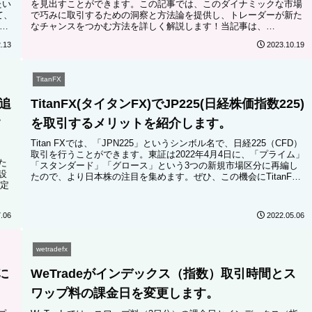
たい
を見出すことができます。この記事では、このダイナミックな市場
て、
で巧みに取引するための洞察と方法論を提供し、トレーダーが新た
ブ
なチャンスをつかむ方法を詳しく解説します！当記事は、
TitanFX(タイタンFX)の「取引戦略研究所」が提供するデータを元
.13
2023.10.19
にして書かれています。
TitanFX
柄追
TitanFX(タイタンFX)でJP225(日経株価指数225)
す
を取引するメリットを紹介します。
Titan FXでは、「JPN225」というシンボル名で、日経225（CFD）
取引を行うことができます。東証は2022年4月4日に、「プライム」
た
「スタンダード」「グロース」という3つの新規市場区分に再編し
設
たので、より日本株の注目を集めます。ぜひ、この機会にTitanFX
定
のJP225を取引してみましょう。この記事では、TitanFXでJP225を
取引するメリットについて解説します。
.06
2022.05.06
wetradefx
に
WeTradeがインデックス（指数）取引時間とス
ワップ料の課金日を変更します。