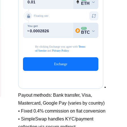
•
Payout methods: Bank transfer, Visa,
Mastercard, Google Pay (varies by country)
• Fixed 0.4% commission on fiat conversion
• SimpleSwap handles KYC/payment
collection via secure redirect