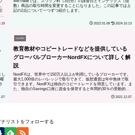
プ
WeTradeでは、スワップ料（3日分）の課金日とインデックス（指
。
数）商品の取引時間を変更することになりました。この記事では上
引
記の2点について一つずつ紹介します。
T
気
.19
2022.01.08
2024.10.13
nordfx
が、
教育教材やコピートレードなどを提供している
し
グローバルブローカーNordFXについて詳しく解
説
まし
NordFXは、世界中で150万人以上が利用しているブローカーです。
曜
最大1,000倍のレバレッジで取引できて、仮想通貨は年中無休で取
さ
引できます。NordFXは独自のコピートレードを用意しています。ま
た、独自のSavings口座に資金を保管すると年間約30％の受動的収
入を得られます！詳細はこの記事をご覧ください。
.07
2021.12.07
アナリストをフォローする