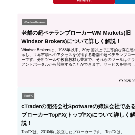
Pinterest
WindsorBrokers
老舗の超ベテランブローカーWM Markets(旧
Windsor Brokers)について詳しく解説！
Windsor Brokersは、1988年以来、80か国以上で主導的な存在感
示し、世界市場へのアクセスを促進する老舗の超ベテランブロー
ーです。分析ツールや教育教材も豊富で、それらのツールはクラ
アントポータルから閲覧することができます。サービスを提供し
いる国に対して、独自のボーナスやプロモーションも提供してい
す！
2025.02
TopFX
cTraderの開発会社Spotwareの姉妹会社であ
ブローカーTopFX(トップFX)について詳しく
説！
TopFXは、2010年に設立したブローカーです。 TopFXは、