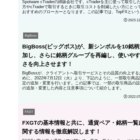
Spotware cTraderの姉妹会社です。cTraderを主に使って取引し
方やcTraderで取引するときに取引コストを削減したい方にとっ
おすすめのブローカーとなります。この記事では、TopFXという
ローカーに関する詳細とスペックを解説しました。
2023.12
BigBoss
BigBoss(ビッグボス)が、新シンボルを10銘
加し、さらに銘柄グループを再編し、使いや
さを向上させます！
BigBossが、クライアントへ取引サービスとその品質の向上する
めに、2022年7月12日（火）より、下記のように、一部取引商品
定の追加・変更を行います。この記事では、一部の取引商品の設
の追加・変更した内容と注意事項について紹介します。
2022.07
FXGT
FXGTの基本情報と共に、通貨ペア・銘柄一覧
関する情報を徹底解説します！