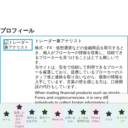
プロフィール
トレーダー兼アナリスト
株式・FX・仮想通貨などの金融商品を取引すると
き、個人がブローカーの情報を収集し、信頼でき
るブローカーを見つけることはとても難しいで
す。
当サイトは、安全で信頼して利用できるブローカ
ーを厳選しており、提携しているブローカーのス
タッフ達と連絡を取り合いながら、最新の情報を
入手しています。言葉の壁を感じる方は、口座開
設の代行もしています。
When trading financial products such as stocks,
Forex and cryptocurrencies, it is very difficult for
individuals to collect broker information and find a
reliable broker.
This site carefully selects safe and reliable
提携した
取引所
brokers, and keeps in touch with the staff of
便利な入
取引ツー
お問い合
よくある
Privacy
サイトマ
ホーム
(FX・
About Us
ブログ
affiliated brokers to obtain the latest information.
出金方法!
ル
わせ
質問(FAQ)
Policy
ップ
CFD・
If you feel the language barrier, we also open an
Crypto)