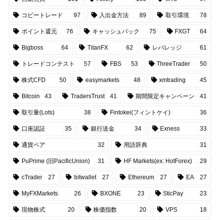
コピートレード
97
入出金方法
89
取引環境
78
ポイント還元
76
キャッシュバック
75
FXGT
64
Bigboss
64
TitanFX
62
レバレッジ
61
トレードコンテスト
57
FBS
53
ThreeTrader
50
株式CFD
50
easymarkets
48
xmtrading
45
Bitcoin
43
TradersTrust
41
期間限定キャンペーン
41
取引量(Lots)
38
Fintokei(フィントケイ)
36
口座認証
35
銀行送金
34
Exness
33
通貨ペア
32
用語辞典
31
PuPrime (旧PacificUnion)
31
HF Markets(ex: HotForex)
29
cTrader
27
bitwallet
27
Ethereum
27
EA
27
MyFXMarkets
26
BXONE
23
SticPay
23
現物株式
20
株価指数
20
VPS
18