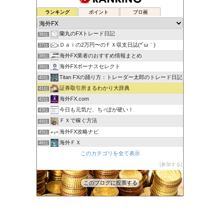
元FX業者による必勝システムトレード！
ランキング
ポイント
ブロ画
34位
ゆるゆる兼業投資家Vtuber編
35位
蘭丸のFXトレード日記
36位
Ｄａｉの2万円〜のＦＸ収支日誌(*´ω｀)
37位
海外FX業者のおすすめ情報まとめ
38位
海外FXボーナスセレクト
39位
Titan FXの踊り方：トレーダー太郎のトレード日記
40位
証券取引所まるわかり大辞典
41位
海外FX.com
42位
今日も元気だ、ち♂ぽが硬い！
43位
ＦＸで稼ぐ方法
44位
海外FX攻略ナビ
45位
海外ＦＸ
46位
XM口座開設方法2022
このカテゴリを全て表示
47位
FXでみんなタシデレ
参加する
48位
このブログに投票する