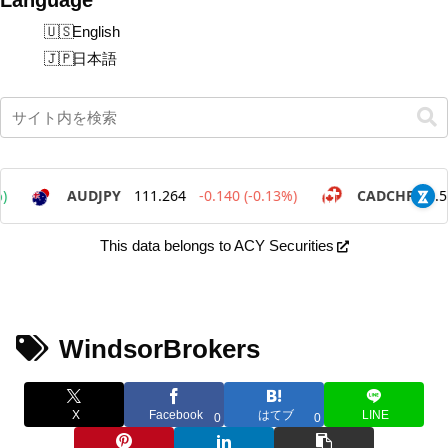
English
日本語
This data belongs to ACY Securities
WindsorBrokers
X
Facebook
はてブ
LINE
0
0