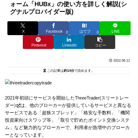
ォーム「HUBx」の使い方を詳しく解説(シ
グナルプロバイダー版)
X
Facebook
はてブ
LINE
0
0
Pinterest
LinkedIn
コピー
2022.06.11
この記事は
約14分
で読めます。
2021年初頭にサービスを開始した
ThreeTrader(スリートレー
ダー)
は、他のブローカーが提供しているサービスと異なる
サービスである「超狭スプレッド」「格安な手数料」「機関
投資家向けスワップ等」「取引で貯めたポイント交換システ
ム」など魅力的なブローカーで、利用者が急増中のブローカ
ーとなっています。