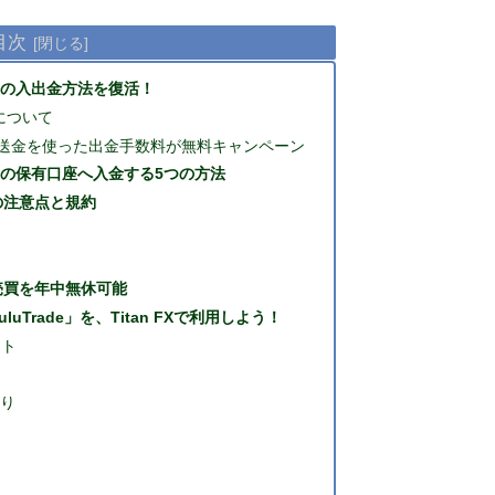
目次
経由の入出金方法を復活！
について
送金を使った出金手数料が無料キャンペーン
FXの保有口座へ入金する5つの方法
の注意点と規約
自動売買を年中無休可能
Trade」を、Titan FXで利用しよう！
ット
乗り