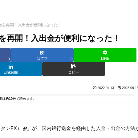
銀行送金を再開！入出金が便利になった！
行送金を再開！入出金が便利になった！
はてブ
LINE
0
0
LinkedIn
コピー
2022.04.13
2023.09.1
事は
約10分
で読めます。
タイタンFX）
」が、国内銀行送金を経由した入金・出金の方法