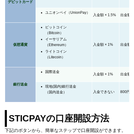
デビットカード
ユニオンペイ（UnionPay）
入金額 × 1.5%
出金額 ×
ビットコイン
（Bitcoin）
イーサリアム
仮想通貨
入金額 × 1%
出金額 ×
（Ethereum）
ライトコイン
（Litecoin）
国際送金
入金額 × 1%
出金額 ×
銀行送金
現地(国内)銀行送金
入金できない
800円 +
（国内送金）
STICPAYの口座開設方法
下記のボタンから、簡単なステップで口座開設ができます。