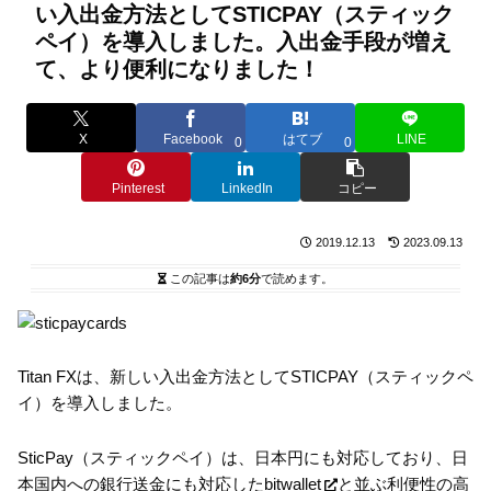
い入出金方法としてSTICPAY（スティック
ペイ）を導入しました。入出金手段が増え
て、より便利になりました！
X
Facebook
はてブ
LINE
0
0
Pinterest
LinkedIn
コピー
2019.12.13
2023.09.13
この記事は
約6分
で読めます。
Titan FXは、新しい入出金方法としてSTICPAY（スティックペ
イ）を導入しました。
SticPay（スティックペイ）は、日本円にも対応しており、日
本国内への銀行送金にも対応した
bitwallet
と並ぶ利便性の高