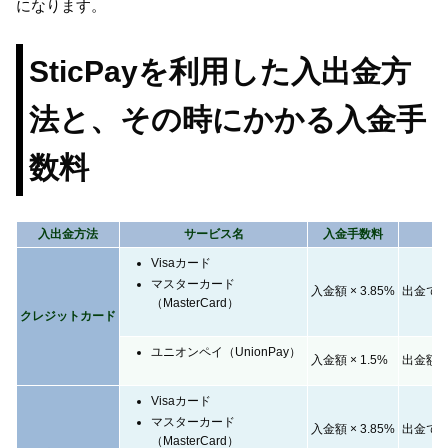
になります。
SticPayを利用した入出金方
法と、その時にかかる入金手
数料
入出金方法
サービス名
入金手数料
出
Visaカード
マスターカード
入金額 × 3.85%
出金で
（MasterCard）
クレジットカード
ユニオンペイ（UnionPay）
入金額 × 1.5%
出金額 ×
Visaカード
マスターカード
入金額 × 3.85%
出金で
（MasterCard）