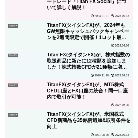
ートレード「Titan FX Social」につ
いて詳しく解説！
2023.01.01
2023.09.13
TitanFX(タイタンFX)が、2024年も
TitanFX
GW無限キャッシュバックキャンペー
ンを2週間限定で開催！1ロット最大
750円還元！
2024.04.09
Titan FX(タイタンFX)が、株式指数の
TitanFX
取扱商品に新たに12種類を追加しま
した！株式指数CFDが21種類に増
加！
2020.11.28
2023.09.13
TitanFX(タイタンFX)が、MT5株式
TitanFX
CFD口座とFX口座の統合！同一口座
内で取引が可能！
2022.06.30
TitanFX(タイタンFX)が、米国株式
TitanFX
CFD新商品を35銘柄追加&取引条件を
向上
2021.08.26
2023.09.13