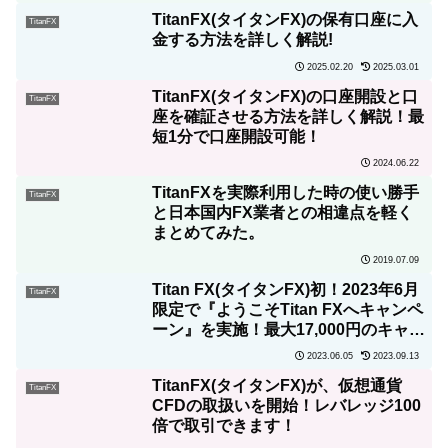
TitanFX(タイタンFX)の保有口座に入
TitanFX
金する方法を詳しく解説!
2025.02.20
2025.03.01
TitanFX(タイタンFX)の口座開設と口
TitanFX
座を確証させる方法を詳しく解説！最
短1分で口座開設可能！
2024.06.22
TitanFXを実際利用した時の使い勝手
TitanFX
と日本国内FX業者との相違点を軽く
まとめてみた。
2019.07.09
Titan FX(タイタンFX)初！2023年6月
TitanFX
限定で『ようこそTitan FXへキャンペ
ーン』を実施！最大17,000円のキャッ
シュバックを贈呈！
2023.06.05
2023.09.13
TitanFX(タイタンFX)が、仮想通貨
TitanFX
CFDの取扱いを開始！レバレッジ100
倍で取引できます！