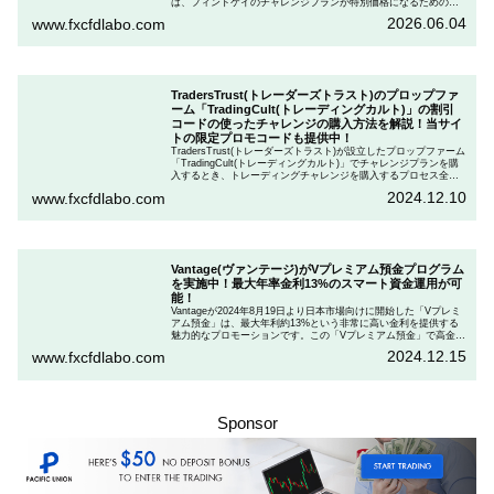
は、フィントケイのチャレンジプランが特別価格になるためのク
ーポンを用意しています。この記事では、Fintokeiのチャレンジプ
2026.06.04
www.fxcfdlabo.com
ランを申し込むときのクーポンコードを入力して割引にする方法
を説明します。
TradersTrust(トレーダーズトラスト)のプロップファ
ーム「TradingCult(トレーディングカルト)」の割引
コードの使ったチャレンジの購入方法を解説！当サイ
トの限定プロモコードも提供中！
TradersTrust(トレーダーズトラスト)が設立したプロップファーム
「TradingCult(トレーディングカルト)」でチャレンジプランを購
入するとき、トレーディングチャレンジを購入するプロセス全体
を段階的に説明しながら、お得にプランを購入する方法を解説し
2024.12.10
www.fxcfdlabo.com
ます。さらに、TradingCultがほぼ定期的に実施している割引コー
ドとお得な割引コードを紹介します。
Vantage(ヴァンテージ)がVプレミアム預金プログラム
を実施中！最大年率金利13%のスマート資金運用が可
能！
Vantageが2024年8月19日より日本市場向けに開始した「Vプレミ
アム預金」は、最大年利約13%という非常に高い金利を提供する
魅力的なプロモーションです。この「Vプレミアム預金」で高金利
を得るためには、特定の取引条件をクリアする必要があります。
2024.12.15
www.fxcfdlabo.com
「Vプレミアム預金」を行いたい人は、この記事をしっかりと読ん
で、条件をよく確認した後で参加しましょう。
Sponsor