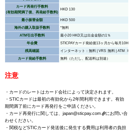
カード再発行手数料
HKD 130
(有効期間満了後、再発給手数料)
最小振替金額
HKD 500
海外の購入取扱手数料
*無料
ATM引出手数料
最小20 HKD又は出金金額の1％
年会費
STICPAYカード発給後13ヶ月から毎月10HK
残高確認
インターネット：無料 | VRS :無料 | ATM : HK
カード発給手数料
無料（ただし、配送料は別途）
注意
・カードのレートはカード会社によって決定されます。
・STICカードは最初の有効化から2年間利用できます。有効
期間満了前にカード再発行をご申請ください。
・カード再発行に関しては、
japan@sticpay.com
にお問い合
わせください。
・関税などSTICカード発送後に発生する費用は利用者の負担