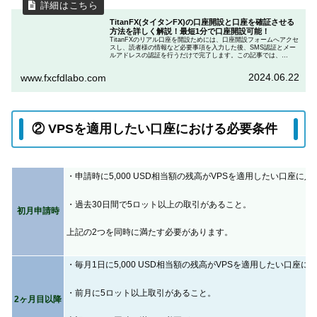
TitanFX(タイタンFX)の口座開設と口座を確証させる
方法を詳しく解説！最短1分で口座開設可能！
TitanFXのリアル口座を開設ためには、口座開設フォームへアクセ
スし、読者様の情報など必要事項を入力した後、SMS認証とメー
ルアドレスの認証を行うだけで完了します。この記事では、
TitanFX(タイタンFX)の口座開設をする方法と口座を確証させる方
法を詳しく解説します。
2024.06.22
www.fxcfdlabo.com
② VPSを適用したい口座における必要条件
・申請時に5,000 USD相当額の残高がVPSを適用したい口座に
・過去30日間で5ロット以上の取引があること。
初月申請時
上記の2つを同時に満たす必要があります。
・毎月1日に5,000 USD相当額の残高がVPSを適用したい口座
・前月に5ロット以上取引があること。
2ヶ月目以降