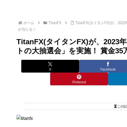
ホーム
TitanFX
TitanFX(タイタンFX)が
が当たる！
TitanFX(タイタンFX)が、2
トの大抽選会」を実施！ 賞金3
X
Facebook
Pinterest
この記