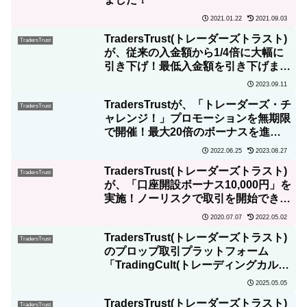
2021.01.22
2021.09.03
TradersTrust(トレーダーズトラスト)
TradersTrust
が、従来の入金額から1/4倍に大幅に
引き下げ！最低入金額を引き下げまし
た！
2023.09.11
TradersTrustが、「トレーダーズ・チ
TradersTrust
ャレンジ！」プロモーションを無期限
で開催！最大20倍のボーナスを進
呈！
2022.06.25
2023.08.27
TradersTrust(トレーダーズトラスト)
TradersTrust
が、「口座開設ボーナス10,000円」を
実施！ノーリスクで取引を開始できま
す！
2020.07.07
2022.05.02
TradersTrust(トレーダーズトラスト)
TradersTrust
のプロップ取引プラットフォーム
「TradingCult(トレーディングカル
ト)」の詳細をわかりやすく徹底解
2025.05.05
説！
TradersTrust(トレーダーズトラスト)
TradersTrust