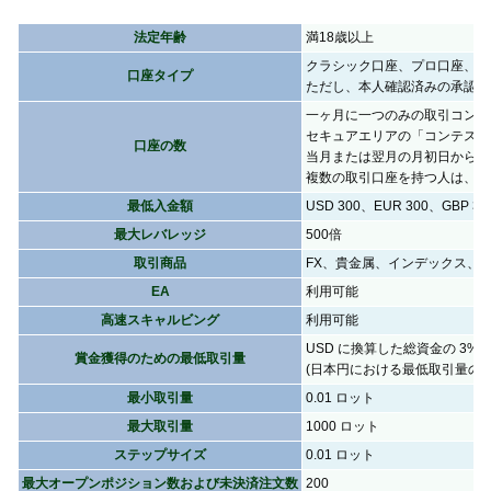
法定年齢
満18歳以上
クラシック口座、プロ口座、V
口座タイプ
ただし、本人確認済みの承認さ
一ヶ月に一つのみの取引コンテ
セキュアエリアの「コンテスト
口座の数
当月または翌月の月初日から月
複数の取引口座を持つ人は、一
最低入金額
USD 300、EUR 300、GBP 300
最大レバレッジ
500倍
取引商品
FX、貴金属、インデックス、
EA
利用可能
高速スキャルビング
利用可能
USD に換算した総資金の 3%
賞金獲得のための最低取引量
(日本円における最低取引量の計算
最小取引量
0.01 ロット
最大取引量
1000 ロット
ステップサイズ
0.01 ロット
最大オープンポジション数および未決済注文数
200