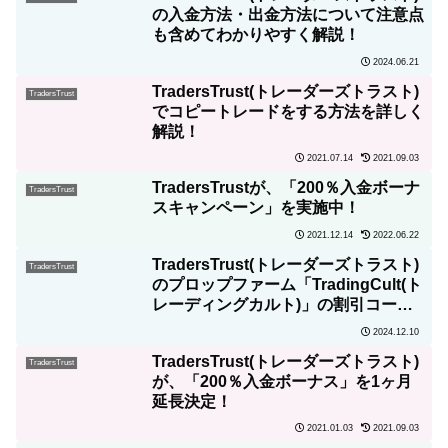
の入金方法・出金方法について注意点
も含めてわかりやすく解説！
2024.06.21
TradersTrust(トレーダーズトラスト)
TradersTrust
でコピートレードをする方法を詳しく
解説！
2021.07.14
2021.09.03
TradersTrustが、「200％入金ボーナ
TradersTrust
スキャンペーン」を実施中！
2021.12.14
2022.06.22
TradersTrust(トレーダーズトラスト)
TradersTrust
のプロップファーム「TradingCult(ト
レーディングカルト)」の割引コード
の使ったチャレンジの購入方法を解
2024.12.10
説！当サイトの限定プロモコードも提
TradersTrust(トレーダーズトラスト)
供中！
TradersTrust
が、「200％入金ボーナス」を1ヶ月
延長決定！
2021.01.03
2021.09.03