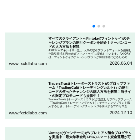
すべてのクライアントへFintokei(フィントケイ)のチ
ャレンジプランの割引クーポンを紹介！クーポンコー
ドの入力方法も解説
AXIORY(アキシオリー)は、人気の取引プラットフォームを使用し
た取引環境をFintokei(フィントケイ)に提供しています。AXIORY
は、フィントケイのチャレンジプランが特別価格になるためのク
ーポンを用意しています。この記事では、Fintokeiのチャレンジプ
2026.06.04
www.fxcfdlabo.com
ランを申し込むときのクーポンコードを入力して割引にする方法
を説明します。
TradersTrust(トレーダーズトラスト)のプロップファ
ーム「TradingCult(トレーディングカルト)」の割引
コードの使ったチャレンジの購入方法を解説！当サイ
トの限定プロモコードも提供中！
TradersTrust(トレーダーズトラスト)が設立したプロップファーム
「TradingCult(トレーディングカルト)」でチャレンジプランを購
入するとき、トレーディングチャレンジを購入するプロセス全体
を段階的に説明しながら、お得にプランを購入する方法を解説し
2024.12.10
www.fxcfdlabo.com
ます。さらに、TradingCultがほぼ定期的に実施している割引コー
ドとお得な割引コードを紹介します。
Vantage(ヴァンテージ)がVプレミアム預金プログラム
を実施中！最大年率金利13%のスマート資金運用が可