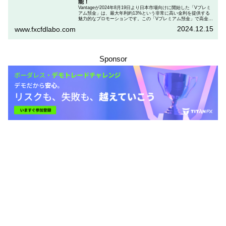
能！
Vantageが2024年8月19日より日本市場向けに開始した「Vプレミ
アム預金」は、最大年利約13%という非常に高い金利を提供する
魅力的なプロモーションです。この「Vプレミアム預金」で高金利
を得るためには、特定の取引条件をクリアする必要があります。
2024.12.15
www.fxcfdlabo.com
「Vプレミアム預金」を行いたい人は、この記事をしっかりと読ん
で、条件をよく確認した後で参加しましょう。
Sponsor