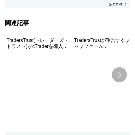
固定に変更！
2025.01.10
関連記事
TradersTrust(トレーダーズ・
TradersTrustが運営するプロ
トラスト)がcTraderを導入！
ップファーム
TradersTrustにおけるcTrader
「TradingCult」の取引コン
口座の取引環境について詳し
テストのルールと参加方法
く解説！
徹底解説！