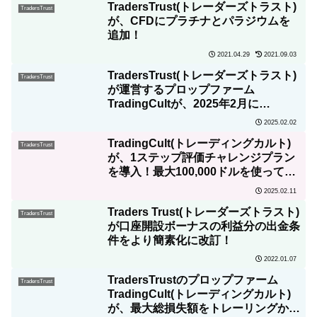
TradersTrust(トレーダーズトラスト)
TradersTrust
が、CFDにプラチナとパラジウムを
追加！
2021.04.29
2021.09.03
TradersTrust(トレーダーズトラスト)
TradersTrust
が運営するプロップファーム
TradingCultが、2025年2月に
「500,000USDのトレードコンテス
2025.02.02
ト」を開催！
TradingCult(トレーディングカルト)
TradersTrust
が、1ステップ評価チャレンジプラン
を導入！最大100,000ドルを使ってノ
ーリスクで取引可能
2025.02.11
Traders Trust(トレーダーズトラスト)
TradersTrust
が口座開設ボーナスの利益分の出金条
件をより簡素化に改訂！
2022.01.07
TradersTrustのプロップファーム
TradersTrust
TradingCult(トレーディングカルト)
が、最大総損失額をトレーリングから