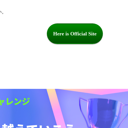
い。
Here is Official Site