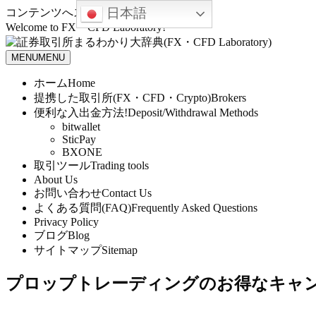
日本語
コンテンツへスキップ
Welcome to FX・CFD Laboratory!
MENU
MENU
ホーム
Home
提携した取引所(FX・CFD・Crypto)
Brokers
便利な入出金方法!
Deposit/Withdrawal Methods
bitwallet
SticPay
BXONE
取引ツール
Trading tools
About Us
お問い合わせ
Contact Us
よくある質問(FAQ)
Frequently Asked Questions
Privacy Policy
ブログ
Blog
サイトマップ
Sitemap
プロップトレーディングのお得なキャ