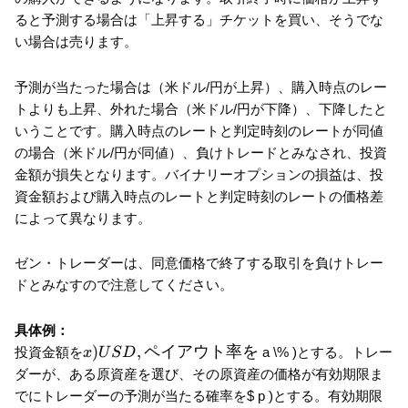
ると予測する場合は「上昇する」チケットを買い、そうでな
い場合は売ります。
予測が当たった場合は（米ドル/円が上昇）、購入時点のレー
トよりも上昇、外れた場合（米ドル/円が下降）、下降したと
いうことです。購入時点のレートと判定時刻のレートが同値
の場合（米ドル/円が同値）、負けトレードとみなされ、投資
金額が損失となります。バイナリーオプションの損益は、投
資金額および購入時点のレートと判定時刻のレートの価格差
によって異なります。
ゼン・トレーダーは、同意価格で終了する取引を負けトレー
ドとみなすので注意してください。
具体例：
x)USD,
)
,
ペイアウト率を
投資金額を
a \% )とする。トレー
x
U
S
D
ペイア
ダーが、ある原資産を選び、その原資産の価格が有効期限ま
ウト率
でにトレーダーの予測が当たる確率を
$ p )とする。有効期限