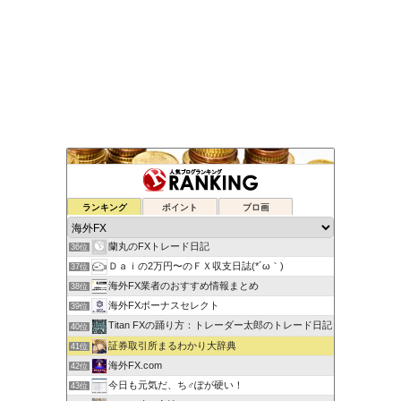
元FX業者による必勝システムトレード！
ランキング
ポイント
ブロ画
34位
ゆるゆる兼業投資家Vtuber編
35位
蘭丸のFXトレード日記
36位
Ｄａｉの2万円〜のＦＸ収支日誌(*´ω｀)
37位
海外FX業者のおすすめ情報まとめ
38位
海外FXボーナスセレクト
39位
Titan FXの踊り方：トレーダー太郎のトレード日記
40位
証券取引所まるわかり大辞典
41位
海外FX.com
42位
今日も元気だ、ち♂ぽが硬い！
43位