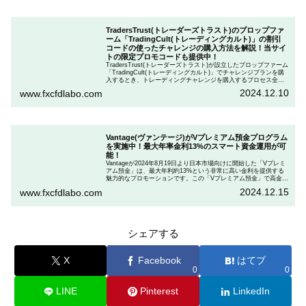
TradersTrust(トレーダーズトラスト)のプロップファ
ーム「TradingCult(トレーディングカルト)」の割引
コードの使ったチャレンジの購入方法を解説！当サイ
トの限定プロモコードも提供中！
TradersTrust(トレーダーズトラスト)が設立したプロップファーム
「TradingCult(トレーディングカルト)」でチャレンジプランを購
入するとき、トレーディングチャレンジを購入するプロセス全体
を段階的に説明しながら、お得にプランを購入する方法を解説し
2024.12.10
www.fxcfdlabo.com
ます。さらに、TradingCultがほぼ定期的に実施している割引コー
ドとお得な割引コードを紹介します。
Vantage(ヴァンテージ)がVプレミアム預金プログラム
を実施中！最大年率金利13%のスマート資金運用が可
能！
Vantageが2024年8月19日より日本市場向けに開始した「Vプレミ
アム預金」は、最大年利約13%という非常に高い金利を提供する
魅力的なプロモーションです。この「Vプレミアム預金」で高金利
を得るためには、特定の取引条件をクリアする必要があります。
2024.12.15
www.fxcfdlabo.com
「Vプレミアム預金」を行いたい人は、この記事をしっかりと読ん
で、条件をよく確認した後で参加しましょう。
シェアする
X
Facebook
はてブ
0
0
LINE
Pinterest
LinkedIn