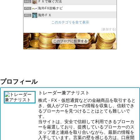
ＦＸで稼ぐ方法
44位
海外FX攻略ナビ
45位
海外ＦＸ
46位
XM口座開設方法2022
このカテゴリを全て表示
47位
FXでみんなタシデレ
参加する
48位
このブログに投票する
プロフィール
トレーダー兼アナリスト
株式・FX・仮想通貨などの金融商品を取引すると
き、個人がブローカーの情報を収集し、信頼でき
るブローカーを見つけることはとても難しいで
す。
当サイトは、安全で信頼して利用できるブローカ
ーを厳選しており、提携しているブローカーのス
タッフ達と連絡を取り合いながら、最新の情報を
入手しています。言葉の壁を感じる方は、口座開