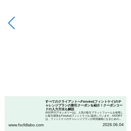
すべてのクライアントへFintokei(フィントケイ)のチ
ャレンジプランの割引クーポンを紹介！クーポンコー
ドの入力方法も解説
AXIORY(アキシオリー)は、人気の取引プラットフォームを使用し
た取引環境をFintokei(フィントケイ)に提供しています。AXIORY
は、フィントケイのチャレンジプランが特別価格になるためのク
ーポンを用意しています。この記事では、Fintokeiのチャレンジプ
2026.06.04
www.fxcfdlabo.com
ランを申し込むときのクーポンコードを入力して割引にする方法
を説明します。