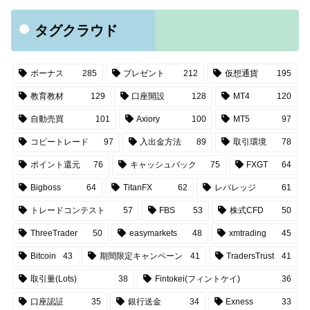
タグクラウド
ボーナス
285
プレゼント
212
仮想通貨
195
教育教材
129
口座開設
128
MT4
120
自動売買
101
Axiory
100
MT5
97
コピートレード
97
入出金方法
89
取引環境
78
ポイント還元
76
キャッシュバック
75
FXGT
64
Bigboss
64
TitanFX
62
レバレッジ
61
トレードコンテスト
57
FBS
53
株式CFD
50
ThreeTrader
50
easymarkets
48
xmtrading
45
Bitcoin
43
期間限定キャンペーン
41
TradersTrust
41
取引量(Lots)
38
Fintokei(フィントケイ)
36
口座認証
35
銀行送金
34
Exness
33