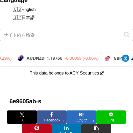
English
日本語
This data belongs to ACY Securities
6e9605ab-s
X
Facebook
はてブ
LINE
0
0