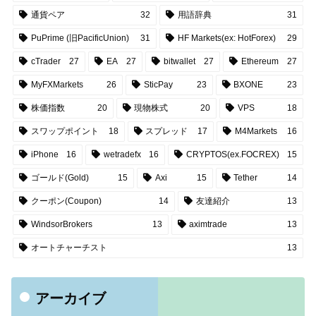
通貨ペア
32
用語辞典
31
PuPrime (旧PacificUnion)
31
HF Markets(ex: HotForex)
29
cTrader
27
EA
27
bitwallet
27
Ethereum
27
MyFXMarkets
26
SticPay
23
BXONE
23
株価指数
20
現物株式
20
VPS
18
スワップポイント
18
スプレッド
17
M4Markets
16
iPhone
16
wetradefx
16
CRYPTOS(ex.FOCREX)
15
ゴールド(Gold)
15
Axi
15
Tether
14
クーポン(Coupon)
14
友達紹介
13
WindsorBrokers
13
aximtrade
13
オートチャーチスト
13
アーカイブ