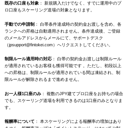
既存の口座も対象
： 新規購入だけでなく、すでに運用中のプ
ロ口座もスケーリング道場の対象となります。
手動での申請制
： 白帯条件達成時の契約金お渡しを含め、各
ランクへの昇格は自動適用されません。条件達成後、ご登録
のメールアドレスからメールにて、サポートデスク
（jpsupport@fintokei.com）へリクエストしてください。
制限ルール適用時の対応
： 白帯の契約金お渡しは制限ルール
が適用されているお客様も獲得可能です 。ただし、初段以上
への昇格は、制限ルールが適用されている間は凍結され、制
限ルールが解除されるまで進めません。
お一人様1口座のみ
： 複数のJPY建てプロ口座をお持ちの場合
でも、スケーリング道場を利用できるのは1口座のみとなりま
す。
報酬率について
： 本スケーリングによる報酬率の増加はあり