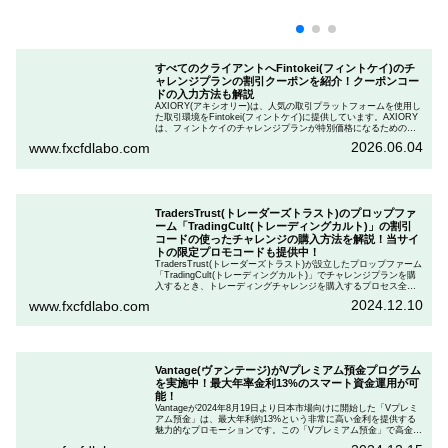
すべてのクライアントへFintokei(フィントケイ)のチ
ャレンジプランの割引クーポンを紹介！クーポンコー
ドの入力方法も解説
AXIORY(アキシオリー)は、人気の取引プラットフォームを使用し
た取引環境をFintokei(フィントケイ)に提供しています。AXIORY
は、フィントケイのチャレンジプランが特別価格になるためのク
ーポンを用意しています。この記事では、Fintokeiのチャレンジプ
2026.06.04
www.fxcfdlabo.com
ランを申し込むときのクーポンコードを入力して割引にする方法
を説明します。
TradersTrust(トレーダーズトラスト)のプロップファ
ーム「TradingCult(トレーディングカルト)」の割引
コードの使ったチャレンジの購入方法を解説！当サイ
トの限定プロモコードも提供中！
TradersTrust(トレーダーズトラスト)が設立したプロップファーム
「TradingCult(トレーディングカルト)」でチャレンジプランを購
入するとき、トレーディングチャレンジを購入するプロセス全体
を段階的に説明しながら、お得にプランを購入する方法を解説し
2024.12.10
www.fxcfdlabo.com
ます。さらに、TradingCultがほぼ定期的に実施している割引コー
ドとお得な割引コードを紹介します。
Vantage(ヴァンテージ)がVプレミアム預金プログラム
を実施中！最大年率金利13%のスマート資金運用が可
能！
Vantageが2024年8月19日より日本市場向けに開始した「Vプレミ
アム預金」は、最大年利約13%という非常に高い金利を提供する
魅力的なプロモーションです。この「Vプレミアム預金」で高金利
を得るためには、特定の取引条件をクリアする必要があります。