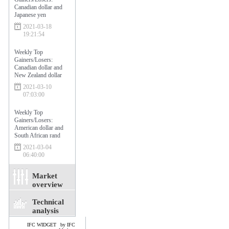
Canadian dollar and
Japanese yen
2021-03-18
19:21:54
Weekly Top
Gainers/Losers:
Canadian dollar and
New Zealand dollar
2021-03-10
07:03:00
Weekly Top
Gainers/Losers:
American dollar and
South African rand
2021-03-04
06:40:00
Market
overview
Technical
analysis
IFC WIDGET
by IFC