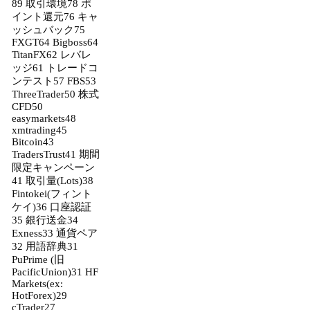
89
取引環境
78
ポ
イント還元
76
キャ
ッシュバック
75
FXGT
64
Bigboss
64
TitanFX
62
レバレ
ッジ
61
トレードコ
ンテスト
57
FBS
53
ThreeTrader
50
株式
CFD
50
easymarkets
48
xmtrading
45
Bitcoin
43
TradersTrust
41
期間
限定キャンペーン
41
取引量(Lots)
38
Fintokei(フィント
ケイ)
36
口座認証
35
銀行送金
34
Exness
33
通貨ペア
32
用語辞典
31
PuPrime (旧
PacificUnion)
31
HF
Markets(ex:
HotForex)
29
cTrader
27