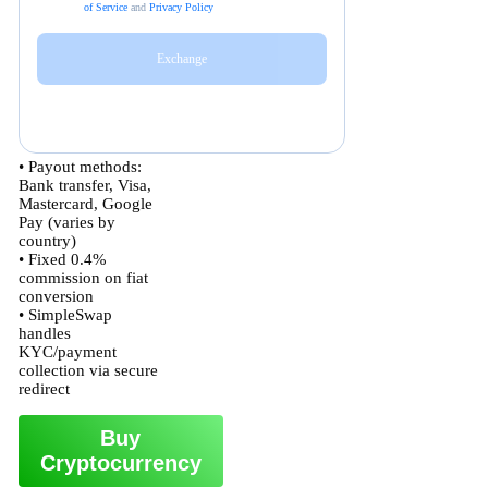
• Payout methods:
Bank transfer, Visa,
Mastercard, Google
Pay (varies by
country)
• Fixed 0.4%
commission on fiat
conversion
• SimpleSwap
handles
KYC/payment
collection via secure
redirect
Buy
Cryptocurrency