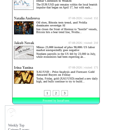
Market
Sentiment
Weekly Top
Gainers/Losers: