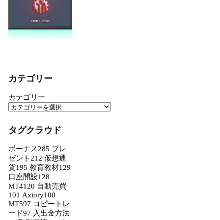
カテゴリー
カテゴリー
タグクラウド
ボーナス
285
プレ
ゼント
212
仮想通
貨
195
教育教材
129
口座開設
128
MT4
120
自動売買
101
Axiory
100
MT5
97
コピートレ
ード
97
入出金方法