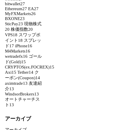
bitwallet
27
Ethereum
27
EA
27
MyFXMarkets
26
BXONE
23
SticPay
23
現物株式
20
株価指数
20
VPS
18
スワップポ
イント
18
スプレッ
ド
17
iPhone
16
M4Markets
16
wetradefx
16
ゴール
ド(Gold)
15
CRYPTOS(ex.FOCREX)
15
Axi
15
Tether
14
ク
ーポン(Coupon)
14
aximtrade
13
友達紹
介
13
WindsorBrokers
13
オートチャーチス
ト
13
アーカイブ
アーカイブ